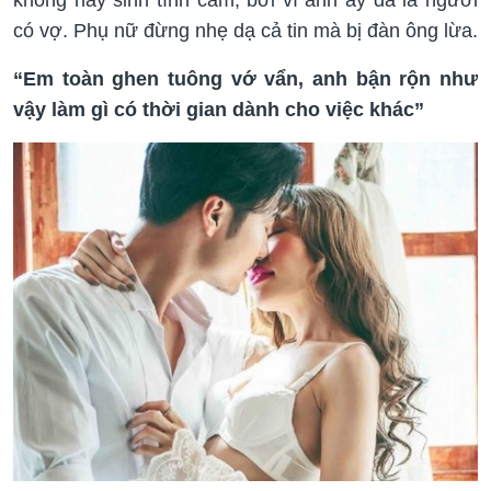
không nảy sinh tình cảm, bởi vì anh ấy đã là người
có vợ. Phụ nữ đừng nhẹ dạ cả tin mà bị đàn ông lừa.
“Em toàn ghen tuông vớ vẩn, anh bận rộn như
vậy làm gì có thời gian dành cho việc khác”