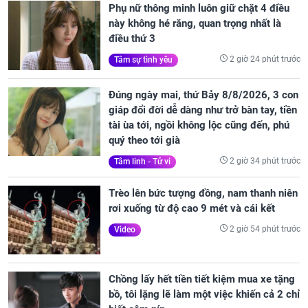
Phụ nữ thông minh luôn giữ chặt 4 điều
này không hé răng, quan trọng nhất là
điều thứ 3
2 giờ 24 phút trước
Tâm sự tình yêu
Đúng ngày mai, thứ Bảy 8/8/2026, 3 con
giáp đổi đời dễ dàng như trở bàn tay, tiền
tài ùa tới, ngồi không lộc cũng đến, phú
quý theo tới già
2 giờ 34 phút trước
Tâm linh - Tử vi
Trèo lên bức tượng đồng, nam thanh niên
rơi xuống từ độ cao 9 mét và cái kết
2 giờ 54 phút trước
Video
Chồng lấy hết tiền tiết kiệm mua xe tặng
bồ, tôi lặng lẽ làm một việc khiến cả 2 chỉ