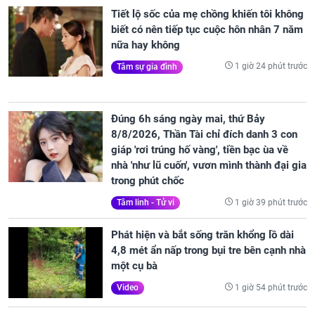
Tiết lộ sốc của mẹ chồng khiến tôi không
biết có nên tiếp tục cuộc hôn nhân 7 năm
nữa hay không
1 giờ 24 phút trước
Tâm sự gia đình
Đúng 6h sáng ngày mai, thứ Bảy
8/8/2026, Thần Tài chỉ đích danh 3 con
giáp 'rơi trúng hố vàng', tiền bạc ùa về
nhà 'như lũ cuốn', vươn mình thành đại gia
trong phút chốc
1 giờ 39 phút trước
Tâm linh - Tử vi
Phát hiện và bắt sống trăn khổng lồ dài
4,8 mét ẩn nấp trong bụi tre bên cạnh nhà
một cụ bà
1 giờ 54 phút trước
Video