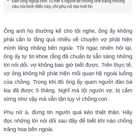
Đàn ông ngoại tình 10 hết 9 người sẽ chống chế bằng những
câu nói kinh điển này, chỉ phụ nữ dại mới tin
Ông anh họ thường kể cho tôi nghe, ông ấy không
phải cần lo lắng quá nhiều về chuyện vợ phát hiện
mình lăng nhăng bên ngoài. Tôi ngạc nhiên hỏi lại,
ông ấy tự tin khoe rằng đã chuẩn bị sẵn sàng những
lời nói dối, vợ không bao giờ biết được. Trên thực tế,
vợ ông không hề phát hiện mối quan hệ ngoài luồng
của chồng. Trong khi đó ông ấy quen người đàn bà
kia đã được 5 tháng. Nghĩ mà tội người vợ, bị cắm
sừng như vậy mà vẫn tận tụy vì chồng con.
Phụ nữ à, đừng tin người quá kẻo thiệt thân. Hãy
đọc những lời nói dối sau đây để biết khi nào chồng
trăng hoa bên ngoài.