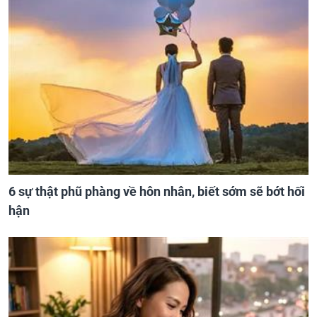
6 sự thật phũ phàng về hôn nhân, biết sớm sẽ bớt hối
hận