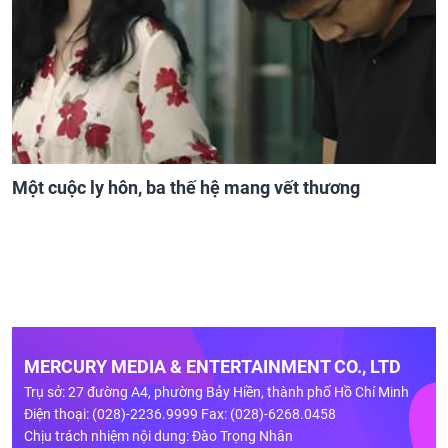
Một cuộc ly hôn, ba thế hệ mang vết thương
MERCURY MEDIA & ENTERTAINMENT CO., LTD
Trụ sở: 27 đường A4, phường Bảy Hiền, thành phố Hồ Chí Minh
Điện thoại: (028)-2236.9999 Fax: (028)-6268.0458
Chịu trách nhiệm nội dung: Đào Trọng Nhân