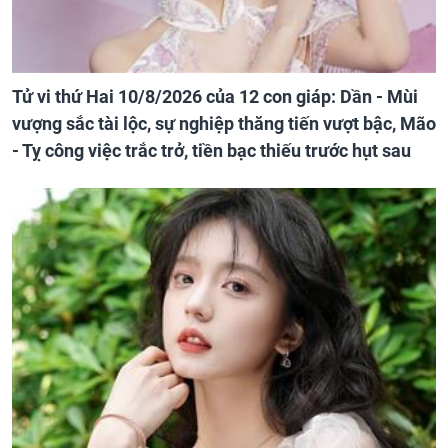
Tử vi thứ Hai 10/8/2026 của 12 con giáp: Dần - Mùi
vượng sắc tài lộc, sự nghiệp thăng tiến vượt bậc, Mão
- Tỵ công việc trắc trở, tiền bạc thiếu trước hụt sau