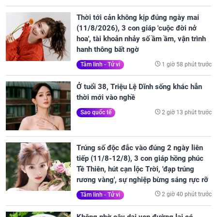
Thời tới cản không kịp đúng ngày mai
(11/8/2026), 3 con giáp 'cuộc đời nở
hoa', tài khoản nhảy số ầm ầm, vận trình
hanh thông bất ngờ
1 giờ 58 phút trước
Tâm linh - Tử vi
Ở tuổi 38, Triệu Lệ Dĩnh sống khác hẳn
thời mới vào nghề
2 giờ 13 phút trước
Sao quốc tế
Trúng số độc đắc vào đúng 2 ngày liên
tiếp (11/8-12/8), 3 con giáp hồng phúc
Tề Thiên, hút cạn lộc Trời, 'đạp trúng
rương vàng', sự nghiệp bừng sáng rực rỡ
2 giờ 40 phút trước
Tâm linh - Tử vi
Không nhờ cây dại ven đường lại có