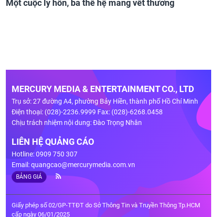
Một cuộc ly hôn, ba thế hệ mang vết thương
MERCURY MEDIA & ENTERTAINMENT CO., LTD
Trụ sở: 27 đường A4, phường Bảy Hiền, thành phố Hồ Chí Minh
Điện thoại: (028)-2236.9999 Fax: (028)-6268.0458
Chịu trách nhiệm nội dung: Đào Trọng Nhân
LIÊN HỆ QUẢNG CÁO
Hotline: 0909 750 307
Email:
quangcao@mercurymedia.com.vn
BẢNG GIÁ
Giấy phép số 02/GP-TTĐT do Sở Thông Tin và Truyền Thông Tp.HCM
cấp ngày 06/01/2025