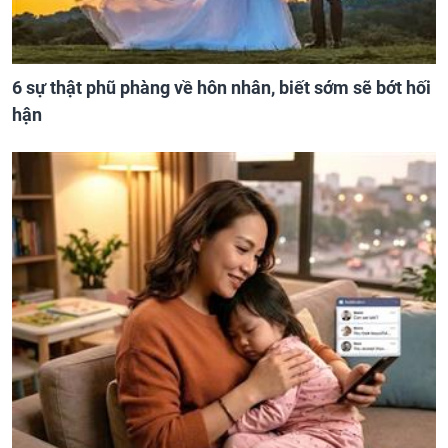
6 sự thật phũ phàng về hôn nhân, biết sớm sẽ bớt hối
hận