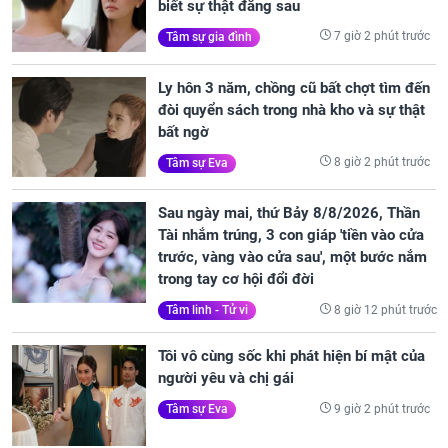
biết sự thật đằng sau
7 giờ 2 phút trước
Tâm sự gia đình
Ly hôn 3 năm, chồng cũ bất chợt tìm đến
đòi quyển sách trong nhà kho và sự thật
bất ngờ
8 giờ 2 phút trước
Tâm sự Eva
Sau ngày mai, thứ Bảy 8/8/2026, Thần
Tài nhắm trúng, 3 con giáp 'tiền vào cửa
trước, vàng vào cửa sau', một bước nắm
trong tay cơ hội đổi đời
8 giờ 12 phút trước
Tâm linh - Tử vi
Tôi vô cùng sốc khi phát hiện bí mật của
người yêu và chị gái
9 giờ 2 phút trước
Tâm sự Eva