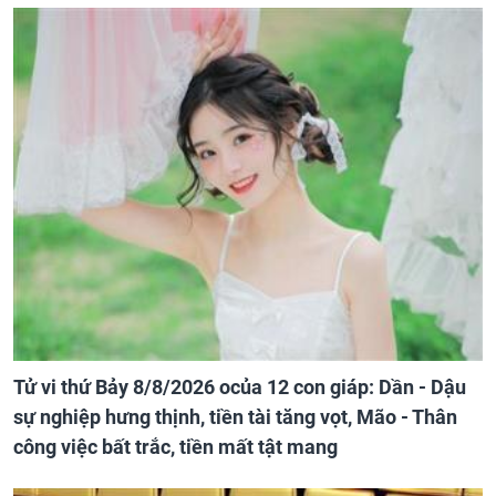
Tử vi thứ Bảy 8/8/2026 ocủa 12 con giáp: Dần - Dậu
sự nghiệp hưng thịnh, tiền tài tăng vọt, Mão - Thân
công việc bất trắc, tiền mất tật mang