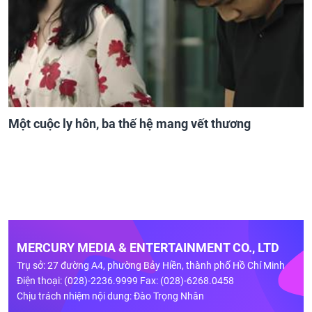
Một cuộc ly hôn, ba thế hệ mang vết thương
MERCURY MEDIA & ENTERTAINMENT CO., LTD
Trụ sở: 27 đường A4, phường Bảy Hiền, thành phố Hồ Chí Minh
Điện thoại: (028)-2236.9999 Fax: (028)-6268.0458
Chịu trách nhiệm nội dung: Đào Trọng Nhân