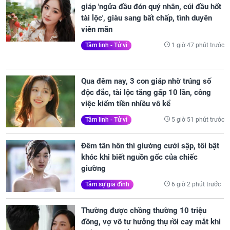
giáp 'ngửa đầu đón quý nhân, cúi đầu hốt
tài lộc', giàu sang bất chấp, tình duyên
viên mãn
1 giờ 47 phút trước
Tâm linh - Tử vi
Qua đêm nay, 3 con giáp nhờ trúng số
độc đắc, tài lộc tăng gấp 10 lần, công
việc kiếm tiền nhiều vô kể
5 giờ 51 phút trước
Tâm linh - Tử vi
Đêm tân hôn thì giường cưới sập, tôi bật
khóc khi biết nguồn gốc của chiếc
giường
6 giờ 2 phút trước
Tâm sự gia đình
Thường được chồng thường 10 triệu
đồng, vợ vô tư hưởng thụ rồi cay mắt khi