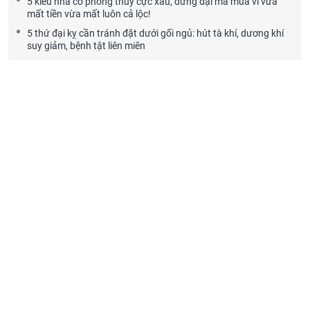
5 kiểu nhà có phong thủy cực xấu, đừng dại mà mua vì vừa
mất tiền vừa mất luôn cả lộc!
5 thứ đại kỵ cần tránh đặt dưới gối ngủ: hút tà khí, dương khí
suy giảm, bệnh tật liên miên