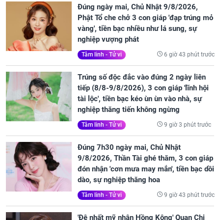
Đúng ngày mai, Chủ Nhật 9/8/2026,
Phật Tổ che chở 3 con giáp 'đạp trúng mỏ
vàng', tiền bạc nhiều như lá sung, sự
nghiệp vượng phát
6 giờ 43 phút trước
Tâm linh - Tử vi
Trúng số độc đắc vào đúng 2 ngày liên
tiếp (8/8-9/8/2026), 3 con giáp 'lĩnh hội
tài lộc', tiền bạc kéo ùn ùn vào nhà, sự
nghiệp thăng tiến không ngừng
9 giờ 3 phút trước
Tâm linh - Tử vi
Đúng 7h30 ngày mai, Chủ Nhật
9/8/2026, Thần Tài ghé thăm, 3 con giáp
đón nhận 'cơn mưa may mắn', tiền bạc dồi
dào, sự nghiệp thăng hoa
9 giờ 43 phút trước
Tâm linh - Tử vi
'Đệ nhất mỹ nhân Hồng Kông' Quan Chi