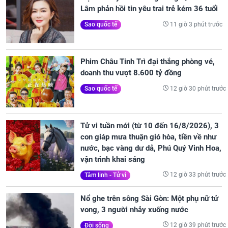
Lâm phản hồi tin yêu trai trẻ kém 36 tuổi
11 giờ 3 phút trước
Sao quốc tế
Phim Châu Tinh Trì đại thắng phòng vé,
doanh thu vượt 8.600 tỷ đồng
12 giờ 30 phút trước
Sao quốc tế
Tử vi tuần mới (từ 10 đến 16/8/2026), 3
con giáp mưa thuận gió hòa, tiền về như
nước, bạc vàng dư dả, Phú Quý Vinh Hoa,
vận trình khai sáng
12 giờ 33 phút trước
Tâm linh - Tử vi
Nổ ghe trên sông Sài Gòn: Một phụ nữ tử
vong, 3 người nhảy xuống nước
12 giờ 39 phút trước
Đời sống