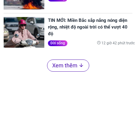
TIN MỚI: Miền Bắc sắp nắng nóng diện
rộng, nhiệt độ ngoài trời có thể vượt 40
độ
12 giờ 42 phút trước
Đời sống
Xem thêm