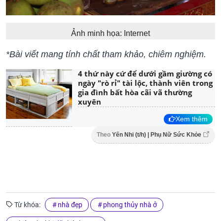
Ảnh minh họa: Internet
*Bài viết mang tính chất tham khảo, chiêm nghiệm.
4 thứ này cứ để dưới gầm giường có
ngày "rò rỉ" tài lộc, thành viên trong
gia đình bất hòa cãi vã thường
xuyên
Xem thêm
Theo
Yến Nhi (t/h) | Phụ Nữ Sức Khỏe
Từ khóa:
nhà đẹp
phong thủy nhà ở