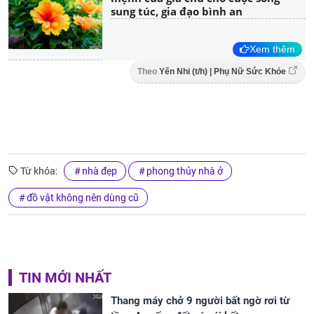
sung túc, gia đạo bình an
Xem thêm
Theo
Yến Nhi (t/h) | Phụ Nữ Sức Khỏe
Từ khóa:
nhà đẹp
phong thủy nhà ở
đồ vật không nên dùng cũ
TIN MỚI NHẤT
Thang máy chở 9 người bất ngờ rơi từ