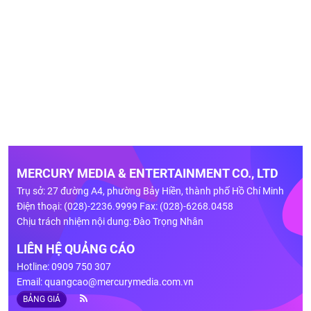
MERCURY MEDIA & ENTERTAINMENT CO., LTD
Trụ sở: 27 đường A4, phường Bảy Hiền, thành phố Hồ Chí Minh
Điện thoại: (028)-2236.9999 Fax: (028)-6268.0458
Chịu trách nhiệm nội dung: Đào Trọng Nhân
LIÊN HỆ QUẢNG CÁO
Hotline: 0909 750 307
Email:
quangcao@mercurymedia.com.vn
BẢNG GIÁ