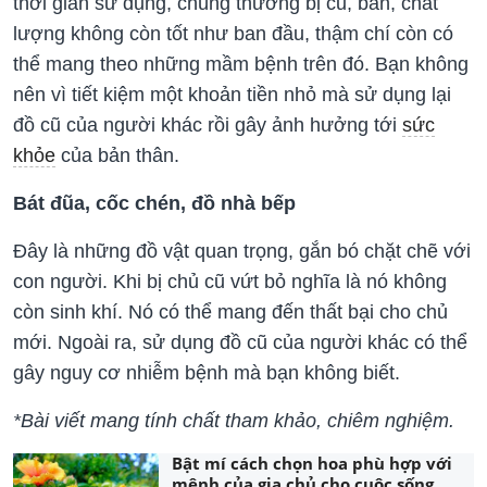
thời gian sử dụng, chúng thường bị cũ, bẩn, chất
lượng không còn tốt như ban đầu, thậm chí còn có
thể mang theo những mầm bệnh trên đó. Bạn không
nên vì tiết kiệm một khoản tiền nhỏ mà sử dụng lại
đồ cũ của người khác rồi gây ảnh hưởng tới
sức
khỏe
của bản thân.
Bát đũa, cốc chén, đồ nhà bếp
Đây là những đồ vật quan trọng, gắn bó chặt chẽ với
con người. Khi bị chủ cũ vứt bỏ nghĩa là nó không
còn sinh khí. Nó có thể mang đến thất bại cho chủ
mới. Ngoài ra, sử dụng đồ cũ của người khác có thể
gây nguy cơ nhiễm bệnh mà bạn không biết.
*Bài viết mang tính chất tham khảo, chiêm nghiệm.
Bật mí cách chọn hoa phù hợp với
mệnh của gia chủ cho cuộc sống