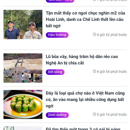
Tận mắt thấy cơ ngơi chục nghìn m2 của
Hoài Linh, danh ca Chế Linh thốt lên câu
bất ngờ
4 giờ 42 phút trước
Hậu trường
Lũ bủa vây, hàng trăm hộ dân rẻo cao
Nghệ An bị chia cắt
4 giờ 54 phút trước
Đời sống
Đây là loại quả chợ nào ở Việt Nam cũng
có, ăn vào mang lại nhiều công dụng bất
ngờ
5 giờ 16 phút trước
Dinh dưỡng
Đã tìm thấy một trong 3 cô gái bị sóng