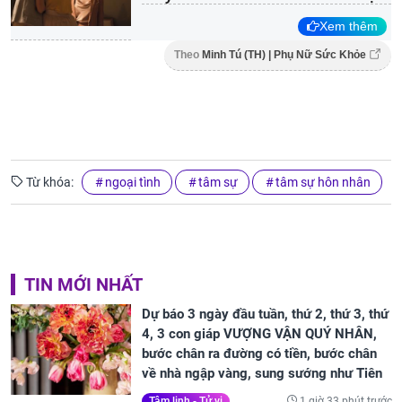
Xem thêm
Theo
Minh Tú (TH) | Phụ Nữ Sức Khỏe
Từ khóa:
ngoại tình
tâm sự
tâm sự hôn nhân
TIN MỚI NHẤT
Dự báo 3 ngày đầu tuần, thứ 2, thứ 3, thứ
4, 3 con giáp VƯỢNG VẬN QUÝ NHÂN,
bước chân ra đường có tiền, bước chân
về nhà ngập vàng, sung sướng như Tiên
1 giờ 33 phút trước
Tâm linh - Tử vi