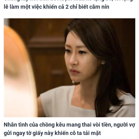
lẽ làm một việc khiến cả 2 chỉ biết câm nín
Nhân tình của chồng kêu mang thai vòi tiền, người vợ
gửi ngay tờ giấy này khiến cô ta tái mặt