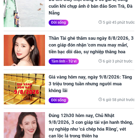
cuốn khi chụp ảnh ở bán đảo Sơn Trà, Đà
Nẵng
5 giờ 45 phút trước
Đời sống
Thần Tài ghé thăm sau ngày 8/8/2026, 3
con giáp đón nhận 'cơn mưa may mắn',
tiền bạc dồi dào, sự nghiệp thăng hoa
6 giờ 3 phút trước
Tâm linh - Tử vi
Giá vàng hôm nay, ngày 9/8/2026: Tăng
3 triệu trong tuần nhưng người mua
không lãi
6 giờ 58 phút trước
Đời sống
Đúng 12h30 hôm nay, Chủ Nhật
9/8/2026, 3 con giáp tài vận hanh thông,
sự nghiệp như 'cá chép hóa Rồng', vét
cạn lộc lá trong thiên hạ