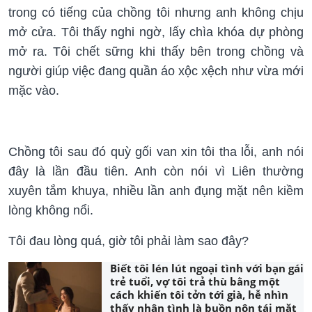
trong có tiếng của chồng tôi nhưng anh không chịu
mở cửa. Tôi thấy nghi ngờ, lấy chìa khóa dự phòng
mở ra. Tôi chết sững khi thấy bên trong chồng và
người giúp việc đang quần áo xộc xệch như vừa mới
mặc vào.
Chồng tôi sau đó quỳ gối van xin tôi tha lỗi, anh nói
đây là lần đầu tiên. Anh còn nói vì Liên thường
xuyên tắm khuya, nhiều lần anh đụng mặt nên kiềm
lòng không nổi.
Tôi đau lòng quá, giờ tôi phải làm sao đây?
Biết tôi lén lút ngoại tình với bạn gái
trẻ tuổi, vợ tôi trả thù bằng một
cách khiến tôi tởn tới già, hễ nhìn
thấy nhân tình là buồn nôn tái mặt