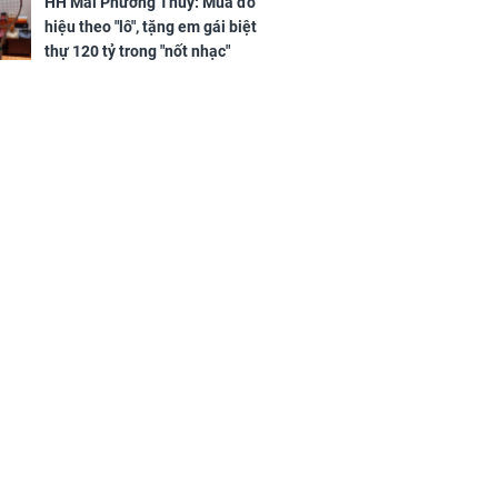
h Phượng
HH Mai Phương Thúy: Mua đồ
hanh thông
m trọn cơ
hiệu theo "lô", tặng em gái biệt
sộ
thự 120 tỷ trong "nốt nhạc"