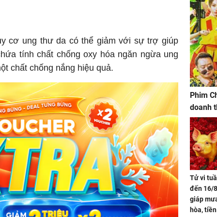
y cơ ung thư da có thể giảm với sự trợ giúp
 chứa tính chất chống oxy hóa ngăn ngừa ung
ột chất chống nắng hiệu quả.
Phim Ch
doanh t
Tử vi tu
đến 16/8
giáp mưa
hòa, tiề