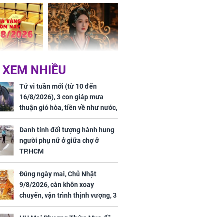
 dư dả, Phú
 Hoa, vận
ai sáng
 hôm nay,
'Bách Hoa Sát' vừa kết
 XEM NHIỀU
/2026: Tăng
thúc, Mạnh Tử Nghĩa
44 triệu
đã vướng tranh luận
Tử vi tuần mới (từ 10 đến
ợng
16/8/2026), 3 con giáp mưa
thuận gió hòa, tiền về như nước,
bạc vàng dư dả, Phú Quý Vinh
Hoa, vận trình khai sáng
Danh tính đối tượng hành hung
người phụ nữ ở giữa chợ ở
TP.HCM
Đúng ngày mai, Chủ Nhật
ngày cuối
9/8/2026, càn khôn xoay
âm lịch, 3 con
chuyển, vận trình thịnh vượng, 3
ng phát Tài
con giáp nhận phúc khí nhà trời,
 Quý trăm bề,
tình tiền đỏ như son, vận may