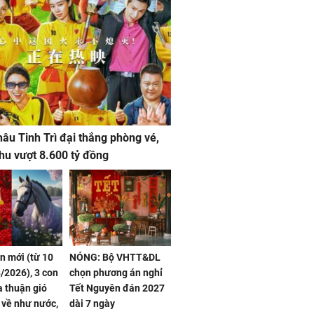
âu Tinh Trì đại thắng phòng vé,
hu vượt 8.600 tỷ đồng
ần mới (từ 10
NÓNG: Bộ VHTT&DL
/2026), 3 con
chọn phương án nghỉ
 thuận gió
Tết Nguyên đán 2027
n về như nước,
dài 7 ngày