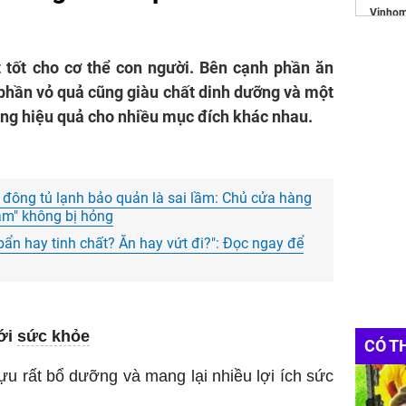
Vinhom
https:/
ất tốt cho cơ thể con người. Bên cạnh phần ăn
Websit
Đầu Tư
 phần vỏ quả cũng giàu chất dinh dưỡng và một
dụng hiệu quả cho nhiều mục đích khác nhau.
Phụ ki
công t
Máy rửa
n đông tủ lạnh bảo quản là sai lầm: Chủ cửa hàng
vé máy 
năm" không bị hỏng
t bẩn hay tinh chất? Ăn hay vứt đi?": Đọc ngay để
ới
sức khỏe
CÓ T
ựu rất bổ dưỡng và mang lại nhiều lợi ích sức