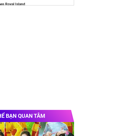
es Royal Island
/alluvia-city.com
e chính thức
Vinhomes Hải Vân Bay
Chủ
ện tủ bếp thông minh
https://duraval.vn/
y quà tặng doanh nghiệp
 bát tự động hé cửa hít cửa
bay đi ấn độ
HỂ BẠN QUAN TÂM