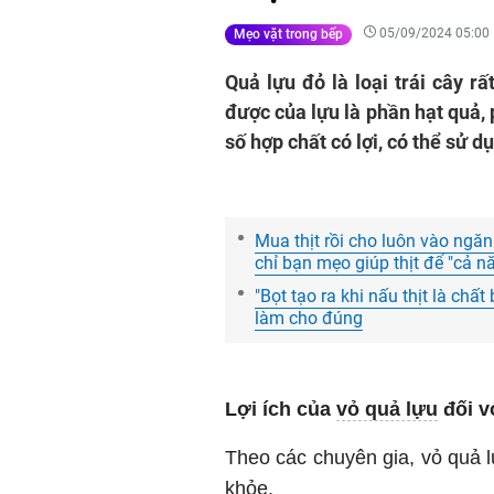
05/09/2024 05:00
Mẹo vặt trong bếp
Quả lựu đỏ là loại trái cây r
được của lựu là phần hạt quả,
số hợp chất có lợi, có thể sử 
Mua thịt rồi cho luôn vào ngă
chỉ bạn mẹo giúp thịt để "cả 
"Bọt tạo ra khi nấu thịt là chấ
làm cho đúng
Lợi ích của
vỏ quả lựu
đối v
Theo các chuyên gia, vỏ quả l
khỏe.