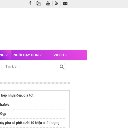
ỠNG
NUÔI DẠY CON
VIDEO
 bếp nhựa
đẹp, giá tốt
 hafele
 Đẹp
áy pha cà phê dưới 10 triệu
chất lượng