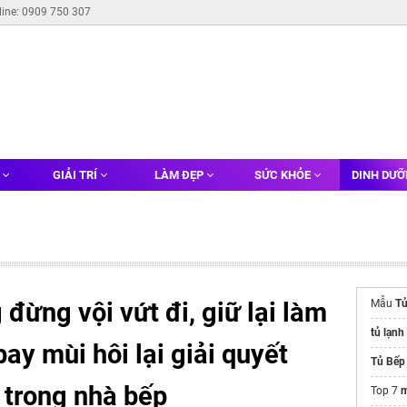
line: 0909 750 307
G
GIẢI TRÍ
LÀM ĐẸP
SỨC KHỎE
DINH DƯ
 đừng vội vứt đi, giữ lại làm
Mẫu
Tủ
tủ lạnh
ay mùi hôi lại giải quyết
Tủ Bếp
 trong nhà bếp
Top 7
m