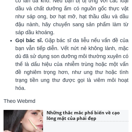
có làn da khô. Nếu bạn bị dị ứng với các loại
dầu và chất dưỡng ẩm có nguồn gốc thực vật
như sáp ong, bơ hạt mỡ, hạt thầu dầu và dầu
đậu nành, hãy chuyển sang sản phẩm làm từ
sáp dầu khoáng.
Gọi bác sĩ.
Gặp bác sĩ da liễu nếu vấn đề của
bạn vẫn tiếp diễn. Vết nứt nẻ không lành, mặc
dù đã sử dụng son dưỡng môi thường xuyên có
thể là dấu hiệu của nhiễm trùng hoặc một vấn
đề nghiêm trọng hơn, như ung thư hoặc tình
trạng tiền ung thư được gọi là viêm môi hoạt
hóa.
Theo Webmd
Những thắc mắc phổ biến về cạo
lông mặt của phái đẹp