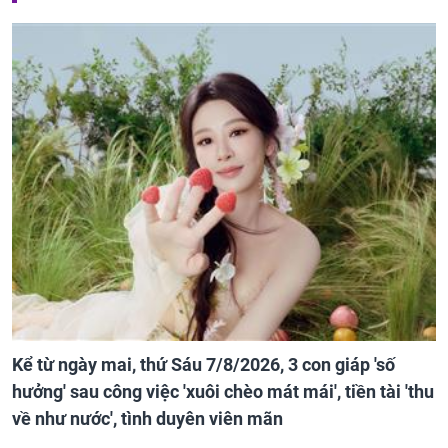
Kể từ ngày mai, thứ Sáu 7/8/2026, 3 con giáp 'số
hưởng' sau công việc 'xuôi chèo mát mái', tiền tài 'thu
về như nước', tình duyên viên mãn