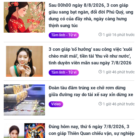
Sau 00h00 ngày 8/8/2026, 3 con giáp
giàu sang bạt ngàn, đổi đời Phú Quý, ung
dung có của đầy nhà, ngày càng hưng
thịnh sung túc
1 giờ 16 phút trước
Tâm linh - Tử vi
3 con giáp 'số hưởng' sau công việc 'xuôi
chèo mát mái', tiền tài 'thu về như nước',
tình duyên viên mãn sau ngày 7/8/2026
1 giờ 46 phút trước
Tâm linh - Tử vi
Đoàn tàu đâm trúng xe chở rơm dừng
giữa đường ray do tài xế say xỉn dừng xe
1 giờ 46 phút trước
Video
Đúng hôm nay, thứ 6 ngày 7/8/2026, 3
con giáp Thiên Quan chiếu vận, sự nghiệp