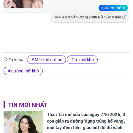
Xem thêm
Theo
An Nhiên (dịch) | Phụ Nữ Sức Khỏe
Từ khóa:
Môi khô nứt nẻ
trị môi khô
dưỡng môi khô
TIN MỚI NHẤT
Thần Tài mở cửa sau ngày 7/8/2026, 3
con giáp ra đường 'đụng trúng hố vàng',
mỏi tay đếm tiền, giàu nứt đố đổ vách