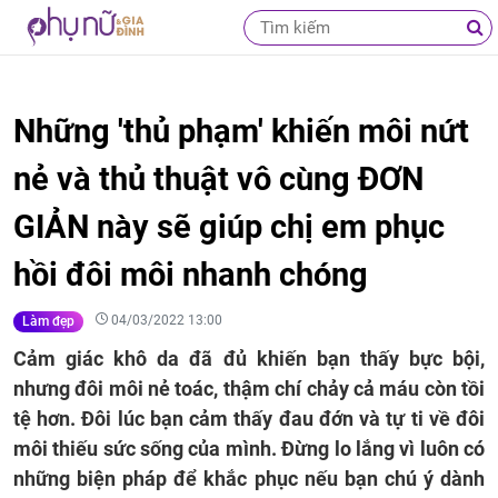
Những 'thủ phạm' khiến môi nứt
nẻ và thủ thuật vô cùng ĐƠN
GIẢN này sẽ giúp chị em phục
hồi đôi môi nhanh chóng
04/03/2022 13:00
Làm đẹp
Cảm giác khô da đã đủ khiến bạn thấy bực bội,
nhưng đôi môi nẻ toác, thậm chí chảy cả máu còn tồi
tệ hơn. Đôi lúc bạn cảm thấy đau đớn và tự ti về đôi
môi thiếu sức sống của mình. Đừng lo lắng vì luôn có
những biện pháp để khắc phục nếu bạn chú ý dành