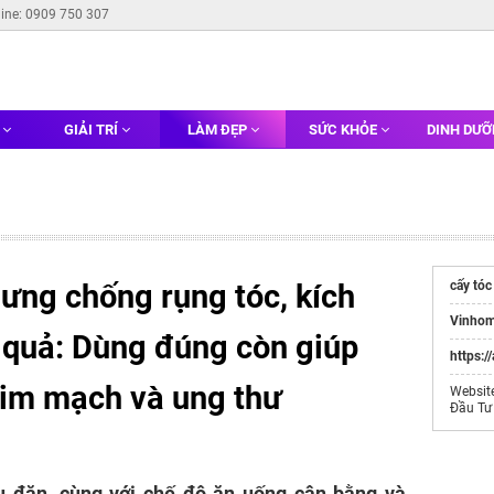
line: 0909 750 307
G
GIẢI TRÍ
LÀM ĐẸP
SỨC KHỎE
DINH DƯ
hưng chống rụng tóc, kích
cấy tóc
Vinhom
 quả: Dùng đúng còn giúp
https:/
im mạch và ung thư
Websit
Đầu Tư
ều đặn, cùng với chế độ ăn uống cân bằng và