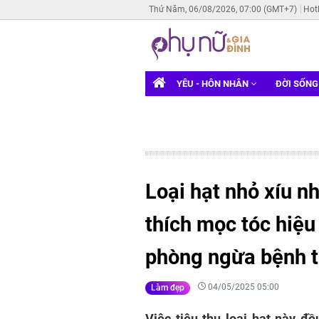
Thứ Năm, 06/08/2026, 07:00 (GMT+7)
Hot
YÊU - HÔN NHÂN
ĐỜI SỐN
Loại hạt nhỏ xíu n
thích mọc tóc hiệu
phòng ngừa bệnh t
04/05/2025 05:00
Làm đẹp
Việc tiêu thụ loại hạt này đ