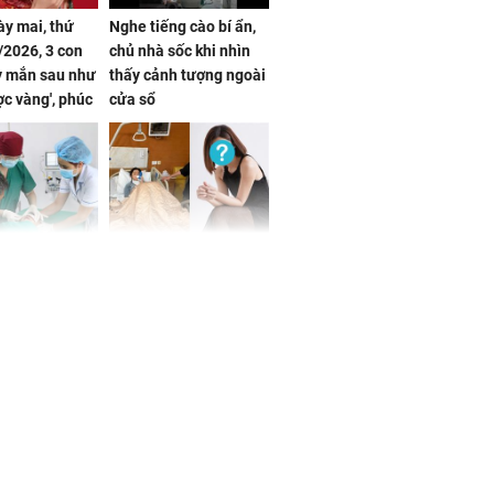
ày mai, thứ
Nghe tiếng cào bí ẩn,
2026, 3 con
chủ nhà sốc khi nhìn
y mắn sau như
thấy cảnh tượng ngoài
ợc vàng', phúc
cửa sổ
đầy, dễ giàu sụ
một đêm
 tuổi biến
Danh tính nữ diễn viên
ng mặt khi bị
nổi tiếng gặp tai nạn,
g xóm cắn
phải khâu 50 mũi
Hà ví Lisa
ái vùng quê ở
ển