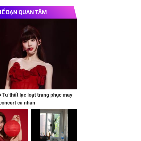
HỂ BẠN QUAN TÂM
ộ Tư thất lạc loạt trang phục may
concert cá nhân