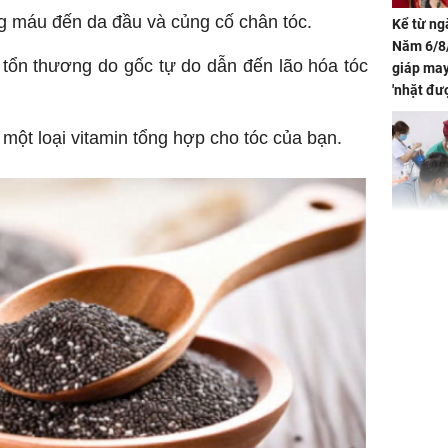
ông máu đến da đầu và củng cố chân tóc.
Kể từ ng
Năm 6/8/
 tổn thương do gốc tự do dẫn đến lão hóa tóc
giáp ma
'nhặt đư
khí tràn 
chỉ sau 
 một loại vitamin tổng hợp cho tóc của bạn.
Bé trai 2
dạng gươ
chó hàn
Hồ Ngọc 
như cô g
Thụy Đi