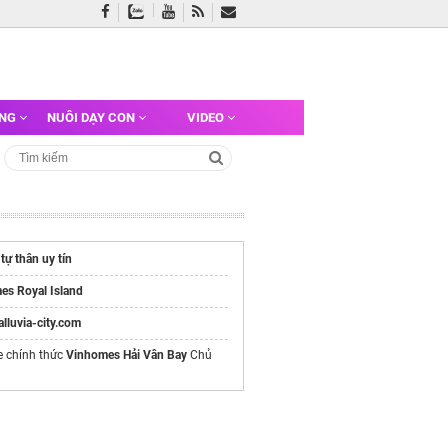
ỠNG
NUÔI DẠY CON
VIDEO
 tự thân uy tín
es Royal Island
/alluvia-city.com
e chính thức
Vinhomes Hải Vân Bay
Chủ