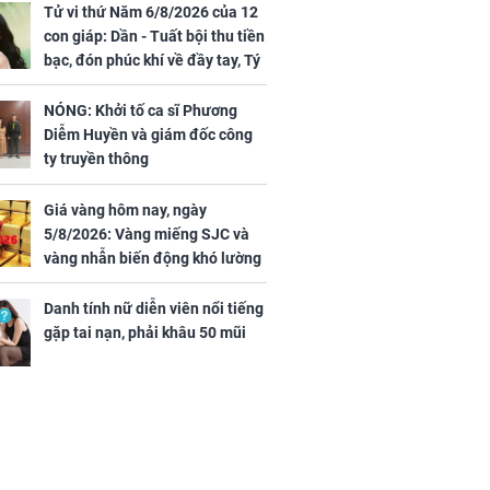
Tử vi thứ Năm 6/8/2026 của 12
con giáp: Dần - Tuất bội thu tiền
bạc, đón phúc khí về đầy tay, Tý
- Mão công việc khó khăn, tiền
bạc đội nón ra đi
NÓNG: Khởi tố ca sĩ Phương
Diễm Huyền và giám đốc công
ty truyền thông
Giá vàng hôm nay, ngày
5/8/2026: Vàng miếng SJC và
vàng nhẫn biến động khó lường
Danh tính nữ diễn viên nổi tiếng
gặp tai nạn, phải khâu 50 mũi