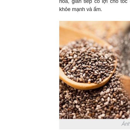
hóa, gián tiếp có lợi cho t
khỏe mạnh và ẩm.
Ảnh