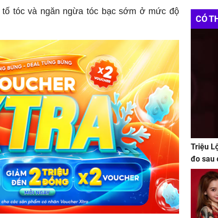
c tố tóc và ngăn ngừa tóc bạc sớm ở mức độ
CÓ T
Triệu L
đo sau 