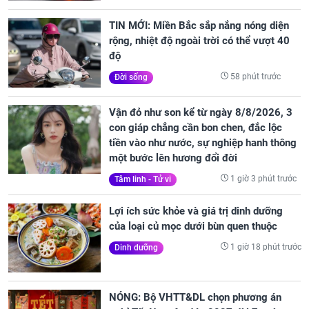
TIN MỚI: Miền Bắc sắp nắng nóng diện
rộng, nhiệt độ ngoài trời có thể vượt 40
độ
58 phút trước
Đời sống
Vận đỏ như son kể từ ngày 8/8/2026, 3
con giáp chẳng cần bon chen, đắc lộc
tiền vào như nước, sự nghiệp hanh thông
một bước lên hương đổi đời
1 giờ 3 phút trước
Tâm linh - Tử vi
Lợi ích sức khỏe và giá trị dinh dưỡng
của loại củ mọc dưới bùn quen thuộc
1 giờ 18 phút trước
Dinh dưỡng
NÓNG: Bộ VHTT&DL chọn phương án