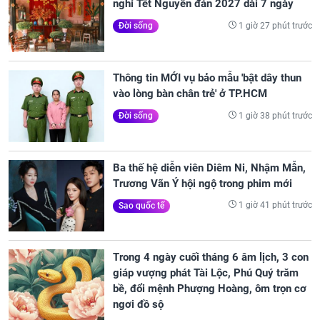
nghỉ Tết Nguyên đán 2027 dài 7 ngày
1 giờ 27 phút trước
Đời sống
Thông tin MỚI vụ bảo mẫu 'bật dây thun
vào lòng bàn chân trẻ' ở TP.HCM
1 giờ 38 phút trước
Đời sống
Ba thế hệ diễn viên Diêm Ni, Nhậm Mẫn,
Trương Vãn Ý hội ngộ trong phim mới
1 giờ 41 phút trước
Sao quốc tế
Trong 4 ngày cuối tháng 6 âm lịch, 3 con
giáp vượng phát Tài Lộc, Phú Quý trăm
bề, đổi mệnh Phượng Hoàng, ôm trọn cơ
ngơi đồ sộ