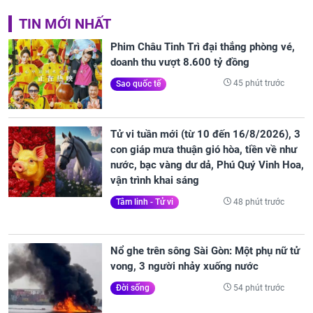
TIN MỚI NHẤT
Phim Châu Tinh Trì đại thắng phòng vé,
doanh thu vượt 8.600 tỷ đồng
45 phút trước
Sao quốc tế
Tử vi tuần mới (từ 10 đến 16/8/2026), 3
con giáp mưa thuận gió hòa, tiền về như
nước, bạc vàng dư dả, Phú Quý Vinh Hoa,
vận trình khai sáng
48 phút trước
Tâm linh - Tử vi
Nổ ghe trên sông Sài Gòn: Một phụ nữ tử
vong, 3 người nhảy xuống nước
54 phút trước
Đời sống