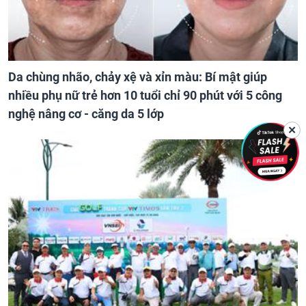
Da chùng nhão, chảy xệ và xỉn màu: Bí mật giúp
nhiều phụ nữ trẻ hơn 10 tuổi chỉ 90 phút với 5 công
nghệ nâng cơ - căng da 5 lớp
✕