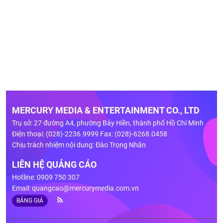
MERCURY MEDIA & ENTERTAINMENT CO., LTD
Trụ sở: 27 đường A4, phường Bảy Hiền, thành phố Hồ Chí Minh
Điện thoại: (028)-2236.9999 Fax: (028)-6268.0458
Chịu trách nhiệm nội dung: Đào Trọng Nhân
LIÊN HỆ QUẢNG CÁO
Hotline: 0909 750 307
Email:
quangcao@mercurymedia.com.vn
BẢNG GIÁ