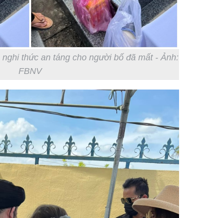
c nghi thức an táng cho người bố đã mất - Ảnh:
FBNV