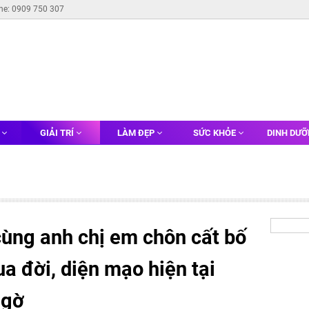
ine: 0909 750 307
G
GIẢI TRÍ
LÀM ĐẸP
SỨC KHỎE
DINH DƯ
 cùng anh chị em chôn cất bố
ua đời, diện mạo hiện tại
ngờ