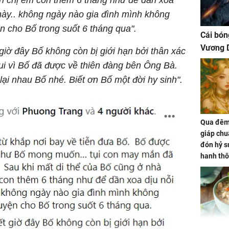
 này.. không ngày nào gia đình mình không
 cho Bố trong suốt 6 tháng qua".
Cái bón
Vương D
giờ đây Bố không còn bị giới hạn bởi thân xác
ui vì Bố đã được về thiên đàng bên Ông Bà.
ại nhau Bố nhé. Biết ơn Bố một đời hy sinh".
Qua đêm 
giáp chu
đón hỷ sự
hanh thô
hóa Rồn
gom hết
nhà