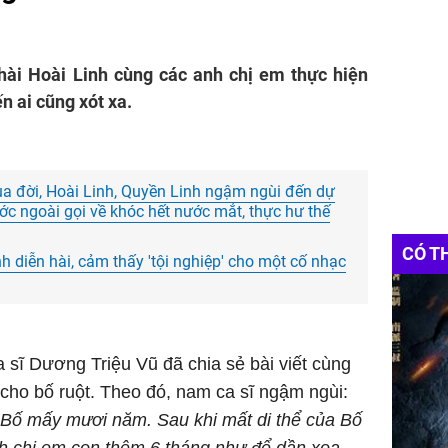
hài Hoài Linh cùng các anh chị em thực hiện
n ai cũng xót xa.
qua đời, Hoài Linh, Quyền Linh ngậm ngùi đến dự
ớc ngoài gọi về khóc hết nước mắt, thực hư thế
CÓ T
diễn hài, cảm thấy 'tội nghiệp' cho một cố nhạc
a sĩ Dương Triệu Vũ đã chia sẻ bài viết cùng
 cho bố ruột. Theo đó, nam ca sĩ ngậm ngùi:
Bố mấy mươi năm. Sau khi mất di thể của Bố
h chị em con thêm 6 tháng như để dần xoa