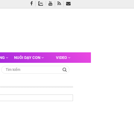
ỠNG
NUÔI DẠY CON
VIDEO