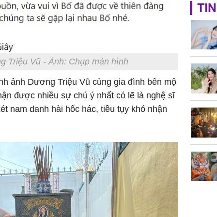
Giá trị s
TIN
cách sử
của loại
ng Triệu Vũ - Ảnh: Chụp màn hình
hình ảnh Dương Triệu Vũ cùng gia đình bên mộ
Chân du
hận được nhiều sự chú ý nhất có lẽ là nghệ sĩ
viên Hoa
ứng ngượ
ét nam danh hài hốc hác, tiều tụy khó nhận
nghèo