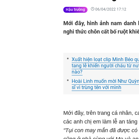
06/04/2022 17:12
Hậu trường
Mới đây, hình ảnh nam danh 
nghi thức chôn cất bố ruột khiế
Xuất hiện loạt clip Minh Béo 
tang lễ khiến người cháu từ nư
nào?
Hoài Linh muốn mời Như Quỳnh 
sĩ vì trùng tên với mình
Mới đây, trên trang cá nhân, c
các anh chị em làm lễ an táng
"Tụi con may mắn đã được có 
cũng ở nhà cùng với Mẹ và an