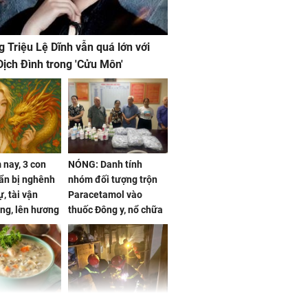
g Triệu Lệ Dĩnh vẫn quá lớn với
ịch Đình trong 'Cửu Môn'
nay, 3 con
NÓNG: Danh tính
ẩn bị nghênh
nhóm đối tượng trộn
, tài vận
Paracetamol vào
ng, lên hương
thuốc Đông y, nổ chữa
g hóa Phượng,
bách bệnh
 may mắn về