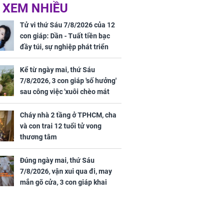
ức khỏe và
Cháy nhà 2 tầng ở
 XEM NHIỀU
 dụng đúng
TPHCM, cha và con
 hạt bình dân
trai 12 tuổi tử vong
Tử vi thứ Sáu 7/8/2026 của 12
thương tâm
con giáp: Dần - Tuất tiền bạc
đầy túi, sự nghiệp phát triển
hưng thịnh, Mão - Thân tài lộc
ảm đạm, mọi sự khó thành công
Kể từ ngày mai, thứ Sáu
mỹ mãn
7/8/2026, 3 con giáp 'số hưởng'
ng nam diễn
sau công việc 'xuôi chèo mát
 ngữ gây phản
mái', tiền tài 'thu về như nước',
c khi than
tình duyên viên mãn
Cháy nhà 2 tầng ở TPHCM, cha
và con trai 12 tuổi tử vong
thương tâm
Đúng ngày mai, thứ Sáu
7/8/2026, vận xui qua đi, may
mắn gõ cửa, 3 con giáp khai
thông vận mệnh, tiền nhiều vô
kể, phước lộc đầy nhà, trúng số
độc đắc