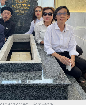
 các anh chị em - Ảnh: FBNV