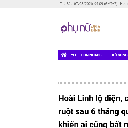
Thứ Sáu, 07/08/2026, 06:09 (GMT+7)
Hotl
YÊU - HÔN NHÂN
ĐỜI SỐN
Hoài Linh lộ diện,
ruột sau 6 tháng q
khiến ai cũng bất 