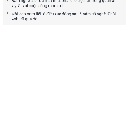
Nam nghệ sĩ bị lừa mất nhà, phải đi ở trọ, hát trong quán ăn,
lay lất với cuộc sống mưu sinh
Một sao nam tiết lộ điều xúc động sau 6 năm cố nghệ sĩ hài
Anh Vũ qua đời