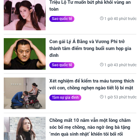
Triệu Lộ Tư muốn bứt phá khỏi vùng an
toàn
1 giờ 40 phút trước
Sao quốc tế
Con gái Lý Á Bằng và Vương Phi trở
thành tâm điểm trong buổi sum họp gia
đình
1 giờ 43 phút trước
Sao quốc tế
Xét nghiệm để kiểm tra máu tương thích
với con, chồng nghẹn ngào tiết lộ bí mật
1 giờ 53 phút trước
Tâm sự gia đình
Chồng mất 10 năm vẫn một lòng chăm
sóc bố mẹ chồng, nào ngờ ông bà tặng
‘món quà sinh nhật’ khiến tôi bối rối