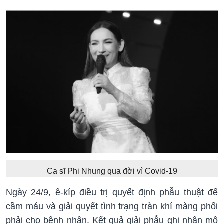
Ca sĩ Phi Nhung qua đời vì Covid-19
Ngày 24/9, ê-kíp điều trị quyết định phẫu thuật để
cầm máu và giải quyết tình trạng tràn khí màng phổi
phải cho bệnh nhân. Kết quả giải phẫu ghi nhận mô