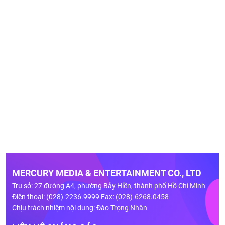
MERCURY MEDIA & ENTERTAINMENT CO., LTD
Trụ sở: 27 đường A4, phường Bảy Hiền, thành phố Hồ Chí Minh
Điện thoại: (028)-2236.9999 Fax: (028)-6268.0458
Chịu trách nhiệm nội dung: Đào Trọng Nhân