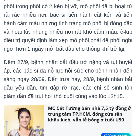
phổi trong phổi có 2 kén bị vỡ, mô phổi đã bị hoại tử
rải rác nhiều nơi, bác sĩ tiến hành cắt kén và tiến
hành cầm máu nhưng tình trạng mô phổi bị đông đặc
và hoại tử, nhũng nhiều nơi rất khó cầm máu, ê-kíp
điều trị quyết định làm xẹp mô phổi phải để phổi nghỉ
ngơi hơn 1 ngày mới bắt đầu cho thông khí trở lại.
Đêm 27/9, bệnh nhân bắt đầu trở nặng và tụt huyết
áp, các bác sĩ đã nỗ lực hồi sức cho bệnh nhân đến
sáng ngày 28/09. Đến trưa nay, 28/9, bệnh nhân bắt
đầu yếu dần, tim đập rời rạc, các chỉ số sinh tồn
giảm dần đã trút hơi thở cuối cùng vào lúc 12h15.
MC Cát Tường bán nhà 7,5 tỷ đồng ở
trung tâm TP.HCM, đóng cửa sân
khấu kịch, vẫn lẻ bóng ở tuổi U50
Xem thêm