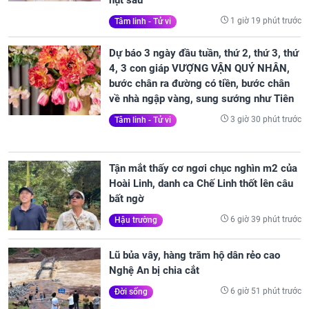
1 giờ 19 phút trước
Tâm linh - Tử vi
Dự báo 3 ngày đầu tuần, thứ 2, thứ 3, thứ
4, 3 con giáp VƯỢNG VẬN QUÝ NHÂN,
bước chân ra đường có tiền, bước chân
về nhà ngập vàng, sung sướng như Tiên
3 giờ 30 phút trước
Tâm linh - Tử vi
Tận mắt thấy cơ ngơi chục nghìn m2 của
Hoài Linh, danh ca Chế Linh thốt lên câu
bất ngờ
6 giờ 39 phút trước
Hậu trường
Lũ bủa vây, hàng trăm hộ dân rẻo cao
Nghệ An bị chia cắt
6 giờ 51 phút trước
Đời sống