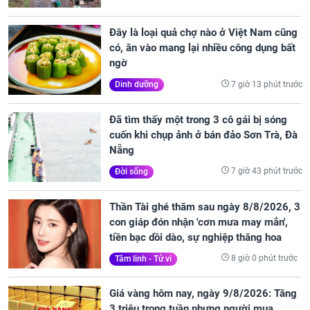
Đây là loại quả chợ nào ở Việt Nam cũng
có, ăn vào mang lại nhiều công dụng bất
ngờ
7 giờ 13 phút trước
Dinh dưỡng
Đã tìm thấy một trong 3 cô gái bị sóng
cuốn khi chụp ảnh ở bán đảo Sơn Trà, Đà
Nẵng
7 giờ 43 phút trước
Đời sống
Thần Tài ghé thăm sau ngày 8/8/2026, 3
con giáp đón nhận 'cơn mưa may mắn',
tiền bạc dồi dào, sự nghiệp thăng hoa
8 giờ 0 phút trước
Tâm linh - Tử vi
Giá vàng hôm nay, ngày 9/8/2026: Tăng
3 triệu trong tuần nhưng người mua