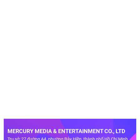
MERCURY MEDIA & ENTERTAINMENT CO., LTD
Trụ sở: 27 đường A4, phường Bảy Hiền, thành phố Hồ Chí Minh