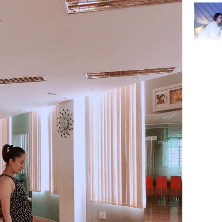
đón lộc 
tiền viê
Phát hiệ
chuyện t
tôi đòi 
sững sờ 
tôi buôn
Lý Liên K
sau tin đ
cởi áo c
khỏe