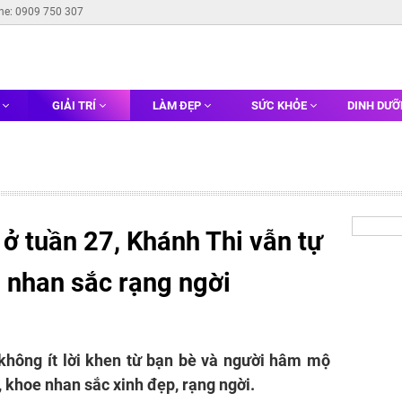
ine: 0909 750 307
G
GIẢI TRÍ
LÀM ĐẸP
SỨC KHỎE
DINH DƯ
ở tuần 27, Khánh Thi vẫn tự
 nhan sắc rạng ngời
không ít lời khen từ bạn bè và người hâm mộ
 khoe nhan sắc xinh đẹp, rạng ngời.