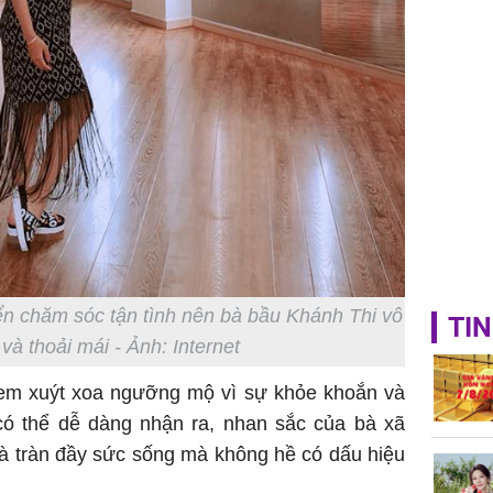
ển chăm sóc tận tình nên bà bầu Khánh Thi vô
TIN
và thoải mái - Ảnh: Internet
ị em xuýt xoa ngưỡng mộ vì sự khỏe khoắn và
 có thể dễ dàng nhận ra, nhan sắc của bà xã
và tràn đầy sức sống mà không hề có dấu hiệu