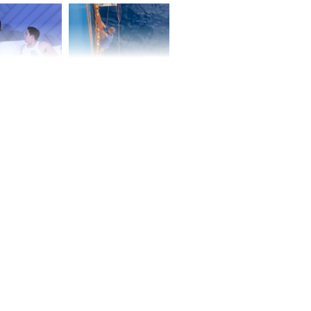
ấm no, tình
n mãn
n vợ giấu
Ngư dân mất tích đã
ừng có chồng,
được tìm thấy còn
ly hôn nhưng
sống sau 26 ngày lênh
khi nghe mẹ
đênh trên biển Thái
g câu này
Bình Dương
iệt lên tiếng
ồn thay tim,
hứng minh sức