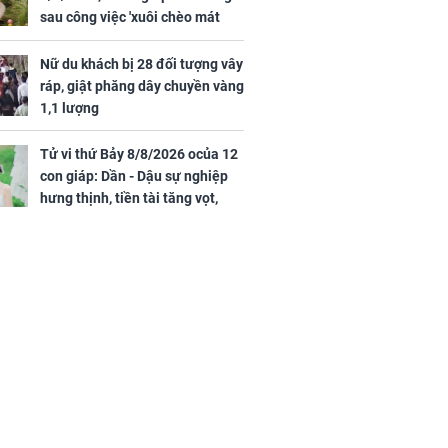
sau công việc 'xuôi chèo mát
mái', tiền tài 'thu về như nước',
tình duyên viên mãn
Nữ du khách bị 28 đối tượng vây
ráp, giật phăng dây chuyền vàng
1,1 lượng
Tử vi thứ Bảy 8/8/2026 ocủa 12
con giáp: Dần - Dậu sự nghiệp
hưng thịnh, tiền tài tăng vọt,
Mão - Thân công việc bất trắc,
tiền mất tật mang