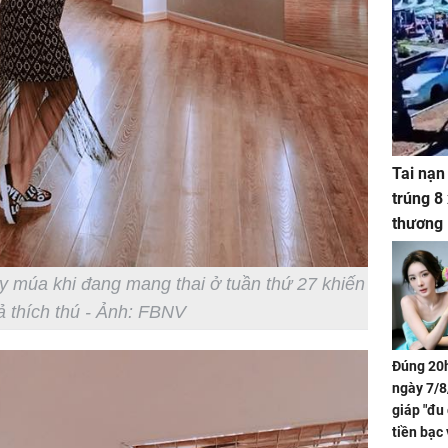
Tai nạn
trúng 8
thương
y múa khi đang mang thai ở tuần thứ 27 khiến
ả thích thú - Ảnh: FBNV
Đúng 20h
ngày 7/8
giáp "đu
tiền bạc 