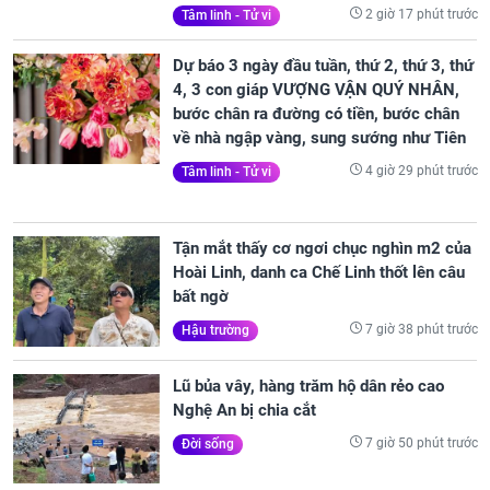
2 giờ 17 phút trước
Tâm linh - Tử vi
Dự báo 3 ngày đầu tuần, thứ 2, thứ 3, thứ
4, 3 con giáp VƯỢNG VẬN QUÝ NHÂN,
bước chân ra đường có tiền, bước chân
về nhà ngập vàng, sung sướng như Tiên
4 giờ 29 phút trước
Tâm linh - Tử vi
Tận mắt thấy cơ ngơi chục nghìn m2 của
Hoài Linh, danh ca Chế Linh thốt lên câu
bất ngờ
7 giờ 38 phút trước
Hậu trường
Lũ bủa vây, hàng trăm hộ dân rẻo cao
Nghệ An bị chia cắt
7 giờ 50 phút trước
Đời sống