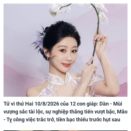
Tử vi thứ Hai 10/8/2026 của 12 con giáp: Dần - Mùi
vượng sắc tài lộc, sự nghiệp thăng tiến vượt bậc, Mão
- Tỵ công việc trắc trở, tiền bạc thiếu trước hụt sau