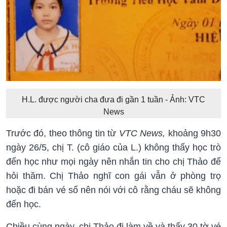
H.L. được người cha đưa đi gần 1 tuần - Ảnh: VTC
News
Trước đó, theo thông tin từ
VTC News,
khoảng 9h30
ngày 26/5, chị T. (cô giáo của L.) không thấy học trò
đến học như mọi ngày nên nhắn tin cho chị Thảo để
hỏi thăm. Chị Thảo nghĩ con gái vẫn ở phòng trọ
hoặc đi bán vé số nên nói với cô rằng cháu sẽ không
đến học.
Chiều cùng ngày, chị Thảo đi làm về và thấy 30 tờ vé