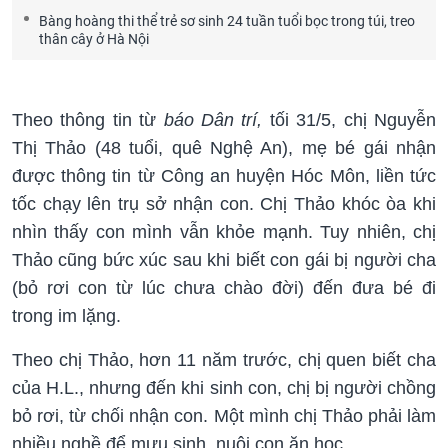
Bàng hoàng thi thể trẻ sơ sinh 24 tuần tuổi bọc trong túi, treo
thân cây ở Hà Nội
Theo thông tin từ
báo Dân trí,
tối 31/5, chị Nguyễn
Thị Thảo (48 tuổi, quê Nghệ An), mẹ bé gái nhận
được thông tin từ Công an huyện Hóc Môn, liền tức
tốc chạy lên trụ sở nhận con. Chị Thảo khóc òa khi
nhìn thấy con mình vẫn khỏe mạnh. Tuy nhiên, chị
Thảo cũng bức xúc sau khi biết con gái bị người cha
(bỏ rơi con từ lúc chưa chào đời) đến đưa bé đi
trong im lặng.
Theo chị Thảo, hơn 11 năm trước, chị quen biết cha
của H.L., nhưng đến khi sinh con, chị bị người chồng
bỏ rơi, từ chối nhận con. Một mình chị Thảo phải làm
nhiều nghề để mưu sinh, nuôi con ăn học.