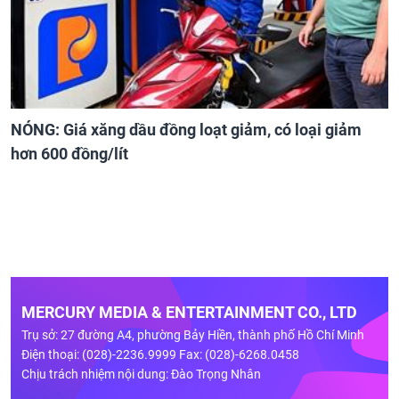
NÓNG: Giá xăng dầu đồng loạt giảm, có loại giảm
hơn 600 đồng/lít
MERCURY MEDIA & ENTERTAINMENT CO., LTD
Trụ sở: 27 đường A4, phường Bảy Hiền, thành phố Hồ Chí Minh
Điện thoại: (028)-2236.9999 Fax: (028)-6268.0458
Chịu trách nhiệm nội dung: Đào Trọng Nhân