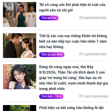
Tôi vô cùng sốc khi phát hiện bí mật của
người yêu và chị gái
6 giờ 8 phút trước
Tâm sự Eva
Tiết lộ sốc của mẹ chồng khiến tôi không
biết có nên tiếp tục cuộc hôn nhân 7 năm
nữa hay không
7 giờ 8 phút trước
Tâm sự gia đình
Đúng 6h sáng ngày mai, thứ Bảy
8/8/2026, Thần Tài chỉ đích danh 3 con
giáp 'rơi trúng hố vàng', tiền bạc ùa về
nhà 'như lũ cuốn', vươn mình thành đại gia
trong phút chốc
7 giờ 23 phút trước
Tâm linh - Tử vi
Phát hiện và bắt sống trăn khổng lồ dài