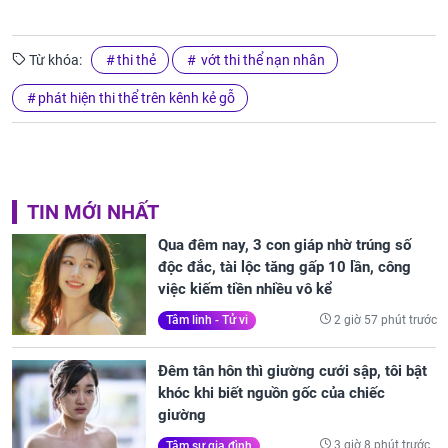
Từ khóa:
thi thẻ
vớt thi thể nạn nhân
phát hiện thi thể trên kênh kẻ gỗ
TIN MỚI NHẤT
Qua đêm nay, 3 con giáp nhờ trúng số
độc đắc, tài lộc tăng gấp 10 lần, công
việc kiếm tiền nhiều vô kể
2 giờ 57 phút trước
Tâm linh - Tử vi
Đêm tân hôn thì giường cưới sập, tôi bật
khóc khi biết nguồn gốc của chiếc
giường
3 giờ 8 phút trước
Tâm sự gia đình