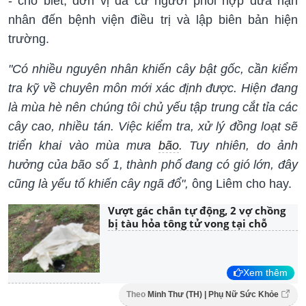
- cho biết, đơn vị đã cử người phối hợp đưa nạn
nhân đến bệnh viện điều trị và lập biên bản hiện
trường.
"Có nhiều nguyên nhân khiến cây bật gốc, cần kiểm
tra kỹ về chuyên môn mới xác định được. Hiện đang
là mùa hè nên chúng tôi chủ yếu tập trung cắt tỉa các
cây cao, nhiều tán. Việc kiểm tra, xử lý đồng loạt sẽ
triển khai vào mùa mưa
bão
. Tuy nhiên, do ảnh
hưởng của bão số 1, thành phố đang có gió lớn, đây
cũng là yếu tố khiến cây ngã đổ",
ông Liêm cho hay.
Vượt gác chắn tự động, 2 vợ chồng
bị tàu hỏa tông tử vong tại chỗ
Xem thêm
Theo
Minh Thư (TH) | Phụ Nữ Sức Khỏe