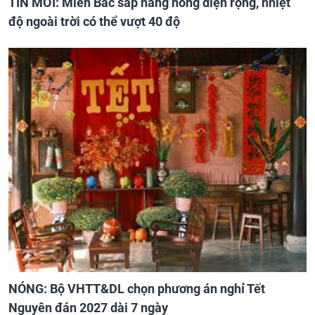
TIN MỚI: Miền Bắc sắp nắng nóng diện rộng, nhiệt
độ ngoài trời có thể vượt 40 độ
NÓNG: Bộ VHTT&DL chọn phương án nghỉ Tết
Nguyên đán 2027 dài 7 ngày