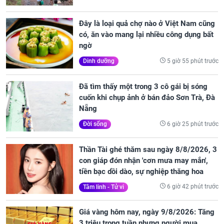
Đây là loại quả chợ nào ở Việt Nam cũng
có, ăn vào mang lại nhiều công dụng bất
ngờ
5 giờ 55 phút trước
Dinh dưỡng
Đã tìm thấy một trong 3 cô gái bị sóng
cuốn khi chụp ảnh ở bán đảo Sơn Trà, Đà
Nẵng
6 giờ 25 phút trước
Đời sống
Thần Tài ghé thăm sau ngày 8/8/2026, 3
con giáp đón nhận 'cơn mưa may mắn',
tiền bạc dồi dào, sự nghiệp thăng hoa
6 giờ 42 phút trước
Tâm linh - Tử vi
Giá vàng hôm nay, ngày 9/8/2026: Tăng
3 triệu trong tuần nhưng người mua