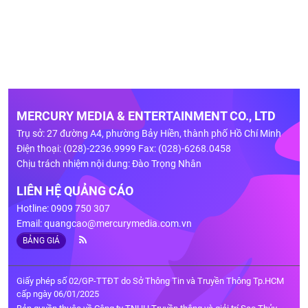
MERCURY MEDIA & ENTERTAINMENT CO., LTD
Trụ sở: 27 đường A4, phường Bảy Hiền, thành phố Hồ Chí Minh
Điện thoại: (028)-2236.9999 Fax: (028)-6268.0458
Chịu trách nhiệm nội dung: Đào Trọng Nhân
LIÊN HỆ QUẢNG CÁO
Hotline: 0909 750 307
Email:
quangcao@mercurymedia.com.vn
BẢNG GIÁ
Giấy phép số 02/GP-TTĐT do Sở Thông Tin và Truyền Thông Tp.HCM
cấp ngày 06/01/2025