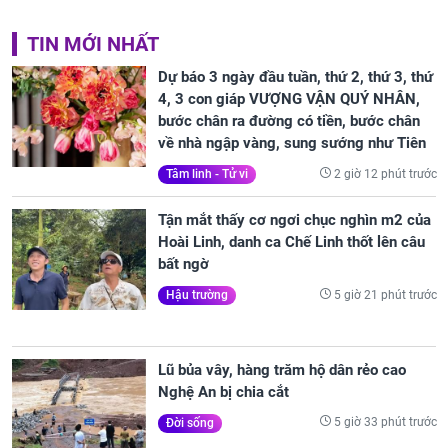
TIN MỚI NHẤT
Dự báo 3 ngày đầu tuần, thứ 2, thứ 3, thứ
4, 3 con giáp VƯỢNG VẬN QUÝ NHÂN,
bước chân ra đường có tiền, bước chân
về nhà ngập vàng, sung sướng như Tiên
2 giờ 12 phút trước
Tâm linh - Tử vi
Tận mắt thấy cơ ngơi chục nghìn m2 của
Hoài Linh, danh ca Chế Linh thốt lên câu
bất ngờ
5 giờ 21 phút trước
Hậu trường
Lũ bủa vây, hàng trăm hộ dân rẻo cao
Nghệ An bị chia cắt
5 giờ 33 phút trước
Đời sống