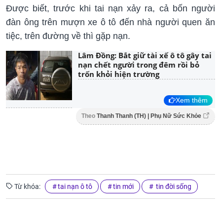
Được biết, trước khi tai nạn xảy ra, cả bốn người
đàn ông trên mượn xe ô tô đến nhà người quen ăn
tiệc, trên đường về thì gặp nạn.
Lâm Đồng: Bắt giữ tài xế ô tô gây tai
nạn chết người trong đêm rồi bỏ
trốn khỏi hiện trường
Xem thêm
Theo
Thanh Thanh (TH) | Phụ Nữ Sức Khỏe
Từ khóa:
tai nạn ô tô
tin mới
tin đời sống