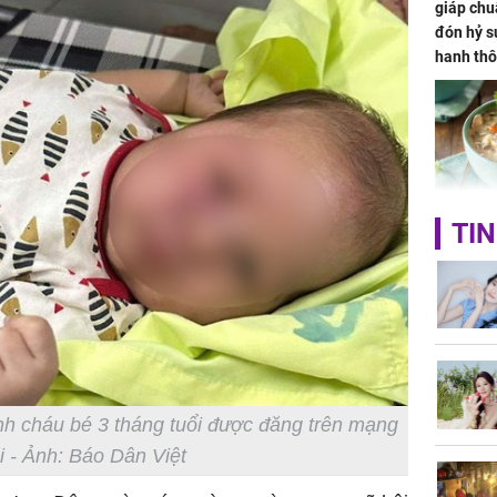
giáp chu
đón hỷ sự
hanh thô
hóa Rồn
gom hết
nhà
Giá trị s
TIN
cách sử
của loại
Chân du
nh cháu bé 3 tháng tuổi được đăng trên mạng
viên Hoa
i - Ảnh: Báo Dân Việt
ứng ngượ
nghèo