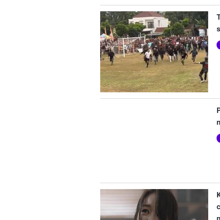
T
s
P
K
c