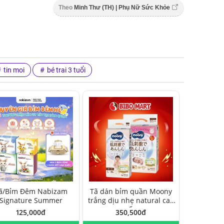
Theo
Minh Thư (TH) | Phụ Nữ Sức Khỏe
tin moi
bé trai 3 tuổi
ã/Bỉm Đêm Nabizam
Tã dán bỉm quần Moony
Signature Summer
trắng dịu nhẹ natural cao
cấp
125,000đ
350,500đ