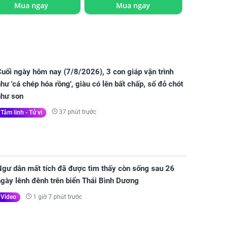
Mua ngay
Mua ngay
uối ngày hôm nay (7/8/2026), 3 con giáp vận trình
hư 'cá chép hóa rồng', giàu có lên bất chấp, số đỏ chót
như son
37 phút trước
Tâm linh - Tử vi
Ngư dân mất tích đã được tìm thấy còn sống sau 26
gày lênh đênh trên biển Thái Bình Dương
1 giờ 7 phút trước
Video