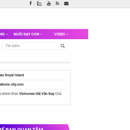
ỠNG
NUÔI DẠY CON
VIDEO
es Royal Island
/alluvia-city.com
e chính thức
Vinhomes Hải Vân Bay
Chủ
HỂ BẠN QUAN TÂM