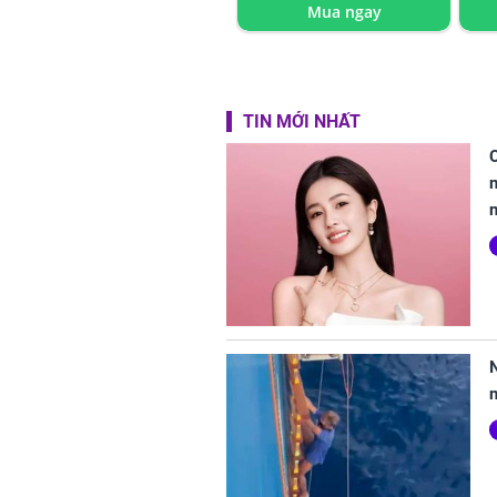
Mua ngay
TIN MỚI NHẤT
C
n
n