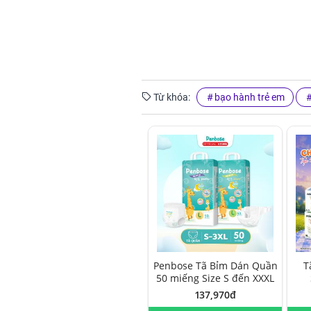
Từ khóa:
bạo hành trẻ em
Penbose Tã Bỉm Dán Quần
T
50 miếng Size S đến XXXL
137,970đ