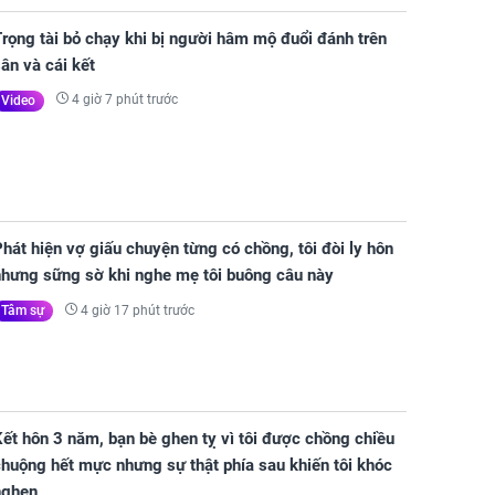
rọng tài bỏ chạy khi bị người hâm mộ đuổi đánh trên
ân và cái kết
4 giờ 7 phút trước
Video
hát hiện vợ giấu chuyện từng có chồng, tôi đòi ly hôn
nhưng sững sờ khi nghe mẹ tôi buông câu này
4 giờ 17 phút trước
Tâm sự
ết hôn 3 năm, bạn bè ghen tỵ vì tôi được chồng chiều
huộng hết mực nhưng sự thật phía sau khiến tôi khóc