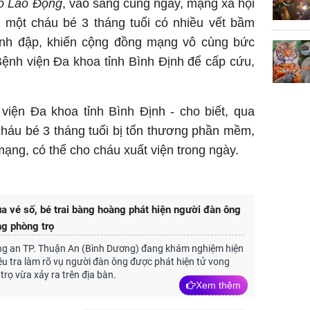
o Lao Động
, vào sáng cùng ngày, mạng xã hội
h một cháu bé 3 tháng tuổi có nhiều vết bầm
đánh đập, khiến cộng đồng mạng vô cùng bức
ệnh viện Đa khoa tỉnh Bình Định để cấp cứu,
viện Đa khoa tỉnh Bình Định - cho biết, qua
 cháu bé 3 tháng tuổi bị tổn thương phần mềm,
ạng, có thể cho cháu xuất viện trong ngày.
 vé số, bé trai bàng hoàng phát hiện người đàn ông
ng phòng trọ
ông an TP. Thuận An (Bình Dương) đang khám nghiệm hiện
ều tra làm rõ vụ người đàn ông được phát hiện tử vong
trọ vừa xảy ra trên địa bàn.
Xem thêm