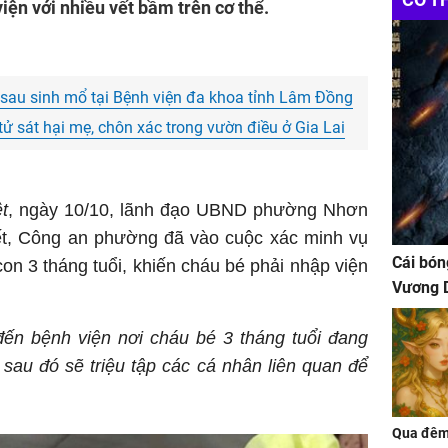
viện với nhiều vết bầm trên cơ thể.
sau sinh mổ tại Bệnh viện đa khoa tỉnh Lâm Đồng
tử sát hại mẹ, chôn xác trong vườn điều ở Gia Lai
t
, ngày 10/10, lãnh đạo UBND phường Nhơn
ết, Công an phường đã vào cuộc xác minh vụ
Cái bón
on 3 tháng tuổi, khiến cháu bé phải nhập viện
Vương D
đến bệnh viện nơi cháu bé 3 tháng tuổi đang
, sau đó sẽ triệu tập các cá nhân liên quan để
Qua đêm 