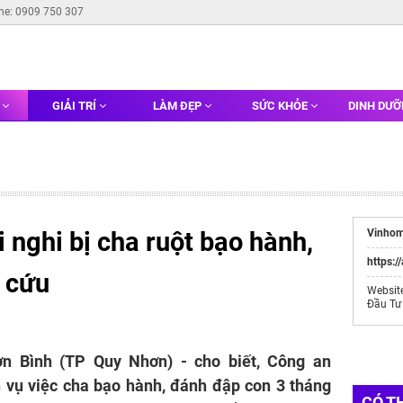
ine: 0909 750 307
G
GIẢI TRÍ
LÀM ĐẸP
SỨC KHỎE
DINH DƯ
i nghi bị cha ruột bạo hành,
Vinhom
https:/
p cứu
Websit
Đầu Tư
 Bình (TP Quy Nhơn) - cho biết, Công an
 vụ việc cha bạo hành, đánh đập con 3 tháng
CÓ T