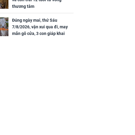
thương tâm
Đúng ngày mai, thứ Sáu
7/8/2026, vận xui qua đi, may
mắn gõ cửa, 3 con giáp khai
thông vận mệnh, tiền nhiều vô
kể, phước lộc đầy nhà, trúng số
độc đắc