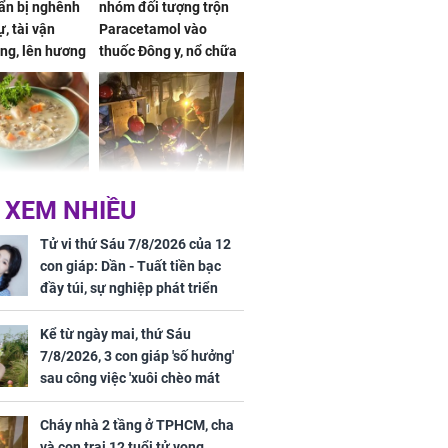
ẩn bị nghênh
nhóm đối tượng trộn
, tài vận
Paracetamol vào
ng, lên hương
thuốc Đông y, nổ chữa
g hóa Phượng,
bách bệnh
 may mắn về
ức khỏe và
Cháy nhà 2 tầng ở
 XEM NHIỀU
 dụng đúng
TPHCM, cha và con
 hạt bình dân
trai 12 tuổi tử vong
Tử vi thứ Sáu 7/8/2026 của 12
thương tâm
con giáp: Dần - Tuất tiền bạc
đầy túi, sự nghiệp phát triển
hưng thịnh, Mão - Thân tài lộc
ảm đạm, mọi sự khó thành công
Kể từ ngày mai, thứ Sáu
mỹ mãn
7/8/2026, 3 con giáp 'số hưởng'
ng nam diễn
sau công việc 'xuôi chèo mát
 ngữ gây phản
mái', tiền tài 'thu về như nước',
c khi than
tình duyên viên mãn
Cháy nhà 2 tầng ở TPHCM, cha
và con trai 12 tuổi tử vong