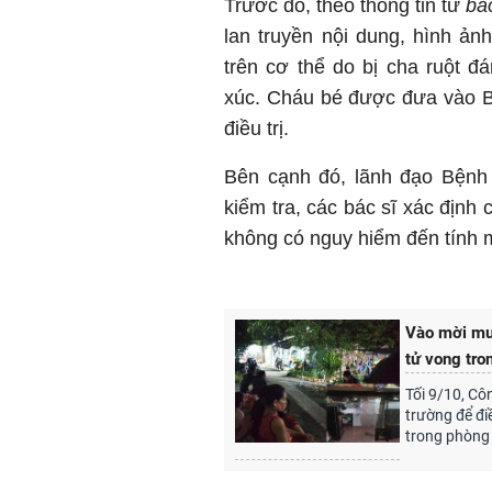
Trước đó, theo thông tin từ
bá
lan truyền nội dung, hình ản
trên cơ thể do bị cha ruột 
xúc. Cháu bé được đưa vào B
điều trị.
Bên cạnh đó, lãnh đạo Bệnh 
kiểm tra, các bác sĩ xác định
không có nguy hiểm đến tính m
Vào mời mua
tử vong tro
Tối 9/10, C
trường để đi
trong phòng 