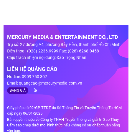
MERCURY MEDIA & ENTERTAINMENT CO., LTD
Trụ sở: 27 đường A4, phường Bảy Hiền, thành phố Hồ Chí Minh
Điện thoại: (028)-2236.9999 Fax: (028)-6268.0458
Chịu trách nhiệm nội dung: Đào Trọng Nhân
LIÊN HỆ QUẢNG CÁO
Hotline: 0909 750 307
Email:
quangcao@mercurymedia.com.vn
BẢNG GIÁ
Giấy phép số 02/GP-TTĐT do Sở Thông Tin và Truyền Thông Tp.HCM
cấp ngày 06/01/2025
Bản quyền thuộc về Công ty TNHH Truyền thông và giải trí Sao Thủy.
Cấm sao chép dưới mọi hình thức nếu không có sự chấp thuận bằng
văn bản.