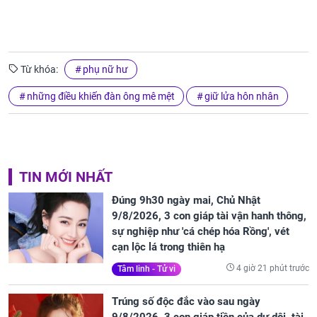
Từ khóa:
phụ nữ hư
những điều khiến đàn ông mê mệt
giữ lửa hôn nhân
TIN MỚI NHẤT
Đúng 9h30 ngày mai, Chủ Nhật
9/8/2026, 3 con giáp tài vận hanh thông,
sự nghiệp như 'cá chép hóa Rồng', vét
cạn lộc lá trong thiên hạ
4 giờ 21 phút trước
Tâm linh - Tử vi
Trúng số độc đắc vào sau ngày
9/8/2026, 3 con giáp tiền của dư dôi, tài