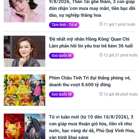
9/8/2026, Thần Tài ghé thăm, 3 con giáp
đón nhận 'cơn mưa may mắn', tiền bạc dồi
dào, sự nghiệp thăng hoa
11 giờ 1 phút trước
Tâm linh - Tử vi
'Đệ nhất mỹ nhân Hồng Kông' Quan Chi
Lâm phản hồi tin yêu trai trẻ kém 36 tuổi
12 giờ 21 phút trước
Sao quốc tế
Phim Châu Tinh Trì đại thắng phòng vé,
doanh thu vượt 8.600 tỷ đồng
13 giờ 48 phút trước
Sao quốc tế
Tử vi tuần mới (từ 10 đến 16/8/2026), 3
con giáp mưa thuận gió hòa, tiền về như
nước, bạc vàng dư dả, Phú Quý Vinh Hoa,
vận trình khai sáng