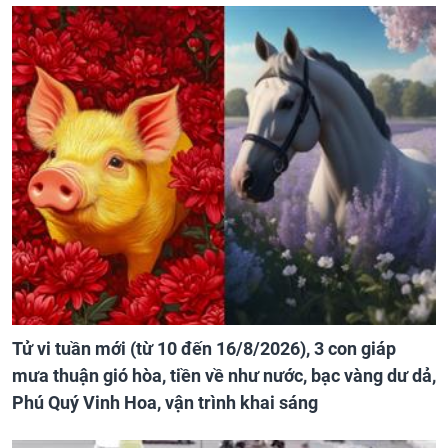
Tử vi tuần mới (từ 10 đến 16/8/2026), 3 con giáp
mưa thuận gió hòa, tiền về như nước, bạc vàng dư dả,
Phú Quý Vinh Hoa, vận trình khai sáng