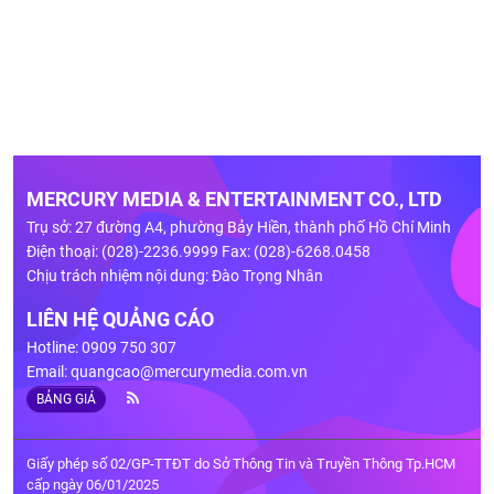
MERCURY MEDIA & ENTERTAINMENT CO., LTD
Trụ sở: 27 đường A4, phường Bảy Hiền, thành phố Hồ Chí Minh
Điện thoại: (028)-2236.9999 Fax: (028)-6268.0458
Chịu trách nhiệm nội dung: Đào Trọng Nhân
LIÊN HỆ QUẢNG CÁO
Hotline: 0909 750 307
Email:
quangcao@mercurymedia.com.vn
BẢNG GIÁ
Giấy phép số 02/GP-TTĐT do Sở Thông Tin và Truyền Thông Tp.HCM
cấp ngày 06/01/2025