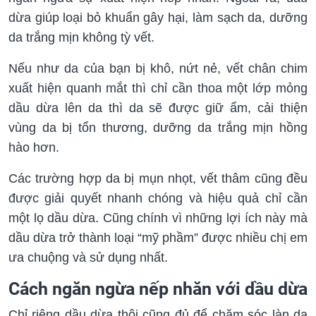
dừa giúp loại bỏ khuẩn gây hại, làm sạch da, dưỡng
da trắng mịn không tỳ vết.
Nếu như da của bạn bị khô, nứt nẻ, vết chân chim
xuất hiện quanh mắt thì chỉ cần thoa một lớp mỏng
dầu dừa lên da thì da sẽ được giữ ẩm, cải thiện
vùng da bị tổn thương, dưỡng da trắng mịn hồng
hào hơn.
Các trường hợp da bị mụn nhọt, vết thâm cũng đều
được giải quyết nhanh chóng và hiệu quả chỉ cần
một lọ dầu dừa. Cũng chính vì những lợi ích này mà
dầu dừa trở thành loại “mỹ phầm” được nhiều chị em
ưa chuộng và sử dụng nhất.
Cách ngăn ngừa nếp nhăn với dầu dừa
Chỉ riêng dầu dừa thôi cũng đủ để chăm sóc làn da