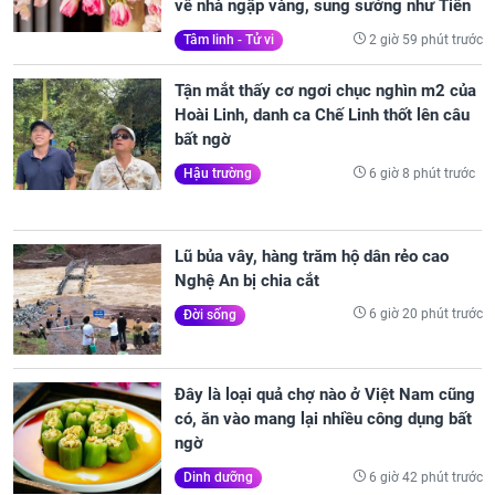
về nhà ngập vàng, sung sướng như Tiên
2 giờ 59 phút trước
Tâm linh - Tử vi
Tận mắt thấy cơ ngơi chục nghìn m2 của
Hoài Linh, danh ca Chế Linh thốt lên câu
bất ngờ
6 giờ 8 phút trước
Hậu trường
Lũ bủa vây, hàng trăm hộ dân rẻo cao
Nghệ An bị chia cắt
6 giờ 20 phút trước
Đời sống
Đây là loại quả chợ nào ở Việt Nam cũng
có, ăn vào mang lại nhiều công dụng bất
ngờ
6 giờ 42 phút trước
Dinh dưỡng