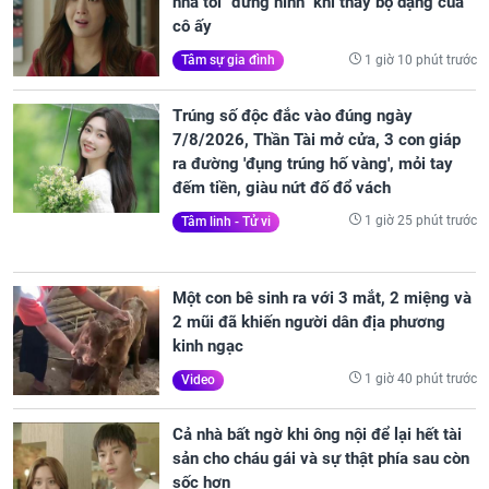
nhà tôi "đứng hình" khi thấy bộ dạng của
cô ấy
1 giờ 10 phút trước
Tâm sự gia đình
Trúng số độc đắc vào đúng ngày
7/8/2026, Thần Tài mở cửa, 3 con giáp
ra đường 'đụng trúng hố vàng', mỏi tay
đếm tiền, giàu nứt đố đổ vách
1 giờ 25 phút trước
Tâm linh - Tử vi
Một con bê sinh ra với 3 mắt, 2 miệng và
2 mũi đã khiến người dân địa phương
kinh ngạc
1 giờ 40 phút trước
Video
Cả nhà bất ngờ khi ông nội để lại hết tài
sản cho cháu gái và sự thật phía sau còn
sốc hơn