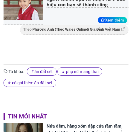
hiệu con bạn sẽ thành công
Xem thêm
Theo
Phương Anh (Theo Wales Online)/ Gia Đình Việt Nam
Từ khóa:
ăn đất sét
phụ nữ mang thai
cô gái thèm ăn đất sét
TIN MỚI NHẤT
Nửa đêm, hàng xóm đập cửa rầm rầm,