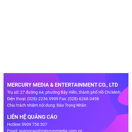
MERCURY MEDIA & ENTERTAINMENT CO., LTD
Trụ sở: 27 đường A4, phường Bảy Hiền, thành phố Hồ Chí Minh
Điện thoại: (028)-2236.9999 Fax: (028)-6268.0458
Chịu trách nhiệm nội dung: Đào Trọng Nhân
LIÊN HỆ QUẢNG CÁO
Hotline: 0909 750 307
Email:
quangcao@mercurymedia.com.vn