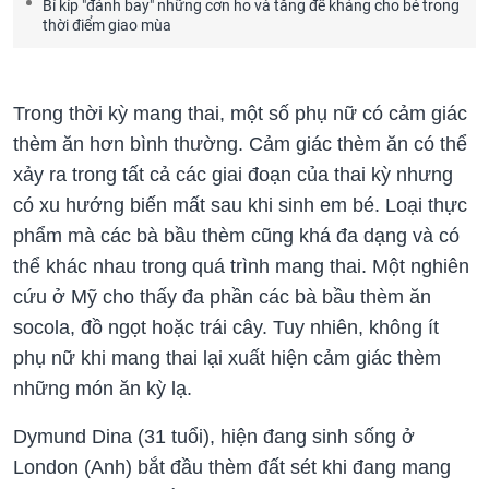
Bí kíp "đánh bay" những cơn ho và tăng đề kháng cho bé trong
thời điểm giao mùa
Trong thời kỳ mang thai, một số phụ nữ có cảm giác
thèm ăn hơn bình thường. Cảm giác thèm ăn có thể
xảy ra trong tất cả các giai đoạn của thai kỳ nhưng
có xu hướng biến mất sau khi sinh em bé. Loại thực
phẩm mà các bà bầu thèm cũng khá đa dạng và có
thể khác nhau trong quá trình mang thai. Một nghiên
cứu ở Mỹ cho thấy đa phần các bà bầu thèm ăn
socola, đồ ngọt hoặc trái cây. Tuy nhiên, không ít
phụ nữ khi mang thai lại xuất hiện cảm giác thèm
những món ăn kỳ lạ.
Dymund Dina (31 tuổi), hiện đang sinh sống ở
London (Anh) bắt đầu thèm đất sét khi đang mang