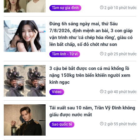
2 giờ 10 phút trước
Tâm sự gia đình
Đúng 6h sáng ngày mai, thứ Sáu
7/8/2026, định mệnh an bài, 3 con giáp
vận trình như 'cá chép hóa rồng', giàu có
lên bất chấp, số đỏ chót như son
2 giờ 25 phút trước
Tâm linh - Tử vi
3 cậu bé bắt được con cá mú khổng lồ
nặng 150kg trên biển khiến người xem
kinh ngạc
2 giờ 40 phút trước
Video
Tái xuất sau 10 năm, Trần Vỹ Đình không
giấu được nước mắt
2 giờ 55 phút trước
Sao quốc tế