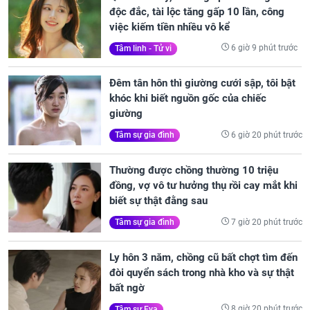
độc đắc, tài lộc tăng gấp 10 lần, công
việc kiếm tiền nhiều vô kể
6 giờ 9 phút trước
Tâm linh - Tử vi
Đêm tân hôn thì giường cưới sập, tôi bật
khóc khi biết nguồn gốc của chiếc
giường
6 giờ 20 phút trước
Tâm sự gia đình
Thường được chồng thường 10 triệu
đồng, vợ vô tư hưởng thụ rồi cay mắt khi
biết sự thật đằng sau
7 giờ 20 phút trước
Tâm sự gia đình
Ly hôn 3 năm, chồng cũ bất chợt tìm đến
đòi quyển sách trong nhà kho và sự thật
bất ngờ
8 giờ 20 phút trước
Tâm sự Eva