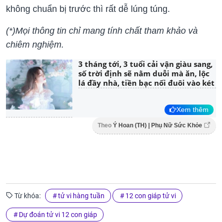
không chuẩn bị trước thì rất dễ lúng túng.
(*)Mọi thông tin chỉ mang tính chất tham khảo và
chiêm nghiệm.
3 tháng tới, 3 tuổi cải vận giàu sang,
số trời định sẽ nằm duỗi mà ăn, lộc
lá đầy nhà, tiền bạc nối đuôi vào két
Xem thêm
Theo
Ý Hoan (TH) | Phụ Nữ Sức Khỏe
Từ khóa:
tử vi hàng tuần
12 con giáp tử vi
Dự đoán tử vi 12 con giáp