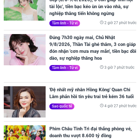
tài lộc', tiền bạc kéo ùn ùn vào nhà, sự
nghiệp thăng tiến không ngừng
2 giờ 27 phút trước
Tâm linh - Tử vi
Đúng 7h30 ngày mai, Chủ Nhật
9/8/2026, Thần Tài ghé thăm, 3 con giáp
đón nhận 'cơn mưa may mắn', tiền bạc dồi
dào, sự nghiệp thăng hoa
3 giờ 7 phút trước
Tâm linh - Tử vi
'Đệ nhất mỹ nhân Hồng Kông' Quan Chi
Lâm phản hồi tin yêu trai trẻ kém 36 tuổi
4 giờ 27 phút trước
Sao quốc tế
Phim Châu Tinh Trì đại thắng phòng vé,
doanh thu vượt 8.600 tỷ đồng