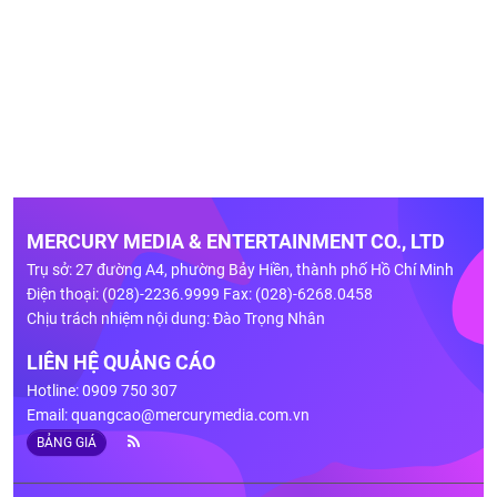
MERCURY MEDIA & ENTERTAINMENT CO., LTD
Trụ sở: 27 đường A4, phường Bảy Hiền, thành phố Hồ Chí Minh
Điện thoại: (028)-2236.9999 Fax: (028)-6268.0458
Chịu trách nhiệm nội dung: Đào Trọng Nhân
LIÊN HỆ QUẢNG CÁO
Hotline: 0909 750 307
Email:
quangcao@mercurymedia.com.vn
BẢNG GIÁ