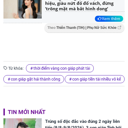
hiệu, giàu nứt đố đổ vách, đừng
‘trông mặt mà bắt hình dong’
Xem thêm
Theo
Thiên Thanh (T/H) | Phụ Nữ Sức Khỏe
Từ khóa:
thời điểm vàng con giáp phát tài
con giáp gặt hái thành công
con giáp tiền tài nhiều vô kể
TIN MỚI NHẤT
Trúng số độc đắc vào đúng 2 ngày liên
tiếp (8/8-9/8/2026), 3 con giáp 'lĩnh hội