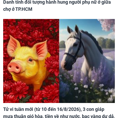
Danh tính đối tượng hành hung người phụ nữ ở giữa
chợ ở TP.HCM
Tử vi tuần mới (từ 10 đến 16/8/2026), 3 con giáp
mưa thuận gió hòa, tiền về như nước, bạc vàng dư dả,