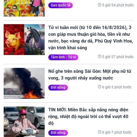
5 giờ 54 phút trước
Sao quốc tế
Tử vi tuần mới (từ 10 đến 16/8/2026), 3
con giáp mưa thuận gió hòa, tiền về như
nước, bạc vàng dư dả, Phú Quý Vinh Hoa,
vận trình khai sáng
5 giờ 57 phút trước
Tâm linh - Tử vi
Nổ ghe trên sông Sài Gòn: Một phụ nữ tử
vong, 3 người nhảy xuống nước
6 giờ 3 phút trước
Đời sống
TIN MỚI: Miền Bắc sắp nắng nóng diện
rộng, nhiệt độ ngoài trời có thể vượt 40
độ
6 giờ 7 phút trước
Đời sống