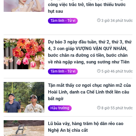
công việc trắc trở, tiền bạc thiếu trước
hụt sau
3 giờ 34 phút trước
Tâm linh - Tử vi
Dự báo 3 ngày đầu tuần, thứ 2, thứ 3, thứ
4, 3 con giáp VƯỢNG VẬN QUÝ NHÂN,
bước chân ra đường có tiền, bước chân
về nhà ngập vàng, sung sướng như Tiên
5 giờ 46 phút trước
Tâm linh - Tử vi
Tận mắt thấy cơ ngơi chục nghìn m2 của
Hoài Linh, danh ca Chế Linh thốt lên câu
bất ngờ
8 giờ 55 phút trước
Hậu trường
Lũ bủa vây, hàng trăm hộ dân rẻo cao
Nghệ An bị chia cắt