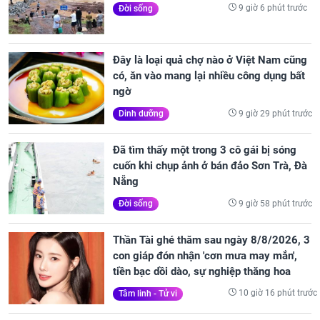
9 giờ 6 phút trước
Đời sống
Đây là loại quả chợ nào ở Việt Nam cũng
có, ăn vào mang lại nhiều công dụng bất
ngờ
9 giờ 29 phút trước
Dinh dưỡng
Đã tìm thấy một trong 3 cô gái bị sóng
cuốn khi chụp ảnh ở bán đảo Sơn Trà, Đà
Nẵng
9 giờ 58 phút trước
Đời sống
Thần Tài ghé thăm sau ngày 8/8/2026, 3
con giáp đón nhận 'cơn mưa may mắn',
tiền bạc dồi dào, sự nghiệp thăng hoa
10 giờ 16 phút trước
Tâm linh - Tử vi