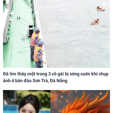
Đã tìm thấy một trong 3 cô gái bị sóng cuốn khi chụp
ảnh ở bán đảo Sơn Trà, Đà Nẵng