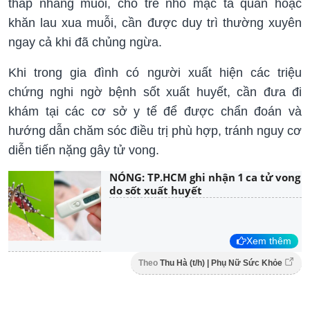
thắp nhang muỗi, cho trẻ nhỏ mặc tã quần hoặc
khăn lau xua muỗi, cần được duy trì thường xuyên
ngay cả khi đã chủng ngừa.
Khi trong gia đình có người xuất hiện các triệu
chứng nghi ngờ bệnh sốt xuất huyết, cần đưa đi
khám tại các cơ sở y tế để được chẩn đoán và
hướng dẫn chăm sóc điều trị phù hợp, tránh nguy cơ
diễn tiến nặng gây tử vong.
NÓNG: TP.HCM ghi nhận 1 ca tử vong
do sốt xuất huyết
Xem thêm
Theo
Thu Hà (t/h) | Phụ Nữ Sức Khỏe