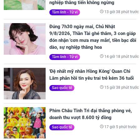
nghiệp thăng tiến không ngừng
13 giờ 38 phút trước
Tâm linh - Tử vi
Đúng 7h30 ngày mai, Chủ Nhật
9/8/2026, Thần Tài ghé thăm, 3 con giáp
đón nhận 'cơn mưa may mắn', tiền bạc dồi
dào, sự nghiệp thăng hoa
14 giờ 18 phút trước
Tâm linh - Tử vi
'Đệ nhất mỹ nhân Hồng Kông' Quan Chi
Lâm phản hồi tin yêu trai trẻ kém 36 tuổi
15 giờ 38 phút trước
Sao quốc tế
Phim Châu Tinh Trì đại thắng phòng vé,
doanh thu vượt 8.600 tỷ đồng
17 giờ 5 phút trước
Sao quốc tế