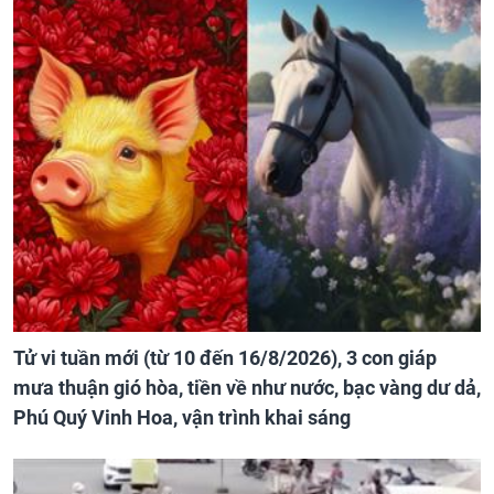
Tử vi tuần mới (từ 10 đến 16/8/2026), 3 con giáp
mưa thuận gió hòa, tiền về như nước, bạc vàng dư dả,
Phú Quý Vinh Hoa, vận trình khai sáng