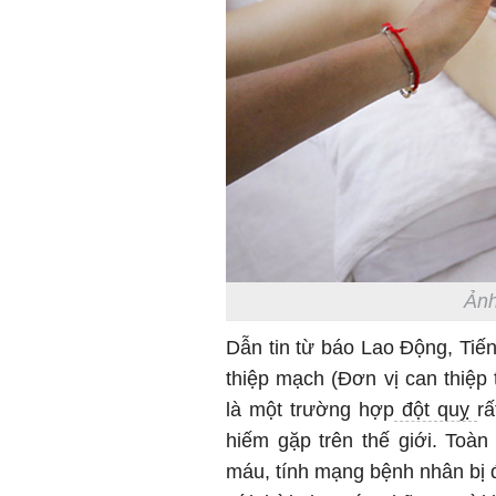
Ảnh
Dẫn tin từ báo Lao Động, Tiế
thiệp mạch (Đơn vị can thiệp 
là một trường hợp
đột quỵ
r
hiếm gặp trên thế giới. Toà
máu, tính mạng bệnh nhân bị đ