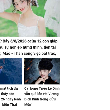
hứ Bảy 8/8/2026 ocủa 12 con giáp:
ậu sự nghiệp hưng thịnh, tiền tài
t, Mão - Thân công việc bất trắc,
t tật mang
mất tích đã
Cái bóng Triệu Lệ Dĩnh
 thấy còn
vẫn quá lớn với Vương
 26 ngày lênh
Dịch Đình trong 'Cửu
n biển Thái
Môn'