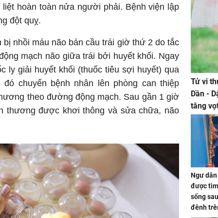
liệt hoàn toàn nửa người phải. Bệnh viện lập
ng đột quỵ.
bị nhồi máu não bán cầu trái giờ thứ 2 do tắc
động mạch não giữa trái bởi huyết khối. Ngay
c ly giải huyết khối (thuốc tiêu sợi huyết) qua
Tử vi t
 đó chuyển bệnh nhân lên phòng can thiệp
Dần - D
 thương theo đường động mạch. Sau gần 1 giờ
tăng vọ
n thương được khơi thông và sửa chữa, não
tiền mấ
Ngư dân 
được tìm
sống sau
đênh trê