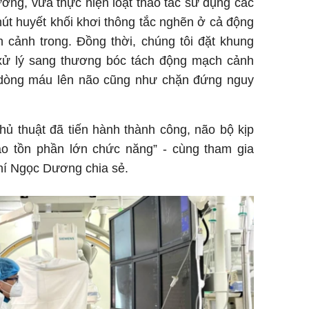
ơng, vừa thực hiện loạt thao tác sử dụng các
út huyết khối khơi thông tắc nghẽn ở cả động
cảnh trong. Đồng thời, chúng tôi đặt khung
 xử lý sang thương bóc tách động mạch cảnh
 dòng máu lên não cũng như chặn đứng nguy
ủ thuật đã tiến hành thành công, não bộ kịp
ảo tồn phần lớn chức năng” - cùng tham gia
Phí Ngọc Dương chia sẻ.