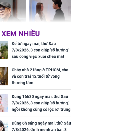
ơng
 XEM NHIỀU
iệt lên tiếng
Cô gái bị ép đi xem
ồn thay tim,
mắt, nhưng vừa thấy
Kể từ ngày mai, thứ Sáu
hứng minh sức
đối tượng mai mối thì
7/8/2026, 3 con giáp 'số hưởng'
đỏ mặt ‘đứng hình’
sau công việc 'xuôi chèo mát
mái', tiền tài 'thu về như nước',
tình duyên viên mãn
Cháy nhà 2 tầng ở TPHCM, cha
và con trai 12 tuổi tử vong
thương tâm
rương Tiểu Phỉ
Đúng 16h30 ngày mai, thứ Sáu
ồng hành cùng
7/8/2026, 3 con giáp 'số hưởng',
h Trì, Địch Lệ
ngồi không cũng có lộc rơi trúng
 quảng bá
đầu, vừa tránh được họa vừa có
tiền vàng
Đúng 6h sáng ngày mai, thứ Sáu
7/8/2026, định mệnh an bài, 3