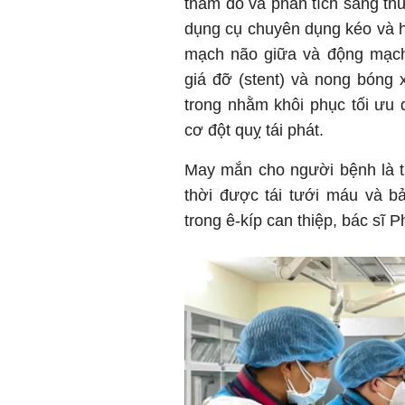
thăm dò và phân tích sang thư
dụng cụ chuyên dụng kéo và h
mạch não giữa và động mạch 
giá đỡ (stent) và nong bóng
trong nhằm khôi phục tối ưu
cơ đột quỵ tái phát.
May mắn cho người bệnh là th
thời được tái tưới máu và b
trong ê-kíp can thiệp, bác sĩ 