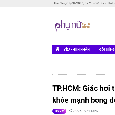
Thứ Sáu, 07/08/2026, 07:24 (GMT+7)
Hotl
YÊU - HÔN NHÂN
ĐỜI SỐN
TP.HCM: Giác hơi t
khỏe mạnh bỗng đ
04/06/2024 13:47
Tin y tế