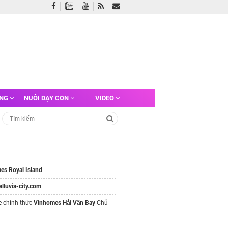
ỠNG
NUÔI DẠY CON
VIDEO
es Royal Island
/alluvia-city.com
e chính thức
Vinhomes Hải Vân Bay
Chủ