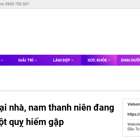
ine: 0909 750 307
G
GIẢI TRÍ
LÀM ĐẸP
SỨC KHỎE
DINH DƯ
ại nhà, nam thanh niên đang
Vinhom
https:/
ột quỵ hiếm gặp
Websit
Đầu Tư