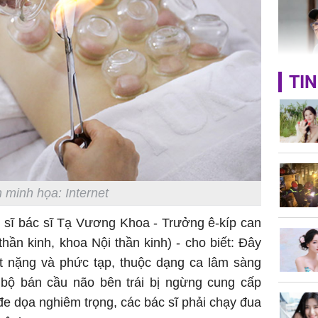
Bình Dư
TIN
Lý Liên K
sau tin đ
cởi áo c
khỏe
 minh họa: Internet
n sĩ bác sĩ Tạ Vương Khoa - Trưởng ê-kíp can
Vì sao T
không đ
thần kinh, khoa Nội thần kinh) - cho biết: Đây
Châu Tin
ất nặng và phức tạp, thuộc dạng ca lâm sàng
Nhiệt Ba
n bộ bán cầu não bên trái bị ngừng cung cấp
phim?
e dọa nghiêm trọng, các bác sĩ phải chạy đua