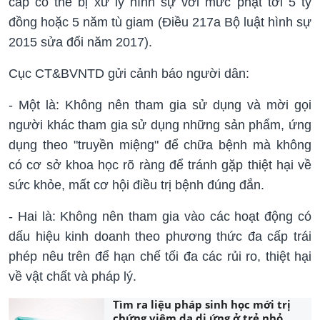
cấp có thể bị xử lý hình sự với mức phạt tới 5 tỷ
đồng hoặc 5 năm tù giam (Điều 217a Bộ luật hình sự
2015 sửa đổi năm 2017).
Cục CT&BVNTD gửi cảnh báo người dân:
- Một là: Không nên tham gia sử dụng và mời gọi
người khác tham gia sử dụng những sản phẩm, ứng
dụng theo "truyền miệng" để chữa bệnh mà không
có cơ sở khoa học rõ ràng để tránh gặp thiệt hại về
sức khỏe, mất cơ hội điều trị bệnh đúng đắn.
- Hai là: Không nên tham gia vào các hoạt động có
dấu hiệu kinh doanh theo phương thức đa cấp trái
phép nêu trên để hạn chế tối đa các rủi ro, thiệt hại
về vật chất và pháp lý.
Tìm ra liệu pháp sinh học mới trị
chứng viêm da dị ứng ở trẻ nhỏ