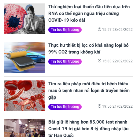
Thử nghiệm loại thuốc đầu tiên dựa trên
RNA có thể ngăn ngừa triệu chứng
COVID-19 kéo dài
15:57 23/02/2022
Tin tức thị trường
Thực hư thiết bị lọc có khả năng loại bỏ
99% CO2 trong không khí
15:33 22/02/2022
Tin tức thị trường
Tìm ra liệu pháp mới điều trị bệnh thiếu
máu ở bệnh nhân rối loạn di truyền hiếm
gặp
19:56 21/02/2022
Tin tức thị trường
Bắt giữ lô hàng hơn 85.000 test nhanh
Covid-19 trị giá hơn 8 tỷ đồng nhập lậu
từ Hàn Quốc