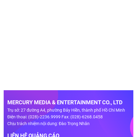
MERCURY MEDIA & ENTERTAINMENT CO., LTD
Trụ sở: 27 đường A4, phường Bảy Hiền, thành phố Hồ Chí Minh
Điện thoại: (028)-2236.9999 Fax: (028)-6268.0458
Chịu trách nhiệm nội dung: Đào Trọng Nhân
LIÊN HỆ QUẢNG CÁO