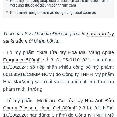
Phát hiện phương pháp điều trị sốc điện có ưu thế vượt trội so
với dùng thuốc để điều trị bệnh trầm cảm
Phát minh mới giúp vỡ máu đông bằng robot xoắn ốc
Theo báo Sức khỏe và Đời sống, hai lô
nước rửa tay
sát khuẩn
mới bị thu hồi là:
- Lô mỹ phẩm "
Sữa rửa tay Hoa Mai Vàng Apple
Fragrance 500ml
"; số lô: SH05-01101021; hạn dùng:
10/10/2024; số tiếp nhận Phiếu công bố mỹ phẩm:
001685/18/CBMP-HCM) do Công ty TNHH Mỹ phẩm
Hoa Mai Vàng sản xuất và chịu trách nhiệm đưa sản
phẩm ra thị trường.
- Lô mỹ phẩm "
Medicare Gel rửa tay Hoa Anh Đào
Cherry Blossom Hand Gel 300ml
" (số lô: 01; NSX:
10/10/2020; hạn dùng: 3 năm) do Công ty TNHH Mê