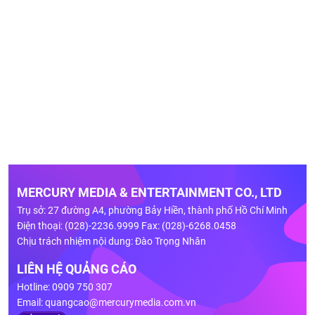
MERCURY MEDIA & ENTERTAINMENT CO., LTD
Trụ sở: 27 đường A4, phường Bảy Hiền, thành phố Hồ Chí Minh
Điện thoại: (028)-2236.9999 Fax: (028)-6268.0458
Chịu trách nhiệm nội dung: Đào Trọng Nhân
LIÊN HỆ QUẢNG CÁO
Hotline: 0909 750 307
Email:
quangcao@mercurymedia.com.vn