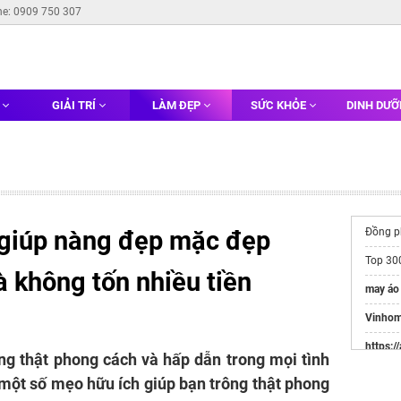
ne: 0909 750 307
G
GIẢI TRÍ
LÀM ĐẸP
SỨC KHỎE
DINH DƯ
 giúp nàng đẹp mặc đẹp
Đồng 
Top 3
à không tốn nhiều tiền
may áo
Vinhom
https:/
g thật phong cách và hấp dẫn trong mọi tình
Websit
một số mẹo hữu ích giúp bạn trông thật phong
Đầu Tư