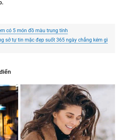
p.
Những
cấp tạ
xưởng 
em có 5 món đồ màu trung tính
Giày A
ng sở tự tin mặc đẹp suốt 365 ngày chẳng kém gì
Các m
nhân
Mua
Nư
điển