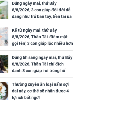
Đúng ngày mai, thứ Bảy
8/8/2026, 3 con giáp đổi đời dễ
dàng như trở bàn tay, tiền tài ùa
tới, ngồi không lộc cũng đến,
phú quý theo tới già
Kể từ ngày mai, thứ Bảy
8/8/2026, Thần Tài 'điểm mặt
gọi tên', 3 con giáp lộc nhiều hơn
sông, tài vận sáng như trăng
Rằm, chính thức hết khổ
Đúng 6h sáng ngày mai, thứ Bảy
8/8/2026, Thần Tài chỉ đích
danh 3 con giáp 'rơi trúng hố
vàng', tiền bạc ùa về nhà 'như lũ
cuốn', vươn mình thành đại gia
Thường xuyên ăn loại nấm sợi
trong phút chốc
dai này, cơ thể sẽ nhận được 4
lợi ích bất ngờ!