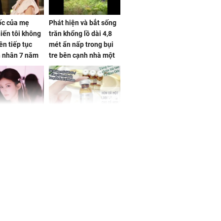
sốc của mẹ
Phát hiện và bắt sống
iến tôi không
trăn khổng lồ dài 4,8
ên tiếp tục
mét ẩn nấp trong bụi
n nhân 7 năm
tre bên cạnh nhà một
 không
cụ bà
 Tư muốn bứt
NÓNG: Bộ Y tế chưa
 vùng an toàn
cấp phép cho sản
phẩm làm đẹp từ tế
bào gốc người
uyên ăn loại