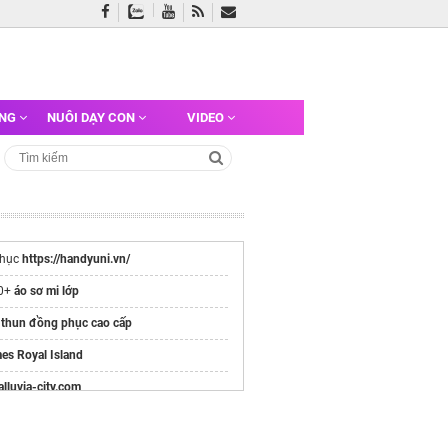
ỠNG
NUÔI DẠY CON
VIDEO
phục
https://handyuni.vn/
00+
áo sơ mi lớp
 thun đồng phục cao cấp
es Royal Island
/alluvia-city.com
e chính thức
Vinhomes Hải Vân Bay
Chủ