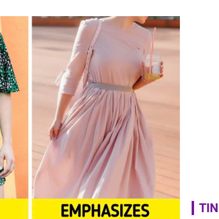
nấm sợi d
sẽ nhận 
bất ngờ!
TIN