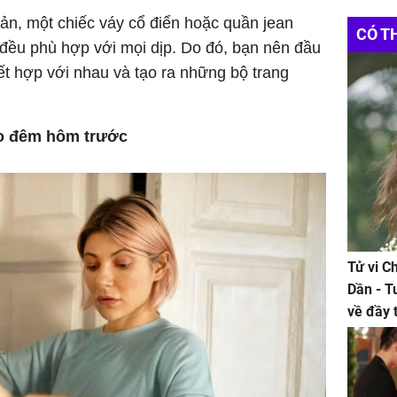
ản, một chiếc váy cổ điển hoặc quần jean
CÓ T
 đều phù hợp với mọi dịp. Do đó, bạn nên đầu
t hợp với nhau và tạo ra những bộ trang
ào đêm hôm trước
Tử vi C
Dần - T
về đầy 
tiền bạc