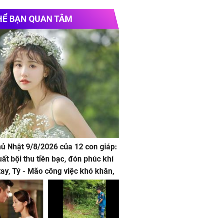
HỂ BẠN QUAN TÂM
hủ Nhật 9/8/2026 của 12 con giáp:
uất bội thu tiền bạc, đón phúc khí
tay, Tý - Mão công việc khó khăn,
 đội nón ra đi