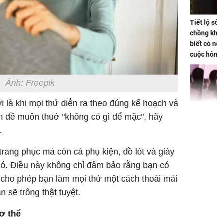
Tiết lộ 
chồng kh
biết có n
cuộc hô
nữa hay
Ảnh: Freepik
i là khi mọi thứ diễn ra theo đúng kế hoạch và
ấn đề muôn thuở "không có gì để mặc", hãy
Triệu Lộ
.
phá khỏi
rang phục mà còn cả phụ kiện, đồ lót và giày
nó. Điều này không chỉ đảm bảo rằng bạn có
 cho phép bạn làm mọi thứ một cách thoải mái
 sẽ trông thật tuyệt.
Thường x
ơ thể