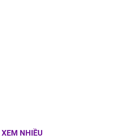
ai này, cơ thể
được 4 lợi ích
 XEM NHIỀU