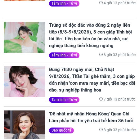
4 giờ 13 phút trước
Tâm linh - Tử vi
Trúng số độc đắc vào đúng 2 ngày liên
tiếp (8/8-9/8/2026), 3 con giáp 'lĩnh hội
tài lộc', tiền bạc kéo ùn ùn vào nhà, sự
nghiệp thăng tiến không ngừng
6 giờ 33 phút trước
Tâm linh - Tử vi
Đúng 7h30 ngày mai, Chủ Nhật
9/8/2026, Thần Tài ghé thăm, 3 con giáp
đón nhận 'cơn mưa may mắn', tiền bạc dồi
dào, sự nghiệp thăng hoa
7 giờ 13 phút trước
Tâm linh - Tử vi
'Đệ nhất mỹ nhân Hồng Kông' Quan Chi
Lâm phản hồi tin yêu trai trẻ kém 36 tuổi
8 giờ 33 phút trước
Sao quốc tế