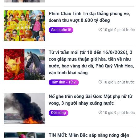
Phim Châu Tinh Trì đại thắng phòng vé,
doanh thu vượt 8.600 tỷ đồng
10 giờ 0 phút trước
Sao quốc tế
Tử vi tuần mới (từ 10 đến 16/8/2026), 3
con giáp mưa thuận gió hòa, tiền về như
nước, bạc vàng dư dả, Phú Quý Vinh Hoa,
vận trình khai sáng
10 giờ 3 phút trước
Tâm linh - Tử vi
Nổ ghe trên sông Sài Gòn: Một phụ nữ tử
vong, 3 người nhảy xuống nước
10 giờ 9 phút trước
Đời sống
TIN MỚI: Miền Bắc sắp nắng nóng diện