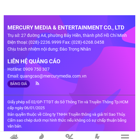
MERCURY MEDIA & ENTERTAINMENT CO., LTD
Trụ sở: 27 đường A4, phường Bảy Hiền, thành phố Hồ Chí Minh
Điện thoại: (028)-2236.9999 Fax: (028)-6268.0458
Chịu trách nhiệm nội dung: Đào Trọng Nhân
LIÊN HỆ QUẢNG CÁO
Hotline: 0909 750 307
Email:
quangcao@mercurymedia.com.vn
BẢNG GIÁ
Giấy phép số 02/GP-TTĐT do Sở Thông Tin và Truyền Thông Tp.HCM
cấp ngày 06/01/2025
Bản quyền thuộc về Công ty TNHH Truyền thông và giải trí Sao Thủy.
Cấm sao chép dưới mọi hình thức nếu không có sự chấp thuận bằng
văn bản.