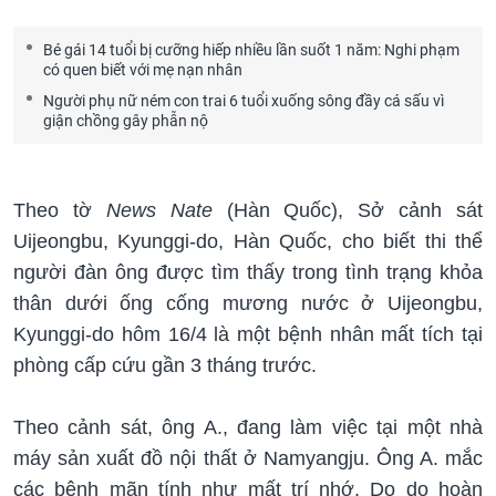
Bé gái 14 tuổi bị cưỡng hiếp nhiều lần suốt 1 năm: Nghi phạm
có quen biết với mẹ nạn nhân
Người phụ nữ ném con trai 6 tuổi xuống sông đầy cá sấu vì
giận chồng gây phẫn nộ
Theo tờ
News Nate
(Hàn Quốc), Sở cảnh sát
Uijeongbu, Kyunggi-do, Hàn Quốc, cho biết thi thể
người đàn ông được tìm thấy trong tình trạng khỏa
thân dưới ống cống mương nước ở Uijeongbu,
Kyunggi-do hôm 16/4 là một bệnh nhân mất tích tại
phòng cấp cứu gần 3 tháng trước.
Theo cảnh sát, ông A., đang làm việc tại một nhà
máy sản xuất đồ nội thất ở Namyangju. Ông A. mắc
các bệnh mãn tính như mất trí nhớ. Do do hoàn