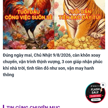
Đúng ngày mai, Chủ Nhật 9/8/2026, càn khôn xoay
chuyển, vận trình thịnh vượng, 3 con giáp nhận phúc
khí nhà trời, tình tiền đỏ như son, vận may hanh
thông
✕
TIN CÙNG CHUYÊN MỤC