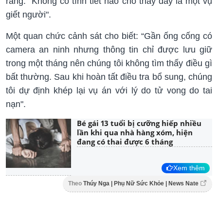
rằng: “Không có tình tiết nào cho thấy đây là một vụ
giết người".
Một quan chức cảnh sát cho biết: “Gần ống cống có
camera an ninh nhưng thông tin chỉ được lưu giữ
trong một tháng nên chúng tôi không tìm thấy điều gì
bất thường. Sau khi hoàn tất điều tra bổ sung, chúng
tôi dự định khép lại vụ án với lý do tử vong do tai
nạn".
Bé gái 13 tuổi bị cưỡng hiếp nhiều
lần khi qua nhà hàng xóm, hiện
đang có thai được 6 tháng
Xem thêm
Theo
Thúy Nga | Phụ Nữ Sức Khỏe | News Nate