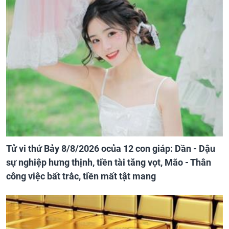
Tử vi thứ Bảy 8/8/2026 ocủa 12 con giáp: Dần - Dậu
sự nghiệp hưng thịnh, tiền tài tăng vọt, Mão - Thân
công việc bất trắc, tiền mất tật mang