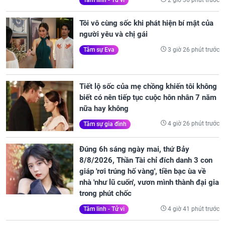
Tâm linh - Tử vi
Tôi vô cùng sốc khi phát hiện bí mật của
người yêu và chị gái
3 giờ 26 phút trước
Tâm sự Eva
Tiết lộ sốc của mẹ chồng khiến tôi không
biết có nên tiếp tục cuộc hôn nhân 7 năm
nữa hay không
4 giờ 26 phút trước
Tâm sự gia đình
Đúng 6h sáng ngày mai, thứ Bảy
8/8/2026, Thần Tài chỉ đích danh 3 con
giáp 'rơi trúng hố vàng', tiền bạc ùa về
nhà 'như lũ cuốn', vươn mình thành đại gia
trong phút chốc
4 giờ 41 phút trước
Tâm linh - Tử vi