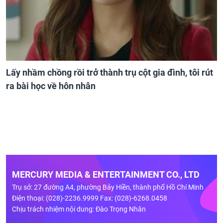
Lấy nhầm chồng rồi trở thành trụ cột gia đình, tôi rút
ra bài học về hôn nhân
MERCURY MEDIA & ENTERTAINMENT CO., LTD
Trụ sở: 27 đường A4, phường Bảy Hiền, thành phố Hồ Chí Minh
Điện thoại: (028)-2236.9999 Fax: (028)-6268.0458
Chịu trách nhiệm nội dung: Đào Trọng Nhân