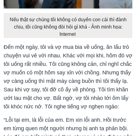
Nếu thật sự chúng tôi không có duyên con cái thì đành
chịu, tôi cũng không đòi hỏi gì khá - Ảnh minh họa:
Internet
Đến một ngày, tôi và vợ mua bia về uống, ăn lẩu trò
chuyện vui vẻ với nhau. Khác với mọi khi, hôm đó vợ
tôi uống rất nhiều. Tôi cũng không cản, chỉ nghĩ chắc
vợ muốn có một hôm say xỉn với chồng. Nhưng thấy
vợ càng uống thì mặt mày càng buồn thì tôi thấy lạ.
Sau khi vợ say, tôi đỡ cô ấy về phòng. Tôi tìm khăn
ướt lau mặt cho vợ. Bất ngờ, vợ tôi nhào tới ôm lấy
tôi khóc nức nở. Tôi nghe tiếng vợ nghẹn ngào:
“Lỗi tại em, là lỗi của em. Em xin lỗi anh. Hồi trước
em từng quen một người nhưng bị anh ta phản bội.