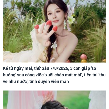
Kể từ ngày mai, thứ Sáu 7/8/2026, 3 con giáp 'số
hưởng' sau công việc 'xuôi chèo mát mái', tiền tài 'thu
về như nước', tình duyên viên mãn