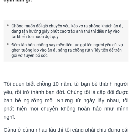
Chồng muốn đổi gió chuyện yêu, kéo vợ ra phòng khách ân ái,
đang tận hưởng giây phút cao trào anh thủ thỉ điều này vào
tai khiến tôi muốn đột quỵ
Đêm tân hôn, chồng say mềm liên tục gọi tên người yêu cũ, vợ
ghen tuông lao vào ân ái, sáng ra chồng rút ví lấy tiền để trên
gối với tuyên bố sốc
Tôi quen biết chồng 10 năm, từ bạn bè thành người
yêu, rồi trở thành bạn đời. Chúng tôi là cặp đôi được
bạn bè ngưỡng mộ. Nhưng từ ngày lấy nhau, tôi
phát hiện mọi chuyện không hoàn hảo như mình
nghĩ.
Càng ở cùng nhau lâu thì tôi càng phải chịu đựng cái