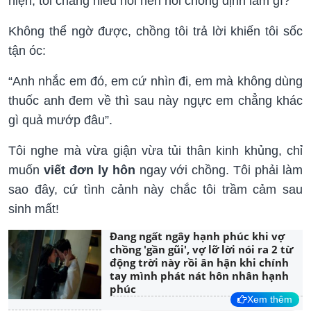
hiện, tôi chẳng hiểu nỗi nên hỏi chồng định làm gì?
Không thể ngờ được, chồng tôi trả lời khiến tôi sốc
tận óc:
“Anh nhắc em đó, em cứ nhìn đi, em mà không dùng
thuốc anh đem về thì sau này ngực em chẳng khác
gì quả mướp đâu”.
Tôi nghe mà vừa giận vừa tủi thân kinh khủng, chỉ
muốn
viết đơn ly hôn
ngay với chồng. Tôi phải làm
sao đây, cứ tình cảnh này chắc tôi trầm cảm sau
sinh mất!
Đang ngất ngây hạnh phúc khi vợ
chồng 'gần gũi', vợ lỡ lời nói ra 2 từ
động trời này rồi ân hận khi chính
tay mình phát nát hôn nhân hạnh
phúc
Xem thêm