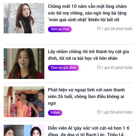
Chồng mất 10 năm vẫn một lòng chăm
sóc bố mẹ chồng, nào ngờ ông bà tặng
‘món quà sinh nhật’ khiến tôi bối rối
1 giờ 28 phút trước
Tâm sự Eva
Lấy nhầm chồng rồi trở thành trụ cột gia
đình, tôi rút ra bài học về hôn nhân
1 giờ 43 phút trước
Tâm sự gia đình
Phát hiện vợ ngoại tình với nam thanh
niên 26 tuổi, chồng làm điều không ai
ngờ
1 giờ 58 phút trước
Video
Diễn viên AI 'gây sốc' với cát-xê hơn 1 tỉ
đồng, đe dọa vị trí Bạch Lộc, Triệu Lệ