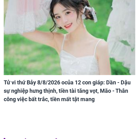
Tử vi thứ Bảy 8/8/2026 ocủa 12 con giáp: Dần - Dậu
sự nghiệp hưng thịnh, tiền tài tăng vọt, Mão - Thân
công việc bất trắc, tiền mất tật mang