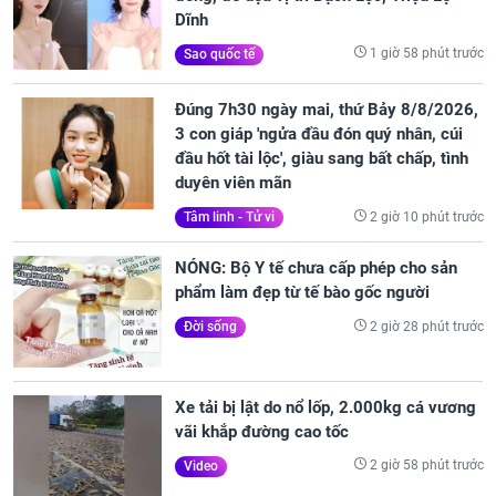
Dĩnh
1 giờ 58 phút trước
Sao quốc tế
Đúng 7h30 ngày mai, thứ Bảy 8/8/2026,
3 con giáp 'ngửa đầu đón quý nhân, cúi
đầu hốt tài lộc', giàu sang bất chấp, tình
duyên viên mãn
2 giờ 10 phút trước
Tâm linh - Tử vi
NÓNG: Bộ Y tế chưa cấp phép cho sản
phẩm làm đẹp từ tế bào gốc người
2 giờ 28 phút trước
Đời sống
Xe tải bị lật do nổ lốp, 2.000kg cá vương
vãi khắp đường cao tốc
2 giờ 58 phút trước
Video