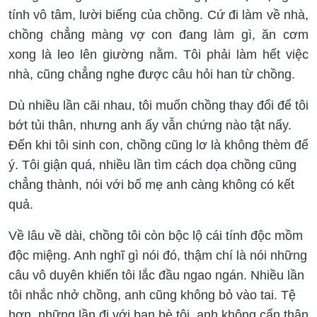
tính vô tâm, lười biếng của chồng. Cứ đi làm về nhà,
chồng chẳng màng vợ con đang làm gì, ăn cơm
xong là leo lên giường nằm. Tôi phải làm hết việc
nhà, cũng chẳng nghe được câu hỏi han từ chồng.
Dù nhiều lần cãi nhau, tôi muốn chồng thay đổi để tôi
bớt tủi thân, nhưng anh ấy vẫn chứng nào tật nấy.
Đến khi tôi sinh con, chồng cũng lơ là không thèm để
ý. Tôi giận quá, nhiều lần tìm cách dọa chồng cũng
chẳng thành, nói với bố mẹ anh càng không có kết
quả.
Về lâu về dài, chồng tôi còn bộc lộ cái tính độc mồm
độc miệng. Anh nghĩ gì nói đó, thậm chí là nói những
câu vô duyên khiến tôi lắc đầu ngao ngán. Nhiều lần
tôi nhắc nhở chồng, anh cũng không bỏ vào tai. Tệ
hơn, những lần đi với bạn bè tôi, anh không cẩn thận