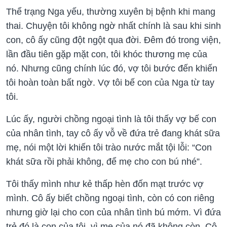
Thể trạng Nga yếu, thường xuyên bị bệnh khi mang
thai. Chuyện tôi không ngờ nhất chính là sau khi sinh
con, cô ấy cũng đột ngột qua đời. Đêm đó trong viện,
lần đầu tiên gặp mặt con, tôi khóc thương mẹ của
nó. Nhưng cũng chính lúc đó, vợ tôi bước đến khiến
tôi hoàn toàn bất ngờ. Vợ tôi bế con của Nga từ tay
tôi.
Lúc ấy, người chồng ngoại tình là tôi thấy vợ bế con
của nhân tình, tay cô ấy vỗ về đứa trẻ đang khát sữa
mẹ, nói một lời khiến tôi trào nước mắt tội lỗi: “Con
khát sữa rồi phải không, để mẹ cho con bú nhé”.
Tôi thấy mình như kẻ thấp hèn đốn mạt trước vợ
mình. Cô ấy biết chồng ngoại tình, còn có con riêng
nhưng giờ lại cho con của nhân tình bú mớm. Vì đứa
trẻ đó là con của tôi, vì mẹ của nó đã không còn. Cô