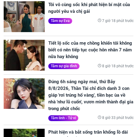
Tôi vô cùng sốc khi phát hiện bí mật của
người yêu và chị gái
7 giờ 18 phút trước
Tâm sự Eva
Tiết lộ sốc của mẹ chồng khiến tôi không
biết có nên tiếp tục cuộc hôn nhân 7 năm
nữa hay không
8 giờ 18 phút trước
Tâm sự gia đình
Đúng 6h sáng ngày mai, thứ Bảy
8/8/2026, Thần Tài chỉ đích danh 3 con
giáp 'rơi trúng hố vàng', tiền bạc ùa về
nhà 'như lũ cuốn', vươn mình thành đại gia
trong phút chốc
8 giờ 33 phút trước
Tâm linh - Tử vi
Phát hiện và bắt sống trăn khổng lồ dài