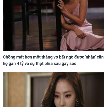
Chồng mất hơn một tháng vợ bất ngờ được 'nhận' căn
hộ gần 4 tỷ và sự thật phía sau gây sốc