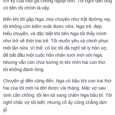
ích kỷ của một gã chồng ngoại tình. Tôi nghĩ đàn ông
có tiền rồi chính là vậy.
Đến khi tôi gặp Nga, mọi chuyện như trật đường ray,
tôi không còn kiểm soát được nữa. Nga trẻ, đẹp,
hiểu chuyện, và đặc biệt khi bên Nga tôi thấy mình
như trở về thời trai trẻ. Tôi muốn yêu và chinh phục
một lần nữa. Vì thế, có lúc tôi đã nghĩ sẽ ly hôn vợ,
để bắt đầu một cuộc hôn nhân tươi mới với Nga.
Nhưng vẫn còn chút lương tri khi nhìn hai con thơ,
tôi không đành lòng.
Chuyện gì đến cũng đến, Nga có bầu khi con trai thứ
hai của tôi mới ra đời được vài tháng. Mặc vợ sau
sinh cần chồng, tôi lén lút sang chăm Nga bầu bí. Tôi
nghĩ chắc vợ tôi biết, nhưng cô ấy cũng chẳng làm
gì.