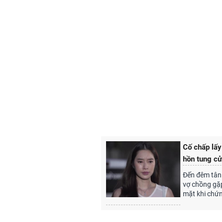
Cố chấp lấy
hồn tung cử
Đến đêm tân 
vợ chồng gặp
mặt khi chứn