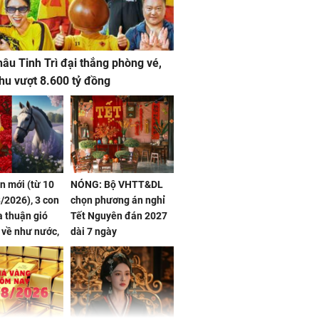
âu Tinh Trì đại thắng phòng vé,
hu vượt 8.600 tỷ đồng
ần mới (từ 10
NÓNG: Bộ VHTT&DL
/2026), 3 con
chọn phương án nghỉ
 thuận gió
Tết Nguyên đán 2027
n về như nước,
dài 7 ngày
 dư dả, Phú
 Hoa, vận
ai sáng