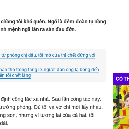
 chồng tôi khó quên. Ngỡ là đêm đoàn tụ nồng
định mệnh ngã lăn ra sàn đau đớn.
từ phòng chị dâu, tôi mở cửa thì chết đứng với
hẫn thờ trong tang lễ, người đàn ông lạ bỗng đến
iến tôi chết lặng
CÓ T
 định công tác xa nhà. Sau lần công tác này,
í trưởng phòng. Dù tôi và vợ chỉ mới lấy nhau,
ng son, nhưng vì tương lai của cả hai, tôi
dài.