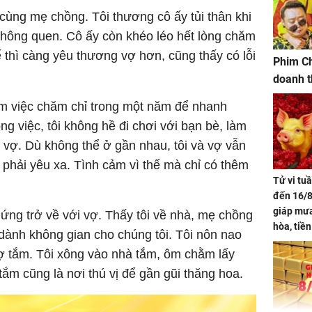
 cùng mẹ chồng. Tôi thương cô ấy tủi thân khi
không quen. Cô ấy còn khéo léo hết lòng chăm
 thì càng yêu thương vợ hơn, cũng thấy có lỗi
Phim Ch
doanh t
làm việc chăm chỉ trong một năm để nhanh
g việc, tôi không hề đi chơi với bạn bè, làm
o vợ. Dù không thể ở gần nhau, tôi và vợ vẫn
phải yêu xa. Tình cảm vì thế mà chỉ có thêm
Tử vi tu
đến 16/8
giáp mưa
ứng trở về với vợ. Thấy tôi về nhà, mẹ chồng
hòa, tiề
dành không gian cho chúng tôi. Tôi nôn nao
bạc vàng
ợ tắm. Tôi xông vào nhà tắm, ôm chằm lấy
Quý Vinh
ắm cũng là nơi thú vị để gần gũi thăng hoa.
trình kh