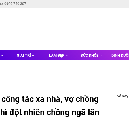
ne: 0909 750 307
G
GIẢI TRÍ
LÀM ĐẸP
SỨC KHỎE
DINH DƯ
 công tác xa nhà, vợ chồng
vé máy 
thì đột nhiên chồng ngã lăn