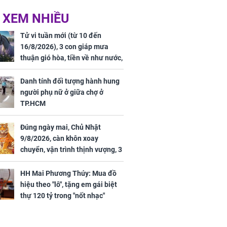
 hôm nay,
'Bách Hoa Sát' vừa kết
 XEM NHIỀU
/2026: Tăng
thúc, Mạnh Tử Nghĩa
44 triệu
đã vướng tranh luận
Tử vi tuần mới (từ 10 đến
ợng
16/8/2026), 3 con giáp mưa
thuận gió hòa, tiền về như nước,
bạc vàng dư dả, Phú Quý Vinh
Hoa, vận trình khai sáng
Danh tính đối tượng hành hung
người phụ nữ ở giữa chợ ở
TP.HCM
Đúng ngày mai, Chủ Nhật
ngày cuối
9/8/2026, càn khôn xoay
âm lịch, 3 con
chuyển, vận trình thịnh vượng, 3
ng phát Tài
con giáp nhận phúc khí nhà trời,
 Quý trăm bề,
tình tiền đỏ như son, vận may
h Phượng
HH Mai Phương Thúy: Mua đồ
hanh thông
m trọn cơ
hiệu theo "lô", tặng em gái biệt
sộ
thự 120 tỷ trong "nốt nhạc"