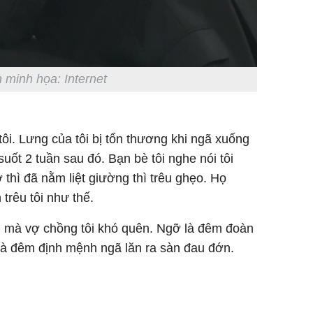
 minh họa: Internet
ôi. Lưng của tôi bị tổn thương khi ngã xuống
suốt 2 tuần sau đó. Bạn bè tôi nghe nói tôi
thì đã nằm liệt giường thì trêu ghẹo. Họ
trêu tôi như thế.
m mà vợ chồng tôi khó quên. Ngỡ là đêm đoàn
 là đêm định mệnh ngã lăn ra sàn đau đớn.