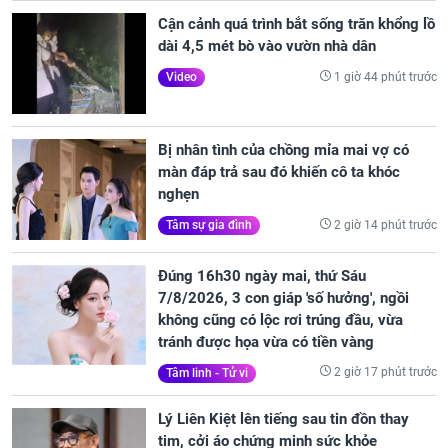
Cận cảnh quá trình bắt sống trăn khổng lồ
dài 4,5 mét bò vào vườn nhà dân
1 giờ 44 phút trước
Video
Bị nhân tình của chồng mỉa mai vợ có
màn đáp trả sau đó khiến cô ta khóc
nghẹn
2 giờ 14 phút trước
Tâm sự gia đình
Đúng 16h30 ngày mai, thứ Sáu
7/8/2026, 3 con giáp 'số hưởng', ngồi
không cũng có lộc rơi trúng đầu, vừa
tránh được họa vừa có tiền vàng
2 giờ 17 phút trước
Tâm linh - Tử vi
Lý Liên Kiệt lên tiếng sau tin đồn thay
tim, cởi áo chứng minh sức khỏe