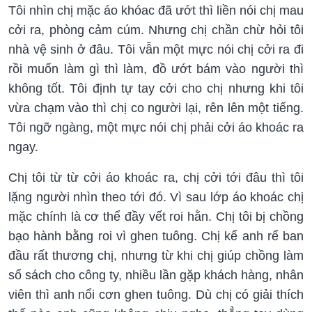
Tôi nhìn chị mặc áo khóac đã ướt thì liền nói chị mau
cởi ra, phòng cảm cúm. Nhưng chị chần chừ hỏi tôi
nhà vệ sinh ở đâu. Tôi vẫn một mực nói chị cởi ra đi
rồi muốn làm gì thì làm, đồ ướt bám vào người thì
không tốt. Tôi định tự tay cởi cho chị nhưng khi tôi
vừa chạm vào thì chị co người lại, rên lên một tiếng.
Tôi ngỡ ngàng, một mực nói chị phải cởi áo khoác ra
ngay.
Chị tôi từ từ cởi áo khoác ra, chị cởi tới đâu thì tôi
lặng người nhìn theo tới đó. Vì sau lớp áo khoác chị
mặc chính là cơ thể đầy vết roi hằn. Chị tôi bị chồng
bạo hành bằng roi vì ghen tuông. Chị kể anh rể ban
đầu rất thương chị, nhưng từ khi chị giúp chồng làm
sổ sách cho công ty, nhiều lần gặp khách hàng, nhân
viên thì anh nổi cơn ghen tuông. Dù chị có giải thích