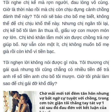
Tôi nghe chị kể mà rợn người, đau lòng vô cùng.
Giờ là thời nào rồi mà chị còn chịu đựng cảnh chồng
đánh thế này? Tôi nói sẽ báo cho bố mẹ biết, không
thể để chị chịu khổ thế này. Nhưng chị ngăn tôi lại,
chị kể bố tôi làm ăn thua lỗ, giấu vợ con mượn món
nợ lớn. Chị khó khăn lắm mới xin được chồng trả nợ
giúp bố. Nợ vẫn còn một ít, chị không muốn bố mẹ
già rồi còn khổ vì tiền bạc.
Tôi nghẹn lời không nói được gì nữa. Tôi thương chị
gái quá nhưng tôi cũng chẳng có nhiều tiền để trả
anh rể số tiền anh cho bố tôi mượn. Giờ tôi phải làm
sao để chị gái đỡ khổ đây?
Chờ mãi mới tới đêm tân hôn nhưng
vợ bất ngờ cự tuyệt với chồng, trong
cơn tức giận tôi thẳng tay tát vợ 1
cái sau đó đau đớn với kết luận của