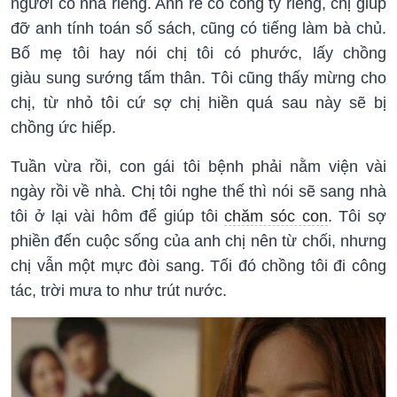
người có nhà riêng. Anh rể có công ty riêng, chị giúp
đỡ anh tính toán số sách, cũng có tiếng làm bà chủ.
Bố mẹ tôi hay nói chị tôi có phước, lấy chồng
giàu sung sướng tấm thân. Tôi cũng thấy mừng cho
chị, từ nhỏ tôi cứ sợ chị hiền quá sau này sẽ bị
chồng ức hiếp.
Tuần vừa rồi, con gái tôi bệnh phải nằm viện vài
ngày rồi về nhà. Chị tôi nghe thế thì nói sẽ sang nhà
tôi ở lại vài hôm để giúp tôi
chăm sóc con
. Tôi sợ
phiền đến cuộc sống của anh chị nên từ chối, nhưng
chị vẫn một mực đòi sang. Tối đó chồng tôi đi công
tác, trời mưa to như trút nước.