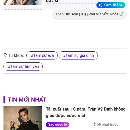
bác sĩ
Xem thêm
Theo
Dư Hoài (TH) | Phụ Nữ Sức Khỏe
Từ khóa:
tâm sự eva
tâm sự gia đình
tâm sự tình yêu
TIN MỚI NHẤT
Tái xuất sau 10 năm, Trần Vỹ Đình không
giấu được nước mắt
59 phút trước
Sao quốc tế