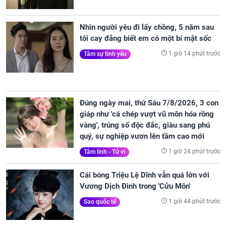
Nhìn người yêu đi lấy chồng, 5 năm sau
tôi cay đắng biết em có một bí mật sốc
1 giờ 14 phút trước
Tâm sự tình yêu
Đúng ngày mai, thứ Sáu 7/8/2026, 3 con
giáp như 'cá chép vượt vũ môn hóa rồng
vàng', trúng số độc đắc, giàu sang phú
quý, sự nghiệp vươn lên tầm cao mới
1 giờ 24 phút trước
Tâm linh - Tử vi
Cái bóng Triệu Lệ Dĩnh vẫn quá lớn với
Vương Dịch Đình trong 'Cửu Môn'
1 giờ 44 phút trước
Sao quốc tế