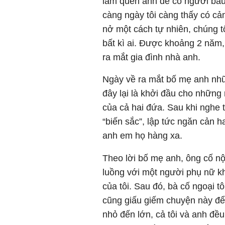
làm quen anh để có người bầu
càng ngày tôi càng thấy có cả
nở một cách tự nhiên, chúng t
bất kì ai. Được khoảng 2 năm,
ra mắt gia đình nhà anh.
Ngày về ra mắt bố mẹ anh nhữ
đây lại là khởi đầu cho những
của cả hai đứa. Sau khi nghe t
“biến sắc”, lập tức ngăn cản ha
anh em họ hàng xa.
Theo lời bố mẹ anh, ông cố nộ
luồng với một người phụ nữ kh
của tôi. Sau đó, bà cố ngoại t
cũng giấu giếm chuyện này để 
nhỏ đến lớn, cả tôi và anh đều