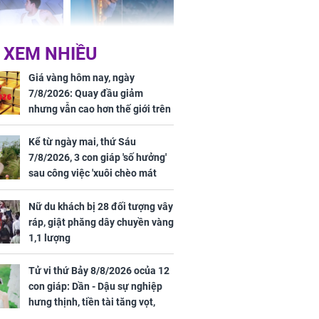
 XEM NHIỀU
n vợ giấu
Ngư dân mất tích đã
ừng có chồng,
được tìm thấy còn
Giá vàng hôm nay, ngày
ly hôn nhưng
sống sau 26 ngày lênh
7/8/2026: Quay đầu giảm
khi nghe mẹ
đênh trên biển Thái
nhưng vẫn cao hơn thế giới trên
g câu này
Bình Dương
7 triệu đồng
Kể từ ngày mai, thứ Sáu
7/8/2026, 3 con giáp 'số hưởng'
sau công việc 'xuôi chèo mát
iệt lên tiếng
mái', tiền tài 'thu về như nước',
ồn thay tim,
tình duyên viên mãn
Nữ du khách bị 28 đối tượng vây
hứng minh sức
ráp, giật phăng dây chuyền vàng
1,1 lượng
Tử vi thứ Bảy 8/8/2026 ocủa 12
con giáp: Dần - Dậu sự nghiệp
hưng thịnh, tiền tài tăng vọt,
Mão - Thân công việc bất trắc,