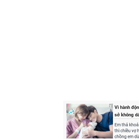
Vì hành độn
sở không d
Em thả khoản
thì chiều vợ 
chồng em dù