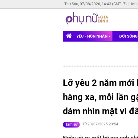
Thứ Sáu, 07/08/2026, 14:43 (GMT+7)
Hotl
YÊU - HÔN NHÂN
ĐỜI SỐN
Lỡ yêu 2 năm mới b
hàng xa, mỗi lần g
dám nhìn mặt vì đã
23/07/2025 23:54
Tâm sự
Ngày về ra mắt bố mẹ anh nhữ