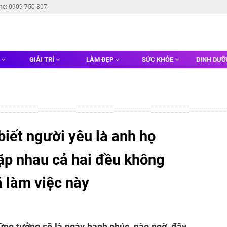
ine: 0909 750 307
G
GIẢI TRÍ
LÀM ĐẸP
SỨC KHỎE
DINH DƯ
iết người yêu là anh họ
ặp nhau cả hai đều không
 làm việc này
ng tưởng sẽ là ngày hạnh phúc, nào ngờ, đây