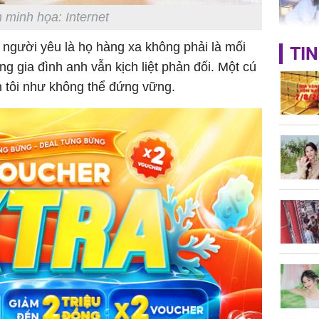
 minh họa: Internet
à người yêu là họ hàng xa không phải là mối
TIN
Phát hiệ
g gia đình anh vẫn kịch liệt phản đối. Một cú
chuyện t
ến tôi như không thể đứng vững.
tôi đòi 
sững sờ 
tôi buôn
Lý Liên K
sau tin đ
cởi áo c
khỏe