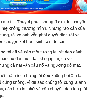
ố mẹ tôi. Thuyết phục không được, tôi chuyển
 bố mẹ không thương mình. Nhưng rào cản của
cùng, tôi và anh vẫn phải quyết định rời xa
ến chuyện kết hôn, sinh con đẻ cái.
ng tôi đã vẽ nên một tương lai rất đẹp dành
ãi cho đến hiện tại, khi gặp lại, dù vết
nhưng cả hai vẫn xấu hổ và ngượng đỏ mặt.
hỏi thăm tôi, nhưng tôi đều không hồi âm lại.
ó đúng không, vì dù sao chúng tôi cũng là anh
, còn hơn lại nhớ về câu chuyện đau lòng tôi
qua.