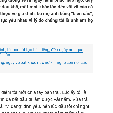
y đau khổ, mệt mỏi, khóc lóc đến vật vã của cả
 thiệu về gia đình, bố mẹ anh bỗng “biến sắc”,
 tục yêu nhau vì lý do chúng tôi là anh em họ
nh, tôi bòn rút tạo tiền riêng, đến ngày anh qua
ối hận
ng, ngày về bật khóc nức nở khi nghe con nói câu
iểm tôi mới chia tay bạn trai. Lúc ấy tôi là
anh đã bắt đầu đi làm được vài năm. Vừa trải
 “vị đắng” tình yêu, nên lúc đầu tôi chỉ nghĩ