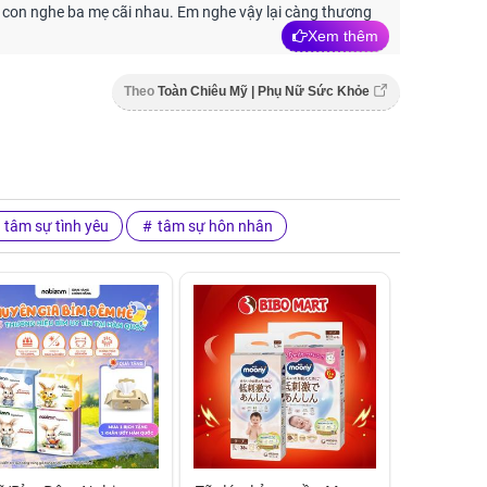
con nghe ba mẹ cãi nhau. Em nghe vậy lại càng thương
Xem thêm
Theo
Toàn Chiêu Mỹ | Phụ Nữ Sức Khỏe
tâm sự tình yêu
tâm sự hôn nhân