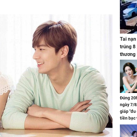
Tai nạn
trúng 8
thương
Đúng 20h
ngày 7/8
giáp "đu
tiền bạc 
đón lộc 
tiền viê