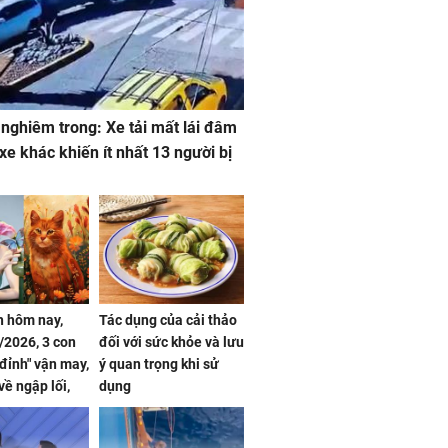
 nghiêm trong: Xe tải mất lái đâm
 xe khác khiến ít nhất 13 người bị
 hôm nay,
Tác dụng của cải thảo
/2026, 3 con
đối với sức khỏe và lưu
 đỉnh" vận may,
ý quan trọng khi sử
về ngập lối,
dụng
ấm no, tình
n mãn