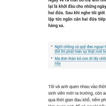
lại là khởi đầu cho những ngà
hai đứa. Sau khi nghe tôi giới
lập tức ngăn cản hai đứa tiếp
hàng xa.
Nghĩ chồng có quỹ đen ngoại tì
đời thì phát hiện sự thật mới h
Mẹ đơn thân bỏ con đi lấy chồ
này
Tôi và anh quen nhau vào thời đ
sinh viên mới ra trường, còn 
qua thời gian đau khổ, nếm phải