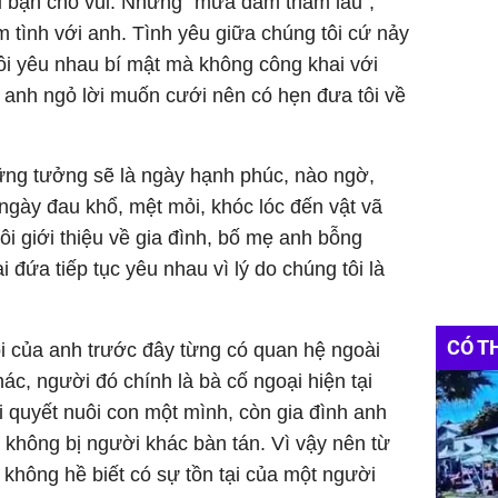
 bạn cho vui. Nhưng “mưa dầm thấm lâu”,
m tình với anh. Tình yêu giữa chúng tôi cứ nảy
ôi yêu nhau bí mật mà không công khai với
 anh ngỏ lời muốn cưới nên có hẹn đưa tôi về
ng tưởng sẽ là ngày hạnh phúc, nào ngờ,
 ngày đau khổ, mệt mỏi, khóc lóc đến vật vã
ôi giới thiệu về gia đình, bố mẹ anh bỗng
i đứa tiếp tục yêu nhau vì lý do chúng tôi là
CÓ T
i của anh trước đây từng có quan hệ ngoài
ác, người đó chính là bà cố ngoại hiện tại
ôi quyết nuôi con một mình, còn gia đình anh
không bị người khác bàn tán. Vì vậy nên từ
 không hề biết có sự tồn tại của một người