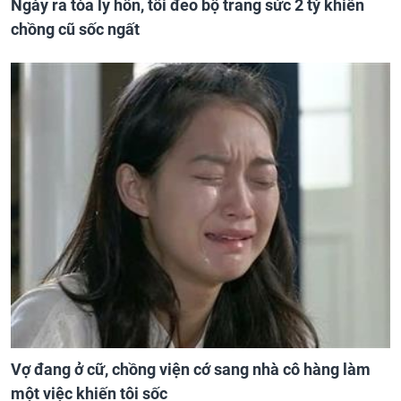
Ngày ra tòa ly hôn, tôi đeo bộ trang sức 2 tỷ khiến
chồng cũ sốc ngất
Vợ đang ở cữ, chồng viện cớ sang nhà cô hàng làm
một việc khiến tôi sốc