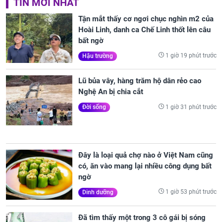
TIN MỚI NHẤT
Tận mắt thấy cơ ngơi chục nghìn m2 của
Hoài Linh, danh ca Chế Linh thốt lên câu
bất ngờ
1 giờ 19 phút trước
Hậu trường
Lũ bủa vây, hàng trăm hộ dân rẻo cao
Nghệ An bị chia cắt
1 giờ 31 phút trước
Đời sống
Đây là loại quả chợ nào ở Việt Nam cũng
có, ăn vào mang lại nhiều công dụng bất
ngờ
1 giờ 53 phút trước
Dinh dưỡng
Đã tìm thấy một trong 3 cô gái bị sóng