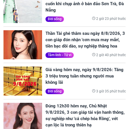
cuốn khi chụp ảnh ở bán đảo Sơn Trà, Đà
Nẵng
2 giờ 23 phút trước
Đời sống
Thần Tài ghé thăm sau ngày 8/8/2026, 3
con giáp đón nhận 'cơn mưa may mắn',
tiền bạc dồi dào, sự nghiệp thăng hoa
2 giờ 40 phút trước
Tâm linh - Tử vi
Giá vàng hôm nay, ngày 9/8/2026: Tăng
3 triệu trong tuần nhưng người mua
không lãi
3 giờ 35 phút trước
Đời sống
Đúng 12h30 hôm nay, Chủ Nhật
9/8/2026, 3 con giáp tài vận hanh thông,
sự nghiệp như 'cá chép hóa Rồng', vét
cạn lộc lá trong thiên hạ