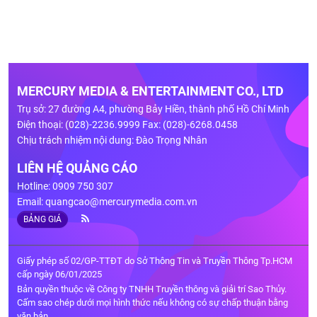
MERCURY MEDIA & ENTERTAINMENT CO., LTD
Trụ sở: 27 đường A4, phường Bảy Hiền, thành phố Hồ Chí Minh
Điện thoại: (028)-2236.9999 Fax: (028)-6268.0458
Chịu trách nhiệm nội dung: Đào Trọng Nhân
LIÊN HỆ QUẢNG CÁO
Hotline: 0909 750 307
Email:
quangcao@mercurymedia.com.vn
BẢNG GIÁ
Giấy phép số 02/GP-TTĐT do Sở Thông Tin và Truyền Thông Tp.HCM
cấp ngày 06/01/2025
Bản quyền thuộc về Công ty TNHH Truyền thông và giải trí Sao Thủy.
Cấm sao chép dưới mọi hình thức nếu không có sự chấp thuận bằng
văn bản.