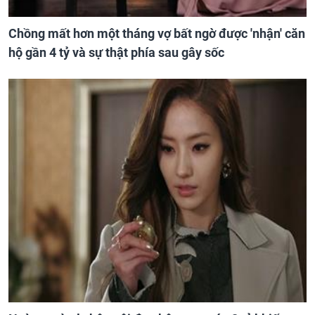
Chồng mất hơn một tháng vợ bất ngờ được 'nhận' căn
hộ gần 4 tỷ và sự thật phía sau gây sốc