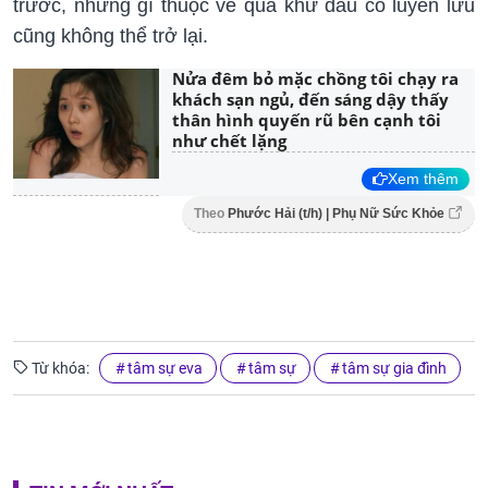
trước, những gì thuộc về quá khứ dẫu có luyến lưu
cũng không thể trở lại.
Nửa đêm bỏ mặc chồng tôi chạy ra
khách sạn ngủ, đến sáng dậy thấy
thân hình quyến rũ bên cạnh tôi
như chết lặng
Xem thêm
Theo
Phước Hải (t/h) | Phụ Nữ Sức Khỏe
Từ khóa:
tâm sự eva
tâm sự
tâm sự gia đình