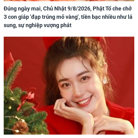
Đúng ngày mai, Chủ Nhật 9/8/2026, Phật Tổ che chở
3 con giáp 'đạp trúng mỏ vàng', tiền bạc nhiều như lá
sung, sự nghiệp vượng phát