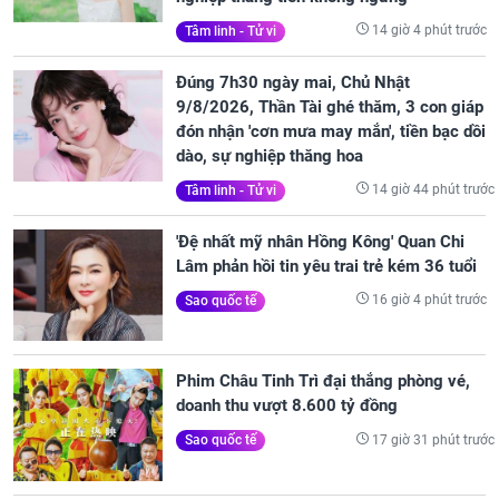
14 giờ 4 phút trước
Tâm linh - Tử vi
Đúng 7h30 ngày mai, Chủ Nhật
9/8/2026, Thần Tài ghé thăm, 3 con giáp
đón nhận 'cơn mưa may mắn', tiền bạc dồi
dào, sự nghiệp thăng hoa
14 giờ 44 phút trước
Tâm linh - Tử vi
'Đệ nhất mỹ nhân Hồng Kông' Quan Chi
Lâm phản hồi tin yêu trai trẻ kém 36 tuổi
16 giờ 4 phút trước
Sao quốc tế
Phim Châu Tinh Trì đại thắng phòng vé,
doanh thu vượt 8.600 tỷ đồng
17 giờ 31 phút trước
Sao quốc tế