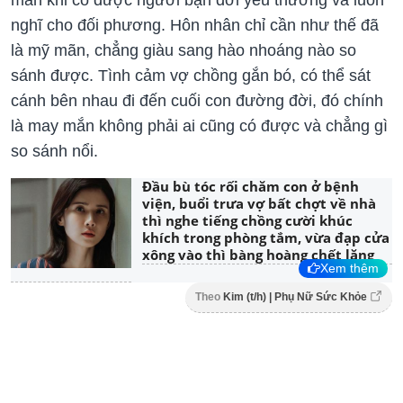
nghĩ cho đối phương. Hôn nhân chỉ cần như thế đã
là mỹ mãn, chẳng giàu sang hào nhoáng nào so
sánh được. Tình cảm vợ chồng gắn bó, có thể sát
cánh bên nhau đi đến cuối con đường đời, đó chính
là may mắn không phải ai cũng có được và chẳng gì
so sánh nổi.
Đầu bù tóc rối chăm con ở bệnh
viện, buổi trưa vợ bất chợt về nhà
thì nghe tiếng chồng cười khúc
khích trong phòng tắm, vừa đạp cửa
xông vào thì bàng hoàng chết lặng
Xem thêm
Theo
Kim (t/h) | Phụ Nữ Sức Khỏe