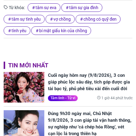
Từ khóa:
tâm sự eva
tâm sự gia đình
tâm sự tình yêu
vợ chồng
chồng có quỹ đen
tình yêu
bí mật giấu kín của chồng
TIN MỚI NHẤT
Cuối ngày hôm nay (9/8/2026), 3 con
giáp phúc lộc sâu dày, tích góp được gia
tài bạc tỷ, phủ phê tiêu xài đến cuối đời
1 giờ 44 phút trước
Tâm linh - Tử vi
Đúng 9h30 ngày mai, Chủ Nhật
9/8/2026, 3 con giáp tài vận hanh thông,
sự nghiệp như 'cá chép hóa Rồng', vét
cạn lộc lá trong thiên hạ