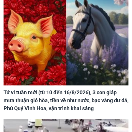
Tử vi tuần mới (từ 10 đến 16/8/2026), 3 con giáp
mưa thuận gió hòa, tiền về như nước, bạc vàng dư dả,
Phú Quý Vinh Hoa, vận trình khai sáng