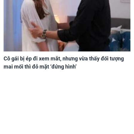
Cô gái bị ép đi xem mắt, nhưng vừa thấy đối tượng
mai mối thì đỏ mặt ‘đứng hình’