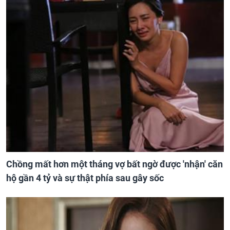
Chồng mất hơn một tháng vợ bất ngờ được 'nhận' căn
hộ gần 4 tỷ và sự thật phía sau gây sốc