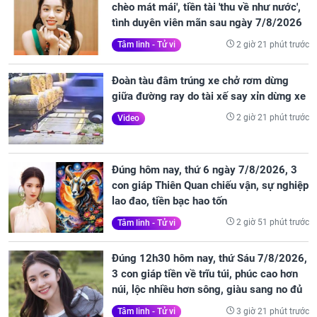
chèo mát mái', tiền tài 'thu về như nước',
tình duyên viên mãn sau ngày 7/8/2026
2 giờ 21 phút trước
Tâm linh - Tử vi
Đoàn tàu đâm trúng xe chở rơm dừng
giữa đường ray do tài xế say xỉn dừng xe
2 giờ 21 phút trước
Video
Đúng hôm nay, thứ 6 ngày 7/8/2026, 3
con giáp Thiên Quan chiếu vận, sự nghiệp
lao đao, tiền bạc hao tốn
2 giờ 51 phút trước
Tâm linh - Tử vi
Đúng 12h30 hôm nay, thứ Sáu 7/8/2026,
3 con giáp tiền về trĩu túi, phúc cao hơn
núi, lộc nhiều hơn sông, giàu sang no đủ
3 giờ 21 phút trước
Tâm linh - Tử vi