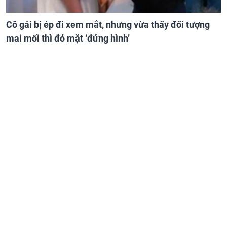
Cô gái bị ép đi xem mắt, nhưng vừa thấy đối tượng
mai mối thì đỏ mặt ‘đứng hình’