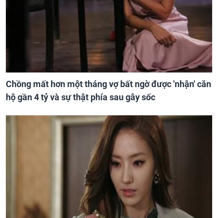
Chồng mất hơn một tháng vợ bất ngờ được 'nhận' căn
hộ gần 4 tỷ và sự thật phía sau gây sốc