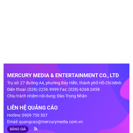
MERCURY MEDIA & ENTERTAINMENT CO., LTD
Trụ sở: 27 đường A4, phường Bảy Hiền, thành phố Hồ Chí Minh
Điện thoại: (028)-2236.9999 Fax: (028)-6268.0458
Chịu trách nhiệm nội dung: Đào Trọng Nhân
LIÊN HỆ QUẢNG CÁO
Hotline: 0909 750 307
Email:
quangcao@mercurymedia.com.vn
BẢNG GIÁ