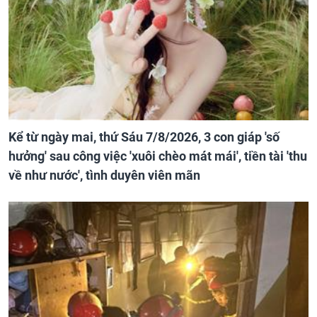
Kể từ ngày mai, thứ Sáu 7/8/2026, 3 con giáp 'số
hưởng' sau công việc 'xuôi chèo mát mái', tiền tài 'thu
về như nước', tình duyên viên mãn