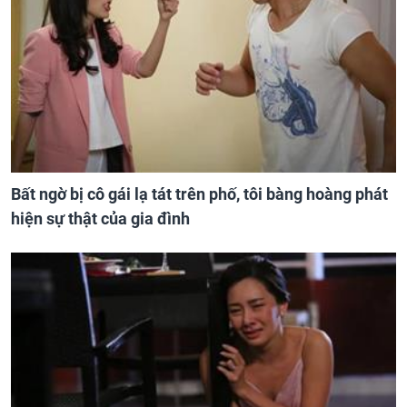
Bất ngờ bị cô gái lạ tát trên phố, tôi bàng hoàng phát
hiện sự thật của gia đình