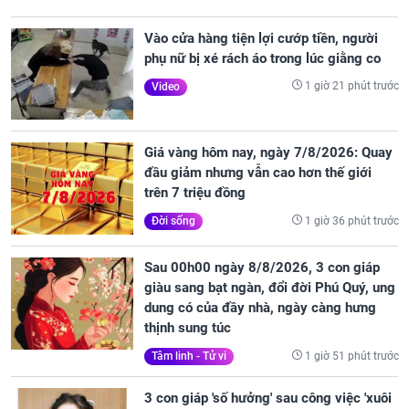
Vào cửa hàng tiện lợi cướp tiền, người
phụ nữ bị xé rách áo trong lúc giằng co
1 giờ 21 phút trước
Video
Giá vàng hôm nay, ngày 7/8/2026: Quay
đầu giảm nhưng vẫn cao hơn thế giới
trên 7 triệu đồng
1 giờ 36 phút trước
Đời sống
Sau 00h00 ngày 8/8/2026, 3 con giáp
giàu sang bạt ngàn, đổi đời Phú Quý, ung
dung có của đầy nhà, ngày càng hưng
thịnh sung túc
1 giờ 51 phút trước
Tâm linh - Tử vi
3 con giáp 'số hưởng' sau công việc 'xuôi