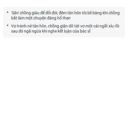
'Săn' chồng giàu để đổi đời, đêm tân hôn tôi bẽ bàng khi chồng
bắt làm một chuyện đáng hổ thẹn
Vợ tránh né tân hôn, chồng giận dữ tát vợ một cái ngất xỉu rồi
sau đó ngã ngửa khi nghe kết luận của bác sĩ