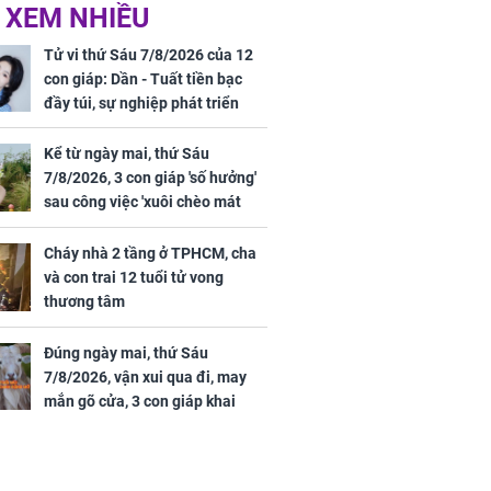
ức khỏe và
Cháy nhà 2 tầng ở
 XEM NHIỀU
 dụng đúng
TPHCM, cha và con
 hạt bình dân
trai 12 tuổi tử vong
Tử vi thứ Sáu 7/8/2026 của 12
thương tâm
con giáp: Dần - Tuất tiền bạc
đầy túi, sự nghiệp phát triển
hưng thịnh, Mão - Thân tài lộc
ảm đạm, mọi sự khó thành công
Kể từ ngày mai, thứ Sáu
mỹ mãn
7/8/2026, 3 con giáp 'số hưởng'
ng nam diễn
sau công việc 'xuôi chèo mát
 ngữ gây phản
mái', tiền tài 'thu về như nước',
c khi than
tình duyên viên mãn
Cháy nhà 2 tầng ở TPHCM, cha
và con trai 12 tuổi tử vong
thương tâm
Đúng ngày mai, thứ Sáu
7/8/2026, vận xui qua đi, may
mắn gõ cửa, 3 con giáp khai
thông vận mệnh, tiền nhiều vô
kể, phước lộc đầy nhà, trúng số
độc đắc