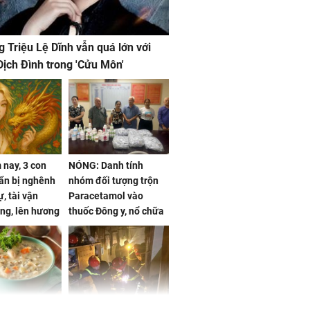
g Triệu Lệ Dĩnh vẫn quá lớn với
ịch Đình trong 'Cửu Môn'
nay, 3 con
NÓNG: Danh tính
ẩn bị nghênh
nhóm đối tượng trộn
, tài vận
Paracetamol vào
ng, lên hương
thuốc Đông y, nổ chữa
g hóa Phượng,
bách bệnh
 may mắn về