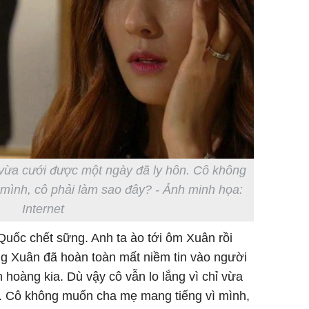
 vừa cưới được một ngày đã ly hôn. Cô không
mình, cô phải làm sao đây? - Ảnh minh họa:
Internet
Quốc chết sững. Anh ta ào tới ôm Xuân rồi
ng Xuân đã hoàn toàn mất niềm tin vào người
 hoàng kia. Dù vậy cô vẫn lo lắng vì chỉ vừa
. Cô không muốn cha mẹ mang tiếng vì mình,