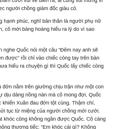
Đám cưới vui vẻ diễn ra, ai cũng vui mừng vì
ợc người chồng giám đốc giàu có.
 hạnh phúc, nghĩ bản thân là người phụ nữ
 cô mới bàng hoàng hiểu ra lý do vì sao
uân nghe Quốc nói một câu “Đêm nay anh sẽ
 được” rồi chỉ vào chiếc còng tay trên bàn
a hiểu ra chuyện gì thì Quốc lấy chiếc còng
 đớn nằm trên giường chịu trận như một con
sự dịu dàng nồng nàn mà cô mong đợi, Quốc
 khiến Xuân đau đớn tột cùng. Thậm chí,
ửi tục từ miệng của người chồng mới cưới.
bật khóc cũng không ngăn được Quốc. Cô càng
hông thương tiếc: “Em khóc cái gì? Không