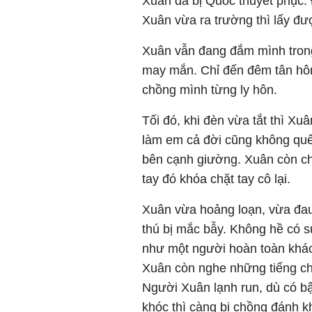
Xuân đã bị Quốc thuyết phục. 
Xuân vừa ra trường thì lấy đư
Xuân vẫn đang đắm mình trong
may mắn. Chỉ đến đêm tân hôn,
chồng mình từng ly hôn.
Tối đó, khi đèn vừa tắt thì X
làm em cả đời cũng không quên
bên cạnh giường. Xuân còn chư
tay đó khóa chặt tay cô lại.
Xuân vừa hoảng loạn, vừa đau
thú bị mắc bẫy. Không hề có 
như một người hoàn toàn khác
Xuân còn nghe những tiếng ch
Người Xuân lạnh run, dù có 
khóc thì càng bị chồng đánh k