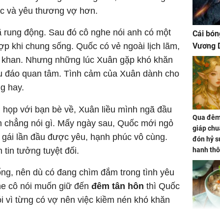
ạc và yêu thương vợ hơn.
 rung động. Sau đó cô nghe nói anh có một
Cái bón
hợp khi chung sống. Quốc có vẻ ngoài lịch lãm,
Vương D
hô khan. Nhưng những lúc Xuân gặp khó khăn
chu đáo quan tâm. Tình cảm của Xuân dành cho
g hay.
ội họp với bạn bè về, Xuân liều mình ngã đầu
Qua đêm 
n chẳng nói gì. Mấy ngày sau, Quốc mới ngỏ
giáp chu
ô gái lần đầu được yêu, hạnh phúc vô cùng.
đón hỷ sự
 tin tưởng tuyệt đối.
hanh thô
hóa Rồn
ống, nên dù có đang chìm đắm trong tình yêu
gom hết
nhà
ghe cô nói muốn giữ đến
đêm tân hôn
thì Quốc
i vì từng có vợ nên việc kiềm nén khó khăn