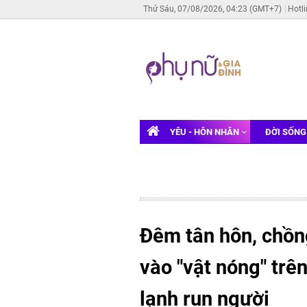
Thứ Sáu, 07/08/2026, 04:23 (GMT+7)
Hotl
YÊU - HÔN NHÂN
ĐỜI SỐN
Đêm tân hôn, chồng
vào "vật nóng" trê
lạnh run người