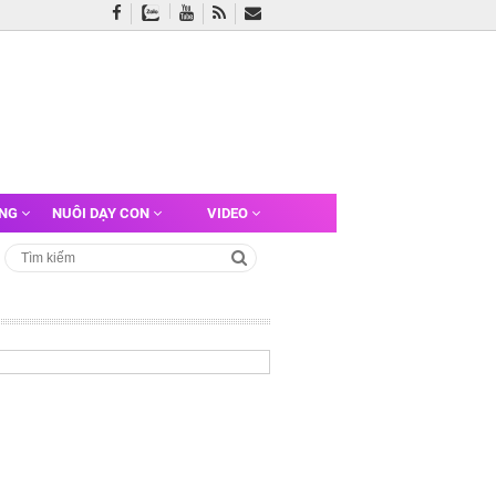
ỠNG
NUÔI DẠY CON
VIDEO