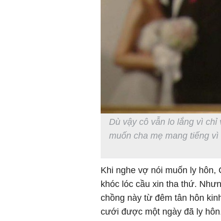
Dù vậy cô vẫn lo lắng vì chỉ
muốn cha mẹ mang tiếng vì 
Khi nghe vợ nói muốn ly hôn, 
khóc lóc cầu xin tha thứ. Như
chồng này từ đêm tân hôn kinh
cưới được một ngày đã ly hôn