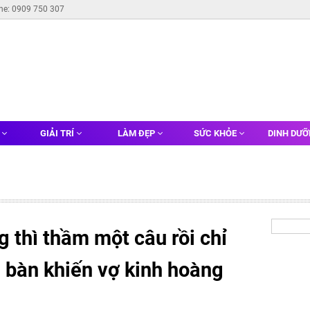
ine: 0909 750 307
G
GIẢI TRÍ
LÀM ĐẸP
SỨC KHỎE
DINH DƯ
 thì thầm một câu rồi chỉ
n bàn khiến vợ kinh hoàng