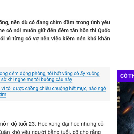
hống, nên dù có đang chìm đắm trong tình yêu
ghe cô nói muốn giữ đến đêm tân hôn thì Quốc
ói vì từng có vợ nên việc kiềm nén khó khăn
rong đêm động phòng, tôi hất văng cô ấy xuống
CÓ T
 sờ khi nghe mẹ tôi buông câu này
ỵ vì tôi được chồng chiều chuộng hết mực, nào ngờ
tim
 mởn độ tuổi 23. Học xong đại học nhưng cô
Xuân khó yêu người bằng tuổi, cô cho rằng