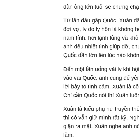
đàn ông lớn tuổi sẽ chững ch
Từ lần đầu gặp Quốc, Xuân đã
đời vợ, lý do ly hôn là không 
nam tính, hơi lạnh lùng và k
anh đều nhiệt tình giúp đỡ, 
Quốc dần lớn lên lúc nào khôn
Đến một lần uống vài ly khi h
vào vai Quốc, anh cũng để yê
lời bày tỏ tình cảm. Xuân là c
Chỉ cần Quốc nói thì Xuân luôn
Xuân là kiểu phụ nữ truyền th
thì cô vẫn giữ mình rất kỹ. N
giận ra mặt. Xuân nghe anh nó
lắm.