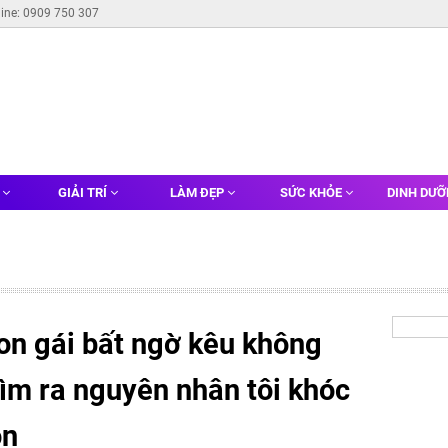
line: 0909 750 307
G
GIẢI TRÍ
LÀM ĐẸP
SỨC KHỎE
DINH DƯ
con gái bất ngờ kêu không
ìm ra nguyên nhân tôi khóc
on