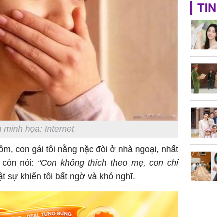
Không ng
TIN
vài nghìn
nhiều cô
cho sức 
Tử vi th
 minh họa: Internet
7/8/2026
giáp: Dần
, con gái tôi nằng nặc đòi ở nhà ngoại, nhất
bạc đầy 
 còn nói:
“Con không thích theo mẹ, con chỉ
phát tri
Mão - Th
ật sự khiến tôi bất ngờ và khó nghĩ.
đạm, mọi
công mỹ