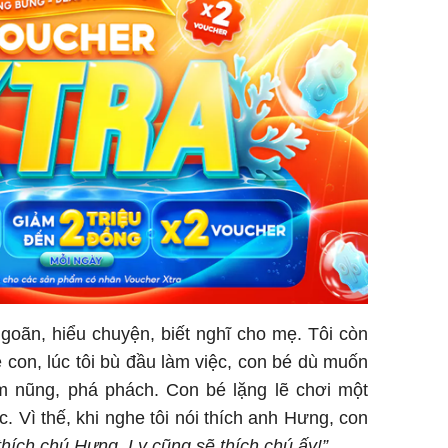
ngoãn, hiểu chuyện, biết nghĩ cho mẹ. Tôi còn
con, lúc tôi bù đầu làm việc, con bé dù muốn
 nũng, phá phách. Con bé lặng lẽ chơi một
. Vì thế, khi nghe tôi nói thích anh Hưng, con
hích chú Hưng, Ly cũng sẽ thích chú ấy!”
.