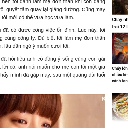
đi nên tôi đành làm mẹ đơn thân khi còn đang
 tôi quyết tâm quay lại giảng đường. Cũng may
, tôi mới có thể vừa học vừa làm.
Cháy nh
trai 12
g đã có được công việc ổn định. Lúc này, tôi
g cùng công ty. Dù biết tôi làm mẹ đơn thân
, lâu dần ngỏ ý muốn cưới tôi.
 đã hỏi liệu anh có đồng ý sống cùng con gái
 lời có, anh nói muốn cho mẹ con tôi một gia
Cháy lớn
i thấy mình đã gặp may, sau một quãng dài tuổi
nhiều ki-
cảnh tan