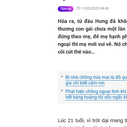
11/03/2023 09:45
Tâm sự
Hóa ra, từ đầu Hưng đã khô
thương con gái chưa một lần
đừng theo mẹ, để mẹ hạnh phúc
ngoại thì mẹ mới vui vẻ. Nó c
côi cút thế nào…
Bị nhà chồng mỉa mai là đồ qu
gia chỉ biết câm nín
Phát hiện chồng ngoại tình kh
hết bàng hoàng tôi sốc ngấc khi
Lúc 21 tuổi, vì trót dại mang