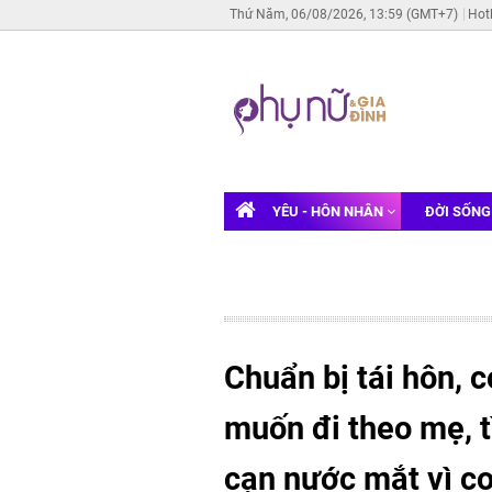
Thứ Năm, 06/08/2026, 13:59 (GMT+7)
Hot
YÊU - HÔN NHÂN
ĐỜI SỐN
Chuẩn bị tái hôn, 
muốn đi theo mẹ, t
cạn nước mắt vì c