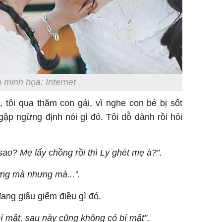
 minh họa: Internet
 tôi qua thăm con gái, vì nghe con bé bị sốt
ngập ngừng định nói gì đó. Tôi dỗ dành rồi hỏi
sao? Mẹ lấy chồng rồi thì Ly ghét mẹ à?”.
g mà nhưng mà...”.
đang giấu giếm điều gì đó.
bí mật, sau này cũng không có bí mật”.