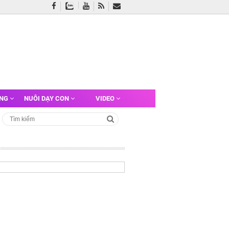
ỠNG
NUÔI DẠY CON
VIDEO