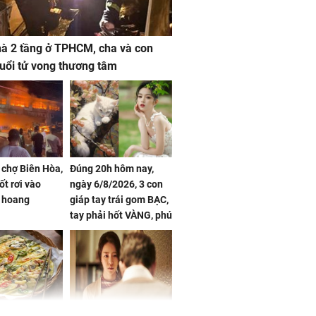
à 2 tầng ở TPHCM, cha và con
 tuổi tử vong thương tâm
 chợ Biên Hòa,
Đúng 20h hôm nay,
ốt rơi vào
ngày 6/8/2026, 3 con
 hoang
giáp tay trái gom BẠC,
tay phải hốt VÀNG, phú
quý ngập nhà, của cải
chất đầy kho