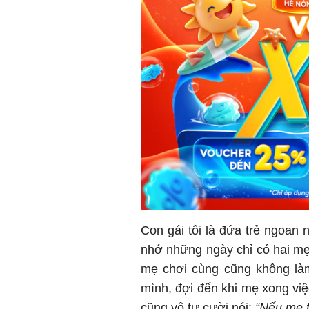
Con gái tôi là đứa trẻ ngoan 
nhớ những ngày chỉ có hai mẹ 
mẹ chơi cùng cũng không làm
mình, đợi đến khi mẹ xong việc
cũng vô tư cười nói:
“Nếu mẹ t