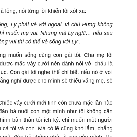
 lỏng, nói từng lời khiến tôi xót xa:
ồng, Ly phải về với ngoại, vì chú Hưng không
chỉ muốn mẹ vui. Nhưng mà Ly nghĩ… nếu sau
g vui thì có thể về sống với Ly”.
ng muốn sống cùng con gái tôi. Cha mẹ tôi
 được mặc váy cưới nên đành nói với cháu là
. Con gái tôi nghe thế chỉ biết nếu nó ở với
hẳng nghĩ được cho mình sẽ thiếu vắng mẹ, sẽ
 Chiếc váy cưới mới tinh còn chưa mặc lần nào
i đàn bà nuôi con một mình như tôi không cần
hính bản thân tôi ích kỷ, chỉ muốn một người
 cả tôi và con. Mà có lẽ cũng khó lắm, chẳng