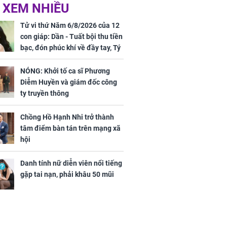
ờ loại rau chỉ
Vừa ly hôn, vợ cũ sinh
 XEM NHIỀU
 ở chợ lại có
đứa con giống mình
ng dụng tốt
như đúc nhưng bí mật
Tử vi thứ Năm 6/8/2026 của 12
khỏe
phía sau gây sốc
con giáp: Dần - Tuất bội thu tiền
bạc, đón phúc khí về đầy tay, Tý
- Mão công việc khó khăn, tiền
bạc đội nón ra đi
NÓNG: Khởi tố ca sĩ Phương
Diễm Huyền và giám đốc công
ty truyền thông
Chồng Hồ Hạnh Nhi trở thành
ứ Sáu
tâm điểm bàn tán trên mạng xã
 của 12 con
hội
 - Tuất tiền
túi, sự nghiệp
Danh tính nữ diễn viên nổi tiếng
ển hưng thịnh,
gặp tai nạn, phải khâu 50 mũi
ân tài lộc ảm
 sự khó thành
 mãn