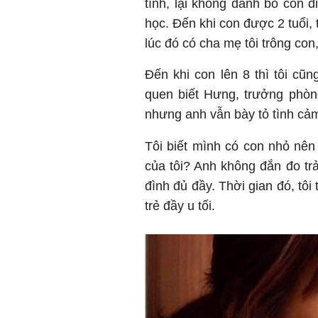
tính, lại không đành bỏ con 
học. Đến khi con được 2 tuổi,
lúc đó có cha mẹ tôi trông con
Đến khi con lên 8 thì tôi cũn
quen biết Hưng, trưởng phòn
nhưng anh vẫn bày tỏ tình cảm
Tôi biết mình có con nhỏ nên
của tôi? Anh không đắn đo trả
đình đủ đầy. Thời gian đó, tô
trẻ đầy u tối.