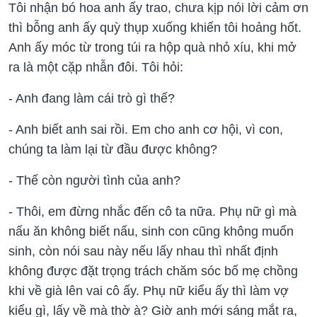
Tôi nhận bó hoa anh ấy trao, chưa kịp nói lời cảm ơn
thì bỗng anh ấy quỳ thụp xuống khiến tôi hoảng hốt.
Anh ấy móc từ trong túi ra hộp quà nhỏ xíu, khi mở
ra là một cặp nhẫn đôi. Tôi hỏi:
- Anh đang làm cái trò gì thế?
- Anh biết anh sai rồi. Em cho anh cơ hội, vì con,
chúng ta làm lại từ đầu được không?
- Thế còn người tình của anh?
- Thôi, em đừng nhắc đến cô ta nữa. Phụ nữ gì mà
nấu ăn không biết nấu, sinh con cũng không muốn
sinh, còn nói sau này nếu lấy nhau thì nhất định
không được đặt trọng trách chăm sóc bố mẹ chồng
khi về già lên vai cô ấy. Phụ nữ kiểu ấy thì làm vợ
kiểu gì, lấy về mà thờ à? Giờ anh mới sáng mắt ra,