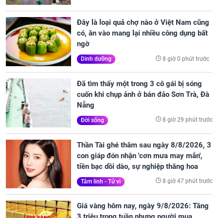
Đây là loại quả chợ nào ở Việt Nam cũng
có, ăn vào mang lại nhiều công dụng bất
ngờ
8 giờ 0 phút trước
Dinh dưỡng
Đã tìm thấy một trong 3 cô gái bị sóng
cuốn khi chụp ảnh ở bán đảo Sơn Trà, Đà
Nẵng
8 giờ 29 phút trước
Đời sống
Thần Tài ghé thăm sau ngày 8/8/2026, 3
con giáp đón nhận 'cơn mưa may mắn',
tiền bạc dồi dào, sự nghiệp thăng hoa
8 giờ 47 phút trước
Tâm linh - Tử vi
Giá vàng hôm nay, ngày 9/8/2026: Tăng
3 triệu trong tuần nhưng người mua