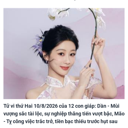
Tử vi thứ Hai 10/8/2026 của 12 con giáp: Dần - Mùi
vượng sắc tài lộc, sự nghiệp thăng tiến vượt bậc, Mão
- Tỵ công việc trắc trở, tiền bạc thiếu trước hụt sau