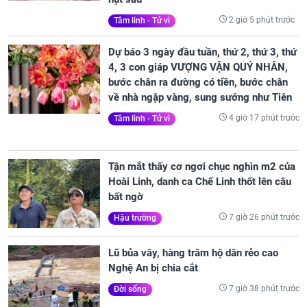
2 giờ 5 phút trước
Tâm linh - Tử vi
Dự báo 3 ngày đầu tuần, thứ 2, thứ 3, thứ
4, 3 con giáp VƯỢNG VẬN QUÝ NHÂN,
bước chân ra đường có tiền, bước chân
về nhà ngập vàng, sung sướng như Tiên
4 giờ 17 phút trước
Tâm linh - Tử vi
Tận mắt thấy cơ ngơi chục nghìn m2 của
Hoài Linh, danh ca Chế Linh thốt lên câu
bất ngờ
7 giờ 26 phút trước
Hậu trường
Lũ bủa vây, hàng trăm hộ dân rẻo cao
Nghệ An bị chia cắt
7 giờ 38 phút trước
Đời sống