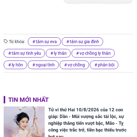
Từ khóa:
tâm sự eva
tâm sự gia đình
tâm sự tình yêu
ly thân
vợ chồng ly thân
ly hôn
ngoại tình
vợ chồng
phản bội
TIN MỚI NHẤT
Tử vi thứ Hai 10/8/2026 của 12 con
giáp: Dần - Mùi vượng sắc tài lộc, sự
nghiệp thăng tiến vượt bậc, Mão - Tỵ
công việc trắc trở, tiền bạc thiếu trước
hụt sau