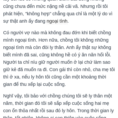
cũng chưa đến mức nặng nề cãi vã. Nhưng rồi tôi
phát hiện, "không hợp" chẳng qua chỉ là một lý do vì
sự thật anh ấy đang
ngoại tình
.
Có người vợ nào mà không đau đớn khi biết chồng
mình ngoại tình. Hơn nữa, chồng tôi không những
ngoại tình mà còn đòi ly thân. Anh ấy thật sự không
biết mình đã sai, cũng không hề có ý ăn năn hối lỗi.
Người ta chỉ níu giữ người muốn ở lại chứ làm sao
giữ kẻ đã muốn ra đi. Con gái thì còn nhỏ, cha mẹ tôi
thì ở xa, nếu ly hôn tôi cũng cần một khoảng thời
gian để thu xếp lại cuộc sống.
Nghĩ vậy, tôi bảo với chồng chúng tôi sẽ ly thân một
năm, thời gian đó tôi sẽ sắp xếp cuộc sống hai mẹ
con ổn thỏa nhất rồi sau đó ly hôn. Trong thời gian ly
thân, tất nhiên, không ai can thiệp vào cuộc sống