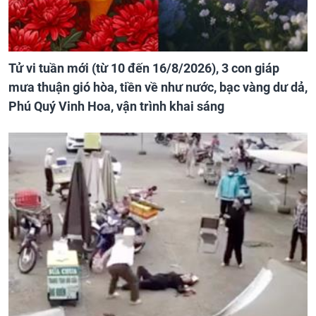
Tử vi tuần mới (từ 10 đến 16/8/2026), 3 con giáp
mưa thuận gió hòa, tiền về như nước, bạc vàng dư dả,
Phú Quý Vinh Hoa, vận trình khai sáng