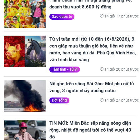
doanh thu vượt 8.600 tỷ đồng
14 giờ 17 phút trước
Sao quốc tế
Tử vi tuần mới (từ 10 đến 16/8/2026), 3
con giáp mưa thuận gió hòa, tiền về như
nước, bạc vàng dư dả, Phú Quý Vinh Hoa,
vận trình khai sáng
14 giờ 20 phút trước
Tâm linh - Tử vi
Nổ ghe trên sông Sài Gòn: Một phụ nữ tử
vong, 3 người nhảy xuống nước
14 giờ 27 phút trước
Đời sống
TIN MỚI: Miền Bắc sắp nắng nóng diện
rộng, nhiệt độ ngoài trời có thể vượt 40
độ