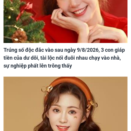
Trúng số độc đắc vào sau ngày 9/8/2026, 3 con giáp
tiền của dư dôi, tài lộc nối đuôi nhau chạy vào nhà,
sự nghiệp phất lên trông thấy