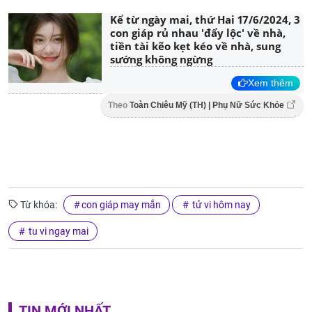
Kể từ ngày mai, thứ Hai 17/6/2024, 3
con giáp rủ nhau 'đẩy lộc' về nhà,
tiền tài kẽo kẹt kéo về nhà, sung
sướng không ngừng
Xem thêm
Theo
Toàn Chiêu Mỹ (TH) | Phụ Nữ Sức Khỏe
Từ khóa:
con giáp may mắn
tử vi hôm nay
tu vi ngay mai
TIN MỚI NHẤT