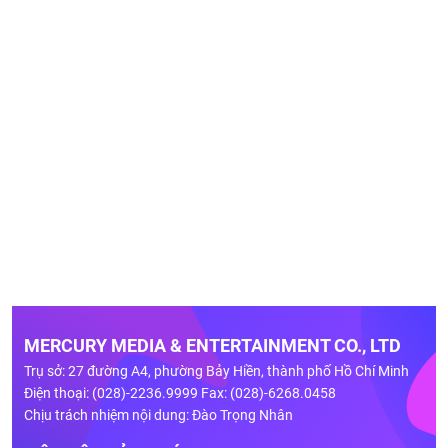
MERCURY MEDIA & ENTERTAINMENT CO., LTD
Trụ sở: 27 đường A4, phường Bảy Hiền, thành phố Hồ Chí Minh
Điện thoại: (028)-2236.9999 Fax: (028)-6268.0458
Chịu trách nhiệm nội dung: Đào Trọng Nhân