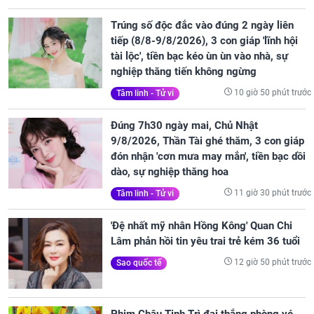
Trúng số độc đắc vào đúng 2 ngày liên
tiếp (8/8-9/8/2026), 3 con giáp 'lĩnh hội
tài lộc', tiền bạc kéo ùn ùn vào nhà, sự
nghiệp thăng tiến không ngừng
10 giờ 50 phút trước
Tâm linh - Tử vi
Đúng 7h30 ngày mai, Chủ Nhật
9/8/2026, Thần Tài ghé thăm, 3 con giáp
đón nhận 'cơn mưa may mắn', tiền bạc dồi
dào, sự nghiệp thăng hoa
11 giờ 30 phút trước
Tâm linh - Tử vi
'Đệ nhất mỹ nhân Hồng Kông' Quan Chi
Lâm phản hồi tin yêu trai trẻ kém 36 tuổi
12 giờ 50 phút trước
Sao quốc tế
Phim Châu Tinh Trì đại thắng phòng vé,