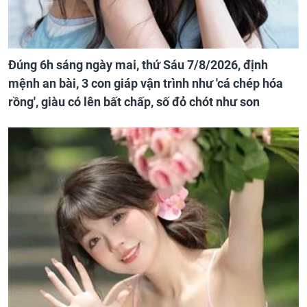
Đúng 6h sáng ngày mai, thứ Sáu 7/8/2026, định
mệnh an bài, 3 con giáp vận trình như 'cá chép hóa
rồng', giàu có lên bất chấp, số đỏ chót như son