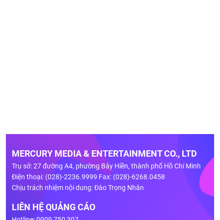
MERCURY MEDIA & ENTERTAINMENT CO., LTD
Trụ sở: 27 đường A4, phường Bảy Hiền, thành phố Hồ Chí Minh
Điện thoại: (028)-2236.9999 Fax: (028)-6268.0458
Chịu trách nhiệm nội dung: Đào Trọng Nhân
LIÊN HỆ QUẢNG CÁO
Hotline: 0909 750 307