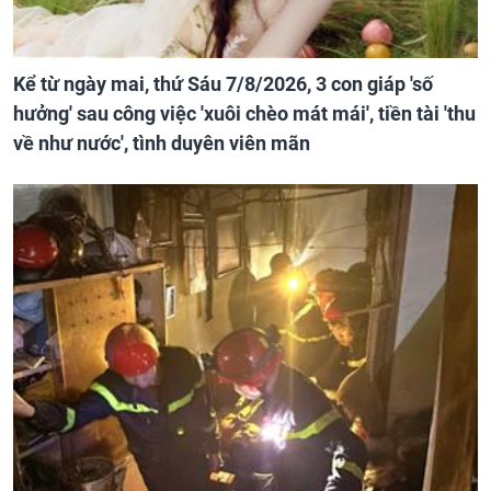
Kể từ ngày mai, thứ Sáu 7/8/2026, 3 con giáp 'số
hưởng' sau công việc 'xuôi chèo mát mái', tiền tài 'thu
về như nước', tình duyên viên mãn