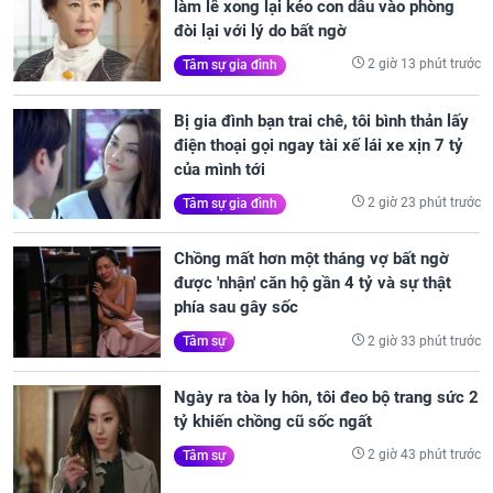
làm lễ xong lại kéo con dâu vào phòng
đòi lại với lý do bất ngờ
2 giờ 13 phút trước
Tâm sự gia đình
Bị gia đình bạn trai chê, tôi bình thản lấy
điện thoại gọi ngay tài xế lái xe xịn 7 tỷ
của mình tới
2 giờ 23 phút trước
Tâm sự gia đình
Chồng mất hơn một tháng vợ bất ngờ
được 'nhận' căn hộ gần 4 tỷ và sự thật
phía sau gây sốc
2 giờ 33 phút trước
Tâm sự
Ngày ra tòa ly hôn, tôi đeo bộ trang sức 2
tỷ khiến chồng cũ sốc ngất
2 giờ 43 phút trước
Tâm sự