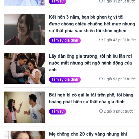
1 giờ 33 phút trước
Tâm sự
Kết hôn 3 năm, bạn bè ghen tỵ vì tôi
được chồng chiều chuộng hết mực nhưng
sự thật phía sau khiến tôi khóc nghẹn
1 giờ 43 phút trước
Tâm sự gia đình
Lấy đàn ông gia trưởng, tôi nhiều lần rơi
nước mắt nhưng bất ngờ hành động của
anh
1 giờ 53 phút trước
Tâm sự gia đình
Bất ngờ bị cô gái lạ tát trên phố, tôi bàng
hoàng phát hiện sự thật của gia đình
2 giờ 3 phút trước
Tâm sự
Mẹ chồng cho 20 cây vàng nhưng khi