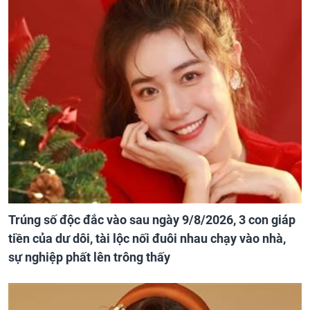
Trúng số độc đắc vào sau ngày 9/8/2026, 3 con giáp
tiền của dư dôi, tài lộc nối đuôi nhau chạy vào nhà,
sự nghiệp phất lên trông thấy