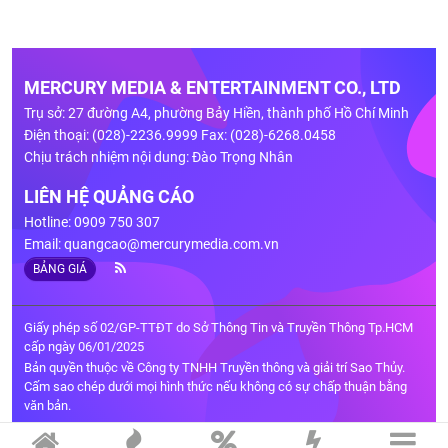
MERCURY MEDIA & ENTERTAINMENT CO., LTD
Trụ sở: 27 đường A4, phường Bảy Hiền, thành phố Hồ Chí Minh
Điện thoại: (028)-2236.9999 Fax: (028)-6268.0458
Chịu trách nhiệm nội dung: Đào Trọng Nhân
LIÊN HỆ QUẢNG CÁO
Hotline: 0909 750 307
Email:
quangcao@mercurymedia.com.vn
BẢNG GIÁ
Giấy phép số 02/GP-TTĐT do Sở Thông Tin và Truyền Thông Tp.HCM
cấp ngày 06/01/2025
Bản quyền thuộc về Công ty TNHH Truyền thông và giải trí Sao Thủy.
Cấm sao chép dưới mọi hình thức nếu không có sự chấp thuận bằng
văn bản.