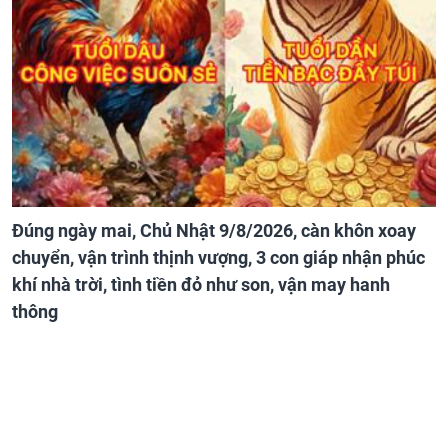
Đúng ngày mai, Chủ Nhật 9/8/2026, càn khôn xoay
chuyển, vận trình thịnh vượng, 3 con giáp nhận phúc
khí nhà trời, tình tiền đỏ như son, vận may hanh
thông