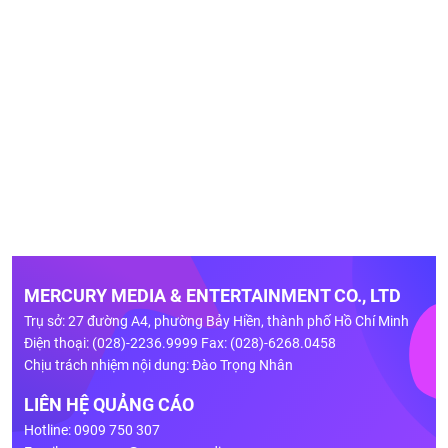
MERCURY MEDIA & ENTERTAINMENT CO., LTD
Trụ sở: 27 đường A4, phường Bảy Hiền, thành phố Hồ Chí Minh
Điện thoại: (028)-2236.9999 Fax: (028)-6268.0458
Chịu trách nhiệm nội dung: Đào Trọng Nhân
LIÊN HỆ QUẢNG CÁO
Hotline: 0909 750 307