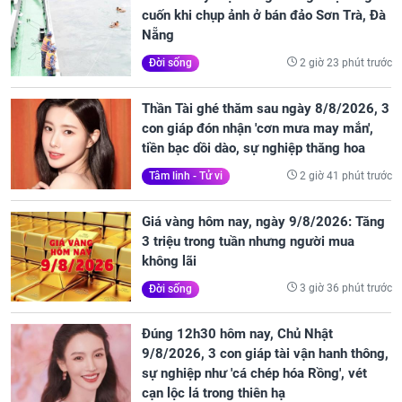
cuốn khi chụp ảnh ở bán đảo Sơn Trà, Đà
Nẵng
2 giờ 23 phút trước
Đời sống
Thần Tài ghé thăm sau ngày 8/8/2026, 3
con giáp đón nhận 'cơn mưa may mắn',
tiền bạc dồi dào, sự nghiệp thăng hoa
2 giờ 41 phút trước
Tâm linh - Tử vi
Giá vàng hôm nay, ngày 9/8/2026: Tăng
3 triệu trong tuần nhưng người mua
không lãi
3 giờ 36 phút trước
Đời sống
Đúng 12h30 hôm nay, Chủ Nhật
9/8/2026, 3 con giáp tài vận hanh thông,
sự nghiệp như 'cá chép hóa Rồng', vét
cạn lộc lá trong thiên hạ