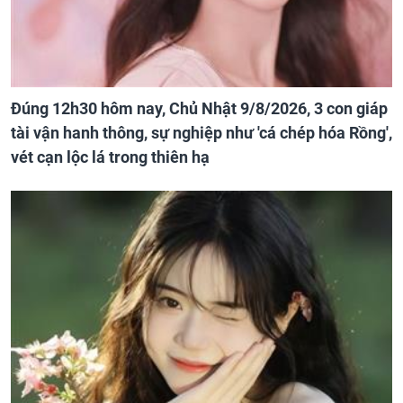
Đúng 12h30 hôm nay, Chủ Nhật 9/8/2026, 3 con giáp
tài vận hanh thông, sự nghiệp như 'cá chép hóa Rồng',
vét cạn lộc lá trong thiên hạ