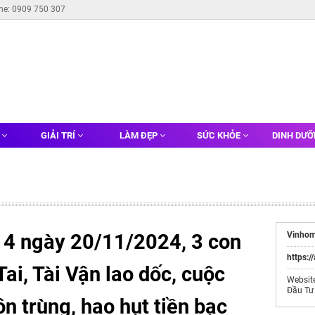
ine: 0909 750 307
G
GIẢI TRÍ
LÀM ĐẸP
SỨC KHỎE
DINH DƯ
 4 ngày 20/11/2024, 3 con
Vinhom
https:/
ai, Tài Vận lao dốc, cuộc
Websit
Đầu Tư
 trùng, hao hụt tiền bạc