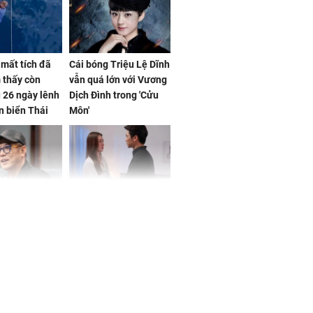
mất tích đã
Cái bóng Triệu Lệ Dĩnh
 thấy còn
vẫn quá lớn với Vương
 26 ngày lênh
Dịch Đình trong 'Cửu
n biển Thái
Môn'
ơng
iệt lên tiếng
Cô gái bị ép đi xem
ồn thay tim,
mắt, nhưng vừa thấy
hứng minh sức
đối tượng mai mối thì
đỏ mặt ‘đứng hình’