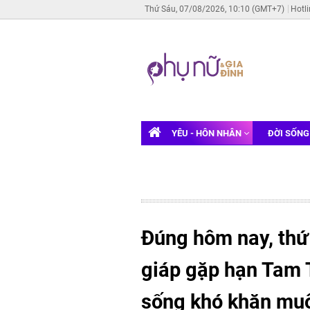
Thứ Sáu, 07/08/2026, 10:10 (GMT+7)
Hotl
YÊU - HÔN NHÂN
ĐỜI SỐN
Đúng hôm nay, thứ
giáp gặp hạn Tam T
sống khó khăn muôn