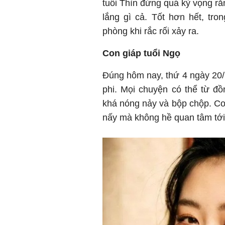
tuổi Thìn đừng quá kỳ vọng rằ
lắng gì cả. Tốt hơn hết, tr
phòng khi rắc rối xảy ra.
Con giáp tuổi Ngọ
Đúng hôm nay, thứ 4 ngày 20/
phi. Mọi chuyện có thể từ đ
khá nóng nảy và bộp chộp. Con
nấy mà không hề quan tâm tới