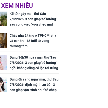
 XEM NHIỀU
Kể từ ngày mai, thứ Sáu
7/8/2026, 3 con giáp 'số hưởng'
sau công việc 'xuôi chèo mát
mái', tiền tài 'thu về như nước',
tình duyên viên mãn
Cháy nhà 2 tầng ở TPHCM, cha
và con trai 12 tuổi tử vong
thương tâm
Đúng 16h30 ngày mai, thứ Sáu
7/8/2026, 3 con giáp 'số hưởng',
ngồi không cũng có lộc rơi trúng
đầu, vừa tránh được họa vừa có
tiền vàng
Đúng 6h sáng ngày mai, thứ Sáu
7/8/2026, định mệnh an bài, 3
con giáp vận trình như 'cá chép
hóa rồng', giàu có lên bất chấp,
số đỏ chót như son