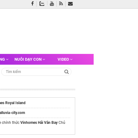
ỠNG
NUÔI DẠY CON
VIDEO
es Royal Island
/alluvia-city.com
e chính thức
Vinhomes Hải Vân Bay
Chủ