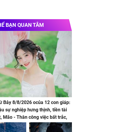
HỂ BẠN QUAN TÂM
hứ Bảy 8/8/2026 ocủa 12 con giáp:
ậu sự nghiệp hưng thịnh, tiền tài
t, Mão - Thân công việc bất trắc,
t tật mang