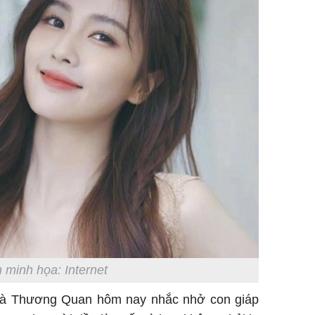
Vì sao T
không đ
Châu Tin
Nhiệt Ba
phim?
 minh họa: Internet
 và Thương Quan hôm nay nhắc nhở con giáp