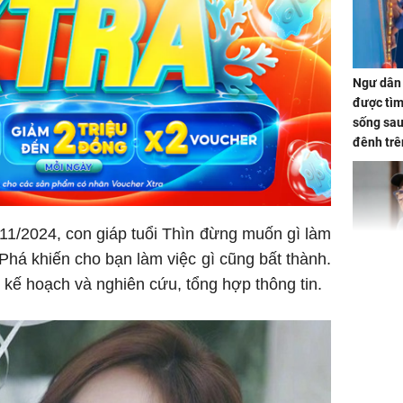
Ngư dân 
được tìm
sống sau
đênh trê
Bình Dư
11/2024, con giáp tuổi Thìn đừng muốn gì làm
há khiến cho bạn làm việc gì cũng bất thành.
Lý Liên K
kế hoạch và nghiên cứu, tổng hợp thông tin.
sau tin đ
cởi áo c
khỏe