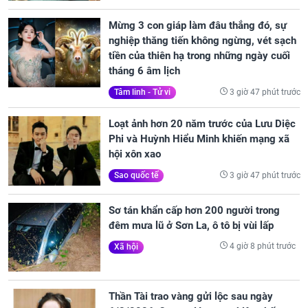
Mừng 3 con giáp làm đâu thắng đó, sự
nghiệp thăng tiến không ngừng, vét sạch
tiền của thiên hạ trong những ngày cuối
tháng 6 âm lịch
3 giờ 47 phút trước
Tâm linh - Tử vi
Loạt ảnh hơn 20 năm trước của Lưu Diệc
Phi và Huỳnh Hiểu Minh khiến mạng xã
hội xôn xao
3 giờ 47 phút trước
Sao quốc tế
Sơ tán khẩn cấp hơn 200 người trong
đêm mưa lũ ở Sơn La, ô tô bị vùi lấp
4 giờ 8 phút trước
Xã hội
Thần Tài trao vàng gửi lộc sau ngày