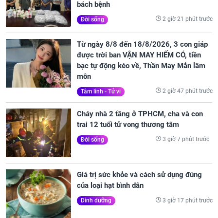
bách bệnh
2 giờ 21 phút trước
Đời sống
Từ ngày 8/8 đến 18/8/2026, 3 con giáp
được trời ban VẬN MAY HIẾM CÓ, tiền
bạc tự động kéo về, Thần May Mắn lâm
môn
2 giờ 47 phút trước
Tâm linh - Tử vi
Cháy nhà 2 tầng ở TPHCM, cha và con
trai 12 tuổi tử vong thương tâm
3 giờ 7 phút trước
Đời sống
Giá trị sức khỏe và cách sử dụng đúng
của loại hạt bình dân
3 giờ 17 phút trước
Dinh dưỡng