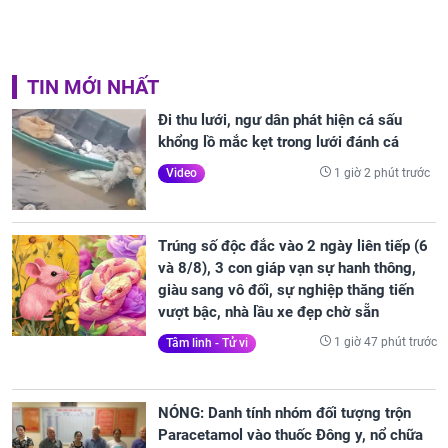
TIN MỚI NHẤT
Đi thu lưới, ngư dân phát hiện cá sấu
khổng lồ mắc kẹt trong lưới đánh cá
1 giờ 2 phút trước
Video
Trúng số độc đắc vào 2 ngày liên tiếp (6
và 8/8), 3 con giáp vạn sự hanh thông,
giàu sang vô đối, sự nghiệp thăng tiến
vượt bậc, nhà lầu xe đẹp chờ sẵn
1 giờ 47 phút trước
Tâm linh - Tử vi
NÓNG: Danh tính nhóm đối tượng trộn
Paracetamol vào thuốc Đông y, nổ chữa